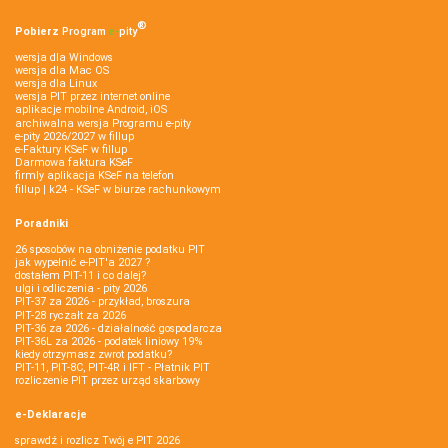
®
Pobierz
Program
e‑
pity
wersja dla Windows
wersja dla Mac OS
wersja dla Linux
wersja PIT przez internet online
aplikacje mobilne Android, iOS
archiwalna wersja Programu e-pity
e-pity 2026/2027 w fillup
e‑Faktury KSeF w fillup
Darmowa faktura KSeF
firmly aplikacja KSeF na telefon
fillup | k24 - KSeF w biurze rachunkowym
Poradniki
26 sposobów na obniżenie podatku PIT
jak wypełnić e-PIT'a 2027 ?
dostałem PIT-11 i co dalej?
ulgi i odliczenia - pity 2026
PIT-37 za 2026 - przykład, broszura
PIT-28 ryczałt za 2026
PIT-36 za 2026 - działalność gospodarcza
PIT-36L za 2026 - podatek liniowy 19%
kiedy otrzymasz zwrot podatku?
PIT-11, PIT-8C, PIT-4R i IFT - Płatnik PIT
rozliczenie PIT przez urząd skarbowy
e-Deklaracje
sprawdź i rozlicz Twój e PIT 2026