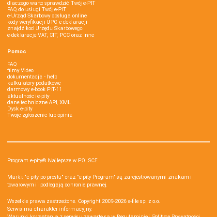
dlaczego warto sprawdzić Twój e-PIT
FAQ do usługi Twój e-PIT
e-Urząd Skarbowy obsługa online
kody weryfikacji UPO e-deklaracji
znajdź kod Urzędu Skarbowego
e-deklaracje VAT, CIT, PCC oraz inne
Pomoc
FAQ
filmy Video
dokumentacja - help
kalkulatory podatkowe
darmowy e-book PIT-11
aktualności e-pity
dane techniczne API, XML
Dysk e-pity
Twoje zgłoszenie lub opinia
Program e-pity® Najlepsze w POLSCE.
Marki: "e-pity po prostu" oraz "e-pity Program" są zarejestrowanymi znakami
towarowymi i podlegają ochronie prawnej.
Wszelkie prawa zastrzeżone. Copyright 2009-2026
e-file sp. z o.o.
Serwis ma charakter informacyjny.
Warunki korzystania z serwisu zawarte są w
Regulaminie
i
Polityce Prywatności
.