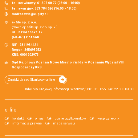
tel. serwisowy: 61 307 00 77 (08:00 - 16:00)
tel. awaryjny: 883 784 626 (16:00 - 18:00)
mail:
serwis@e-pity.pl
e-file sp. z o.o.
(dawniej: e-file sp. z o.o. sp. k.)
ul. Jeziorańska 12
(60-461) Poznań
NIP: 7811934421
Regon: 365695953
KRS: 0001202973
Sąd Rejonowy Poznań Nowe Miasto i Wilda w Poznaniu Wydział VIII
Gospodarczy KRS.
Znajdź Urząd Skarbowy online
Infolinia Krajowej Informacji Skarbowej: 801 055 055, +48 22 330 03 30
e-file
kontakt
o nas
opinie użytkowników
wesprzyj e-pity
informacje prawne
mapa serwisu