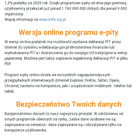
1,5% podatku za 2025 rok. Dzięki programowi e-pity od dnia jego premiery,
użytkownicy przekazali już ponad 1 760 000 000 złotych dla ponad 9 000
organizacji.
Więcej informacji na
www.e-life.org.pl
Wersja online programu e-pity
W wersji on-line podatnik ma możliwość wysłania deklaracji PIT przez
Internet do systemu e-deklaracje.gov.pl Ministerstwa Finansów lub
wydrukowania PIT-a i dostarczenia go do swojego US tradycyjnie w wersji
papierowej. Możliwe jest także zapisanie wypełnionej deklaracji PIT w pliku
PDF.
Program e-pity online działa we wszystkich najpopularniejszych
przeglądarkach internetowych (Internet Explorer, Firefox, Safari, Opera,
Chrome) zarówno na komputerze, jaki i urządzeniach mobilnych - telefon lub
tablet..
Bezpieczeństwo Twoich danych
Bezpieczeństwo danych to nasz najwyższy priorytet. W odróżnieniu od
innych programów obecnych na rynku,
ż
adne dane osobowe nie są
zapisywane na serwerze - dane zapisywane są i odczytywane tylko na
komputerze użytkownika.