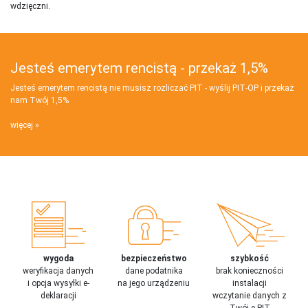
wdzięczni.
Jesteś emerytem rencistą - przekaż 1,5%
Jesteś emerytem rencistą nie musisz rozliczać PIT - wyślij PIT‑OP i przekaż
nam Twój 1,5%
więcej
wygoda
bezpieczeństwo
szybkość
weryfikacja danych
dane podatnika
brak konieczności
i opcja wysyłki e-
na jego urządzeniu
instalacji
deklaracji
wczytanie danych z
Twój e-PIT