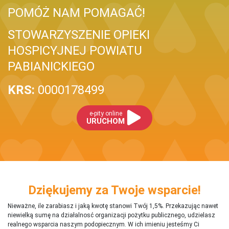
POMÓŻ NAM POMAGAĆ!
STOWARZYSZENIE OPIEKI
HOSPICYJNEJ POWIATU
PABIANICKIEGO
KRS:
0000178499
e-pity online
URUCHOM
Dziękujemy za Twoje wsparcie!
Nieważne, ile zarabiasz i jaką kwotę stanowi Twój 1,5%. Przekazując nawet
niewielką sumę na działalnosć organizacji pożytku publicznego, udzielasz
realnego wsparcia naszym podopiecznym. W ich imieniu jesteśmy Ci