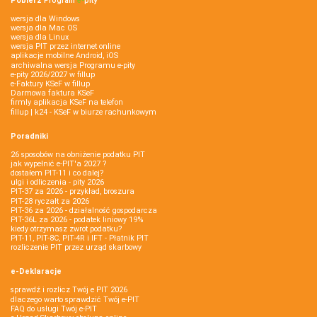
Pobierz
Program
e‑
pity
wersja dla Windows
wersja dla Mac OS
wersja dla Linux
wersja PIT przez internet online
aplikacje mobilne Android, iOS
archiwalna wersja Programu e-pity
e-pity 2026/2027 w fillup
e‑Faktury KSeF w fillup
Darmowa faktura KSeF
firmly aplikacja KSeF na telefon
fillup | k24 - KSeF w biurze rachunkowym
Poradniki
26 sposobów na obniżenie podatku PIT
jak wypełnić e-PIT'a 2027 ?
dostałem PIT-11 i co dalej?
ulgi i odliczenia - pity 2026
PIT-37 za 2026 - przykład, broszura
PIT-28 ryczałt za 2026
PIT-36 za 2026 - działalność gospodarcza
PIT-36L za 2026 - podatek liniowy 19%
kiedy otrzymasz zwrot podatku?
PIT-11, PIT-8C, PIT-4R i IFT - Płatnik PIT
rozliczenie PIT przez urząd skarbowy
e-Deklaracje
sprawdź i rozlicz Twój e PIT 2026
dlaczego warto sprawdzić Twój e-PIT
FAQ do usługi Twój e-PIT