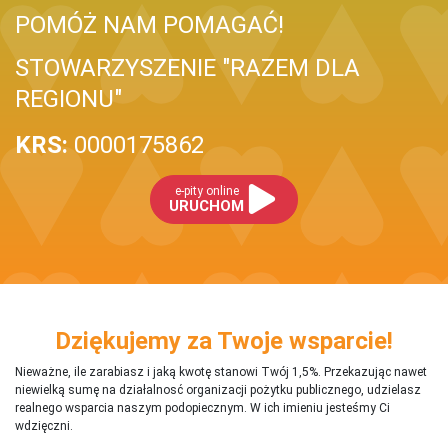
POMÓŻ NAM POMAGAĆ!
STOWARZYSZENIE "RAZEM DLA
REGIONU"
KRS:
0000175862
e-pity online
URUCHOM
Dziękujemy za Twoje wsparcie!
Nieważne, ile zarabiasz i jaką kwotę stanowi Twój 1,5%. Przekazując nawet
niewielką sumę na działalnosć organizacji pożytku publicznego, udzielasz
realnego wsparcia naszym podopiecznym. W ich imieniu jesteśmy Ci
wdzięczni.