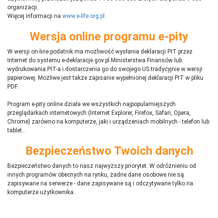
organizacji.
Więcej informacji na
www.e-life.org.pl
Wersja online programu e-pity
W wersji on-line podatnik ma możliwość wysłania deklaracji PIT przez
Internet do systemu e-deklaracje.gov.pl Ministerstwa Finansów lub
wydrukowania PIT-a i dostarczenia go do swojego US tradycyjnie w wersji
papierowej. Możliwe jest także zapisanie wypełnionej deklaracji PIT w pliku
PDF.
Program e-pity online działa we wszystkich najpopularniejszych
przeglądarkach internetowych (Internet Explorer, Firefox, Safari, Opera,
Chrome) zarówno na komputerze, jaki i urządzeniach mobilnych - telefon lub
tablet..
Bezpieczeństwo Twoich danych
Bezpieczeństwo danych to nasz najwyższy priorytet. W odróżnieniu od
innych programów obecnych na rynku,
ż
adne dane osobowe nie są
zapisywane na serwerze - dane zapisywane są i odczytywane tylko na
komputerze użytkownika.