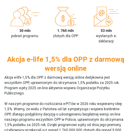
30 mln
1.760 mln
53 mln
pobrań programu
złotych dla OPP
wysłanych e-
deklaracji
Akcja e-life 1,5% dla OPP z darmową
wersją online
Akcja e-life 1,5% dla OPP z darmową wersją online dedykowna jest
wszystkim OPP, uprawnionym do otrzymania 1,5% podatku za 2025 rok.
Program e-pity 2025 on-line aktywnie wspiera Organizacje Pożytku
Publicznego.
W naszym programie do rozliczania e-PITów w 2026 roku wspieramy ideę
1,5%. Wiemy, że wielu z Państwa od lat sympatyzuje i wspiera konkretne
OPP, dlatego podjęliśmy decyzję o udostępnieniu bezpłatnej wersji on-line
naszego programu wszystkim OPP w Polsce, uprawnionym do otrzymania
1,5% podatku za 2025 rok. Dzięki programowi e-pity od dnia jego premiery,
użytkownicy przekazali już ponad 1 760 000 000 złotych dla ponad 9 000