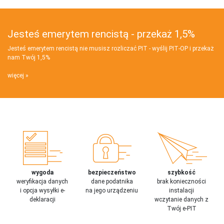
Jesteś emerytem rencistą - przekaż 1,5%
Jesteś emerytem rencistą nie musisz rozliczać PIT - wyślij PIT‑OP i przekaż
nam Twój 1,5%
więcej
wygoda
bezpieczeństwo
szybkość
weryfikacja danych
dane podatnika
brak konieczności
i opcja wysyłki e-
na jego urządzeniu
instalacji
deklaracji
wczytanie danych z
Twój e-PIT