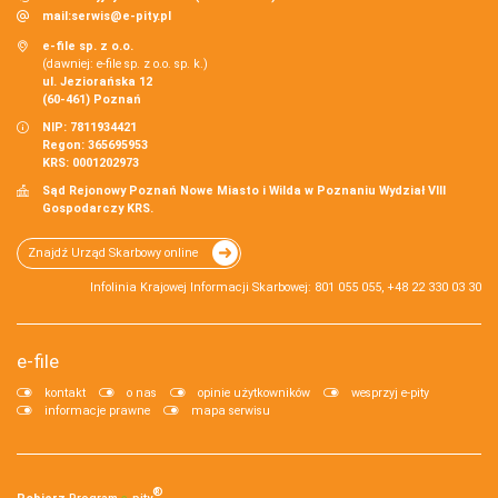
mail:
serwis@e-pity.pl
e-file sp. z o.o.
(dawniej: e-file sp. z o.o. sp. k.)
ul. Jeziorańska 12
(60-461) Poznań
NIP: 7811934421
Regon: 365695953
KRS: 0001202973
Sąd Rejonowy Poznań Nowe Miasto i Wilda w Poznaniu Wydział VIII
Gospodarczy KRS.
Znajdź Urząd Skarbowy online
Infolinia Krajowej Informacji Skarbowej: 801 055 055, +48 22 330 03 30
e-file
kontakt
o nas
opinie użytkowników
wesprzyj e-pity
informacje prawne
mapa serwisu
®