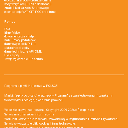
e-Urząd Skarbowy obsługa online
kody weryfikacji UPO e-deklaracji
znajdź kod Urzędu Skarbowego
e-deklaracje VAT, CIT, PCC oraz inne
Pomoc
FAQ
filmy Video
dokumentacja - help
kalkulatory podatkowe
darmowy e-book PIT-11
aktualności e-pity
dane techniczne API, XML
Dysk e-pity
Twoje zgłoszenie lub opinia
Program e-pity® Najlepsze w POLSCE.
Marki: "e-pity po prostu" oraz "e-pity Program" są zarejestrowanymi znakami
towarowymi i podlegają ochronie prawnej.
Wszelkie prawa zastrzeżone. Copyright 2009-2026
e-file sp. z o.o.
Serwis ma charakter informacyjny.
Warunki korzystania z serwisu zawarte są w
Regulaminie
i
Polityce Prywatności
.
Serwis wykorzystuje
pliki cookies i inne technologie
.