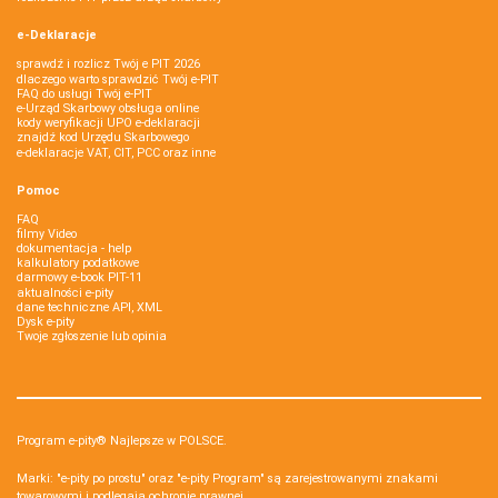
e-Deklaracje
sprawdź i rozlicz Twój e PIT 2026
dlaczego warto sprawdzić Twój e-PIT
FAQ do usługi Twój e-PIT
e-Urząd Skarbowy obsługa online
kody weryfikacji UPO e-deklaracji
znajdź kod Urzędu Skarbowego
e-deklaracje VAT, CIT, PCC oraz inne
Pomoc
FAQ
filmy Video
dokumentacja - help
kalkulatory podatkowe
darmowy e-book PIT-11
aktualności e-pity
dane techniczne API, XML
Dysk e-pity
Twoje zgłoszenie lub opinia
Program e-pity® Najlepsze w POLSCE.
Marki: "e-pity po prostu" oraz "e-pity Program" są zarejestrowanymi znakami
towarowymi i podlegają ochronie prawnej.