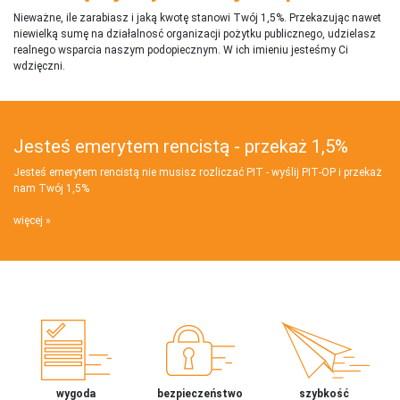
Nieważne, ile zarabiasz i jaką kwotę stanowi Twój 1,5%. Przekazując nawet
niewielką sumę na działalnosć organizacji pożytku publicznego, udzielasz
realnego wsparcia naszym podopiecznym. W ich imieniu jesteśmy Ci
wdzięczni.
Jesteś emerytem rencistą - przekaż 1,5%
Jesteś emerytem rencistą nie musisz rozliczać PIT - wyślij PIT‑OP i przekaż
nam Twój 1,5%
więcej
wygoda
bezpieczeństwo
szybkość