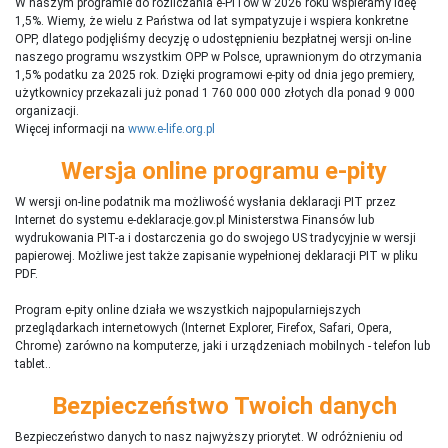
W naszym programie do rozliczania e-PITów w 2026 roku wspieramy ideę
1,5%. Wiemy, że wielu z Państwa od lat sympatyzuje i wspiera konkretne
OPP, dlatego podjęliśmy decyzję o udostępnieniu bezpłatnej wersji on-line
naszego programu wszystkim OPP w Polsce, uprawnionym do otrzymania
1,5% podatku za 2025 rok. Dzięki programowi e-pity od dnia jego premiery,
użytkownicy przekazali już ponad 1 760 000 000 złotych dla ponad 9 000
organizacji.
Więcej informacji na
www.e-life.org.pl
Wersja online programu e-pity
W wersji on-line podatnik ma możliwość wysłania deklaracji PIT przez
Internet do systemu e-deklaracje.gov.pl Ministerstwa Finansów lub
wydrukowania PIT-a i dostarczenia go do swojego US tradycyjnie w wersji
papierowej. Możliwe jest także zapisanie wypełnionej deklaracji PIT w pliku
PDF.
Program e-pity online działa we wszystkich najpopularniejszych
przeglądarkach internetowych (Internet Explorer, Firefox, Safari, Opera,
Chrome) zarówno na komputerze, jaki i urządzeniach mobilnych - telefon lub
tablet..
Bezpieczeństwo Twoich danych
Bezpieczeństwo danych to nasz najwyższy priorytet. W odróżnieniu od