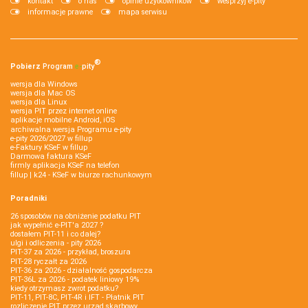
kontakt
o nas
opinie użytkowników
wesprzyj e-pity
informacje prawne
mapa serwisu
®
Pobierz
Program
e‑
pity
wersja dla Windows
wersja dla Mac OS
wersja dla Linux
wersja PIT przez internet online
aplikacje mobilne Android, iOS
archiwalna wersja Programu e-pity
e-pity 2026/2027 w fillup
e‑Faktury KSeF w fillup
Darmowa faktura KSeF
firmly aplikacja KSeF na telefon
fillup | k24 - KSeF w biurze rachunkowym
Poradniki
26 sposobów na obniżenie podatku PIT
jak wypełnić e-PIT'a 2027 ?
dostałem PIT-11 i co dalej?
ulgi i odliczenia - pity 2026
PIT-37 za 2026 - przykład, broszura
PIT-28 ryczałt za 2026
PIT-36 za 2026 - działalność gospodarcza
PIT-36L za 2026 - podatek liniowy 19%
kiedy otrzymasz zwrot podatku?
PIT-11, PIT-8C, PIT-4R i IFT - Płatnik PIT
rozliczenie PIT przez urząd skarbowy