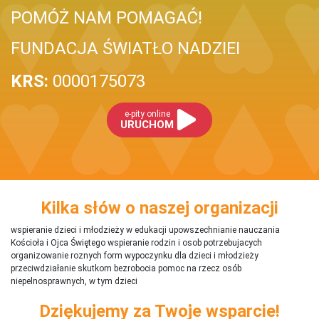
POMÓŻ NAM POMAGAĆ!
FUNDACJA ŚWIATŁO NADZIEI
KRS:
0000175073
e-pity online
URUCHOM
Kilka słów o naszej organizacji
wspieranie dzieci i młodzieży w edukacji upowszechnianie nauczania
Kościoła i Ojca Świętego wspieranie rodzin i osob potrzebujacych
organizowanie roznych form wypoczynku dla dzieci i młodzieży
przeciwdziałanie skutkom bezrobocia pomoc na rzecz osób
niepelnosprawnych, w tym dzieci
Dziękujemy za Twoje wsparcie!