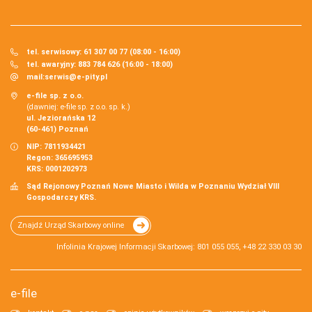
tel. serwisowy: 61 307 00 77 (08:00 - 16:00)
tel. awaryjny: 883 784 626 (16:00 - 18:00)
mail:
serwis@e-pity.pl
e-file sp. z o.o.
(dawniej: e-file sp. z o.o. sp. k.)
ul. Jeziorańska 12
(60-461) Poznań
NIP: 7811934421
Regon: 365695953
KRS: 0001202973
Sąd Rejonowy Poznań Nowe Miasto i Wilda w Poznaniu Wydział VIII
Gospodarczy KRS.
Znajdź Urząd Skarbowy online
Infolinia Krajowej Informacji Skarbowej: 801 055 055, +48 22 330 03 30
e-file