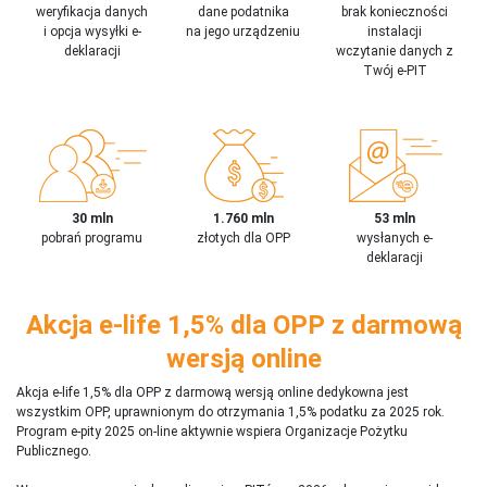
weryfikacja danych
dane podatnika
brak konieczności
i opcja wysyłki e-
na jego urządzeniu
instalacji
deklaracji
wczytanie danych z
Twój e-PIT
30 mln
1.760 mln
53 mln
pobrań programu
złotych dla OPP
wysłanych e-
deklaracji
Akcja e-life 1,5% dla OPP z darmową
wersją online
Akcja e-life 1,5% dla OPP z darmową wersją online dedykowna jest
wszystkim OPP, uprawnionym do otrzymania 1,5% podatku za 2025 rok.
Program e-pity 2025 on-line aktywnie wspiera Organizacje Pożytku
Publicznego.