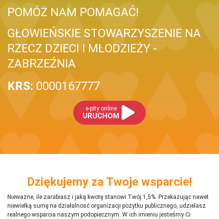
POMÓŻ NAM POMAGAĆ!
GŁOWIEŃSKIE STOWARZYSZENIE NA
RZECZ DZIECI I MŁODZIEŻY -
ZABRZEŹNIA
KRS:
0000167777
e-pity online
URUCHOM
Dziękujemy za Twoje wsparcie!
Nieważne, ile zarabiasz i jaką kwotę stanowi Twój 1,5%. Przekazując nawet
niewielką sumę na działalnosć organizacji pożytku publicznego, udzielasz
realnego wsparcia naszym podopiecznym. W ich imieniu jesteśmy Ci