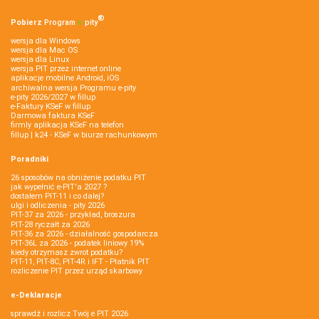
®
Pobierz
Program
e‑
pity
wersja dla Windows
wersja dla Mac OS
wersja dla Linux
wersja PIT przez internet online
aplikacje mobilne Android, iOS
archiwalna wersja Programu e-pity
e-pity 2026/2027 w fillup
e‑Faktury KSeF w fillup
Darmowa faktura KSeF
firmly aplikacja KSeF na telefon
fillup | k24 - KSeF w biurze rachunkowym
Poradniki
26 sposobów na obniżenie podatku PIT
jak wypełnić e-PIT'a 2027 ?
dostałem PIT-11 i co dalej?
ulgi i odliczenia - pity 2026
PIT-37 za 2026 - przykład, broszura
PIT-28 ryczałt za 2026
PIT-36 za 2026 - działalność gospodarcza
PIT-36L za 2026 - podatek liniowy 19%
kiedy otrzymasz zwrot podatku?
PIT-11, PIT-8C, PIT-4R i IFT - Płatnik PIT
rozliczenie PIT przez urząd skarbowy
e-Deklaracje
sprawdź i rozlicz Twój e PIT 2026