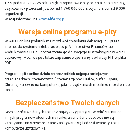
1,5% podatku za 2025 rok. Dzięki programowi e-pity od dnia jego premiery,
użytkownicy przekazali już ponad 1 760 000 000 złotych dla ponad 9 000
organizacji.
Więcej informacji na
www.e-life.org.pl
Wersja online programu e-pity
W wersji on-line podatnik ma możliwość wysłania deklaracji PIT przez
Internet do systemu e-deklaracje.gov.pl Ministerstwa Finansów lub
wydrukowania PIT-a i dostarczenia go do swojego US tradycyjnie w wersji
papierowej. Możliwe jest także zapisanie wypełnionej deklaracji PIT w pliku
PDF.
Program e-pity online działa we wszystkich najpopularniejszych
przeglądarkach internetowych (Internet Explorer, Firefox, Safari, Opera,
Chrome) zarówno na komputerze, jaki i urządzeniach mobilnych - telefon lub
tablet..
Bezpieczeństwo Twoich danych
Bezpieczeństwo danych to nasz najwyższy priorytet. W odróżnieniu od
innych programów obecnych na rynku,
ż
adne dane osobowe nie są
zapisywane na serwerze - dane zapisywane są i odczytywane tylko na
komputerze użytkownika.