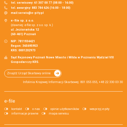
tel. serwisowy: 61 307 00 77 (08:00 - 16:00)
tel. awaryjny: 883 784 626 (16:00 - 18:00)
mail:
serwis@e-pity.pl
e-file sp. z o.o.
(dawniej: e-file sp. z o.o. sp. k.)
ul. Jeziorańska 12
(60-461) Poznań
NIP: 7811934421
Regon: 365695953
KRS: 0001202973
Sąd Rejonowy Poznań Nowe Miasto i Wilda w Poznaniu Wydział VIII
Gospodarczy KRS.
Znajdź Urząd Skarbowy online
Infolinia Krajowej Informacji Skarbowej: 801 055 055, +48 22 330 03 30
e-file
kontakt
o nas
opinie użytkowników
wesprzyj e-pity
informacje prawne
mapa serwisu