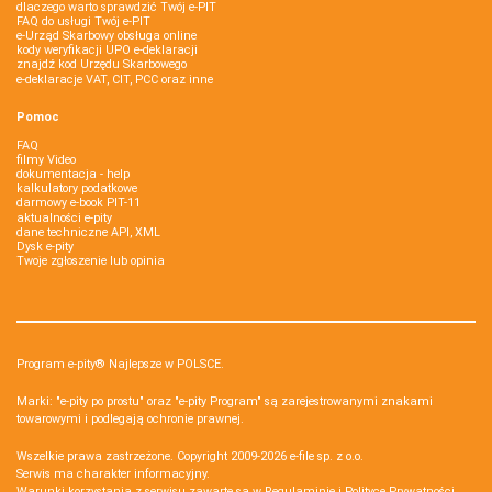
dlaczego warto sprawdzić Twój e-PIT
FAQ do usługi Twój e-PIT
e-Urząd Skarbowy obsługa online
kody weryfikacji UPO e-deklaracji
znajdź kod Urzędu Skarbowego
e-deklaracje VAT, CIT, PCC oraz inne
Pomoc
FAQ
filmy Video
dokumentacja - help
kalkulatory podatkowe
darmowy e-book PIT-11
aktualności e-pity
dane techniczne API, XML
Dysk e-pity
Twoje zgłoszenie lub opinia
Program e-pity® Najlepsze w POLSCE.
Marki: "e-pity po prostu" oraz "e-pity Program" są zarejestrowanymi znakami
towarowymi i podlegają ochronie prawnej.
Wszelkie prawa zastrzeżone. Copyright 2009-2026
e-file sp. z o.o.
Serwis ma charakter informacyjny.
Warunki korzystania z serwisu zawarte są w
Regulaminie
i
Polityce Prywatności
.