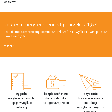
wdzięczni.
Jesteś emerytem rencistą - przekaż 1,5%
Jesteś emerytem rencistą nie musisz rozliczać PIT - wyślij PIT‑OP i przekaż
nam Twój 1,5%
więcej
wygoda
bezpieczeństwo
szybkość
weryfikacja danych
dane podatnika
brak konieczności
i opcja wysyłki e-
na jego urządzeniu
instalacji
deklaracji
wczytanie danych z
Twój e-PIT