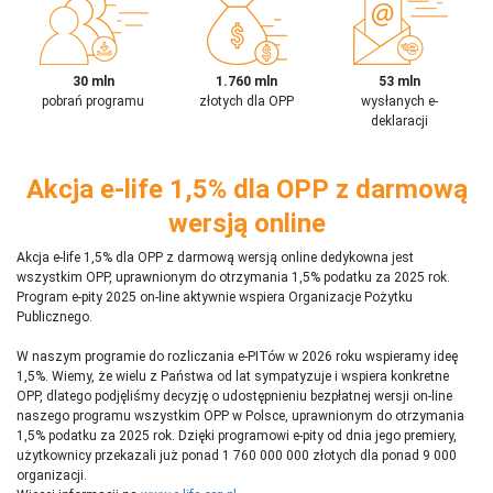
30 mln
1.760 mln
53 mln
pobrań programu
złotych dla OPP
wysłanych e-
deklaracji
Akcja e-life 1,5% dla OPP z darmową
wersją online
Akcja e-life 1,5% dla OPP z darmową wersją online dedykowna jest
wszystkim OPP, uprawnionym do otrzymania 1,5% podatku za 2025 rok.
Program e-pity 2025 on-line aktywnie wspiera Organizacje Pożytku
Publicznego.
W naszym programie do rozliczania e-PITów w 2026 roku wspieramy ideę
1,5%. Wiemy, że wielu z Państwa od lat sympatyzuje i wspiera konkretne
OPP, dlatego podjęliśmy decyzję o udostępnieniu bezpłatnej wersji on-line
naszego programu wszystkim OPP w Polsce, uprawnionym do otrzymania
1,5% podatku za 2025 rok. Dzięki programowi e-pity od dnia jego premiery,
użytkownicy przekazali już ponad 1 760 000 000 złotych dla ponad 9 000
organizacji.