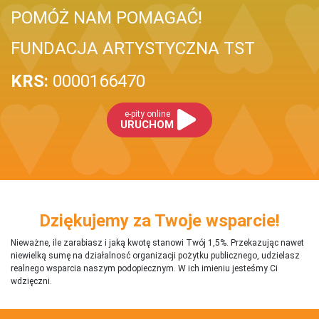
POMÓŻ NAM POMAGAĆ!
FUNDACJA ARTYSTYCZNA TST
KRS:
0000166470
e-pity online
URUCHOM
Dziękujemy za Twoje wsparcie!
Nieważne, ile zarabiasz i jaką kwotę stanowi Twój 1,5%. Przekazując nawet
niewielką sumę na działalnosć organizacji pożytku publicznego, udzielasz
realnego wsparcia naszym podopiecznym. W ich imieniu jesteśmy Ci
wdzięczni.