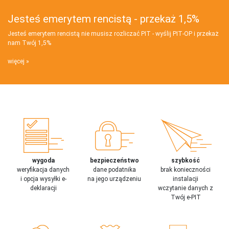
Jesteś emerytem rencistą - przekaż 1,5%
Jesteś emerytem rencistą nie musisz rozliczać PIT - wyślij PIT‑OP i przekaż
nam Twój 1,5%
więcej
wygoda
bezpieczeństwo
szybkość
weryfikacja danych
dane podatnika
brak konieczności
i opcja wysyłki e-
na jego urządzeniu
instalacji
deklaracji
wczytanie danych z
Twój e-PIT