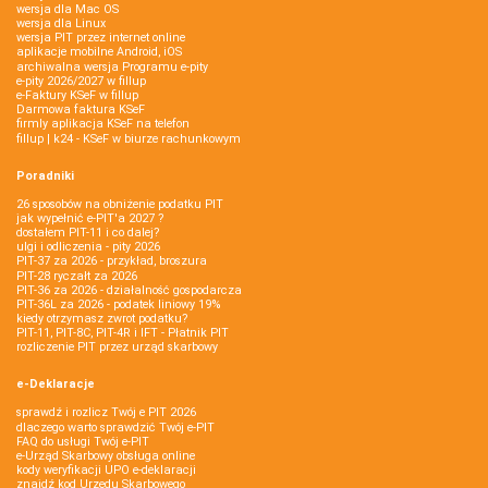
wersja dla Mac OS
wersja dla Linux
wersja PIT przez internet online
aplikacje mobilne Android, iOS
archiwalna wersja Programu e-pity
e-pity 2026/2027 w fillup
e‑Faktury KSeF w fillup
Darmowa faktura KSeF
firmly aplikacja KSeF na telefon
fillup | k24 - KSeF w biurze rachunkowym
Poradniki
26 sposobów na obniżenie podatku PIT
jak wypełnić e-PIT'a 2027 ?
dostałem PIT-11 i co dalej?
ulgi i odliczenia - pity 2026
PIT-37 za 2026 - przykład, broszura
PIT-28 ryczałt za 2026
PIT-36 za 2026 - działalność gospodarcza
PIT-36L za 2026 - podatek liniowy 19%
kiedy otrzymasz zwrot podatku?
PIT-11, PIT-8C, PIT-4R i IFT - Płatnik PIT
rozliczenie PIT przez urząd skarbowy
e-Deklaracje
sprawdź i rozlicz Twój e PIT 2026
dlaczego warto sprawdzić Twój e-PIT
FAQ do usługi Twój e-PIT
e-Urząd Skarbowy obsługa online
kody weryfikacji UPO e-deklaracji
znajdź kod Urzędu Skarbowego