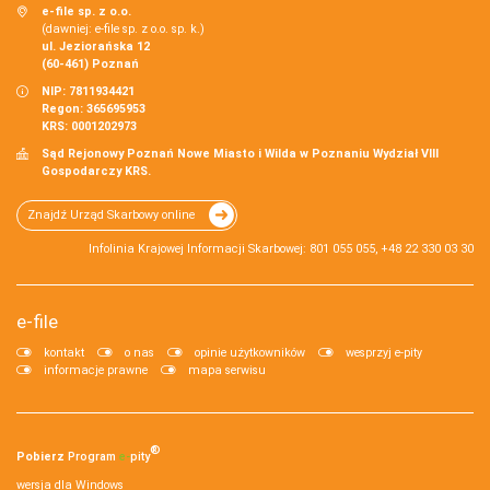
e-file sp. z o.o.
(dawniej: e-file sp. z o.o. sp. k.)
ul. Jeziorańska 12
(60-461) Poznań
NIP: 7811934421
Regon: 365695953
KRS: 0001202973
Sąd Rejonowy Poznań Nowe Miasto i Wilda w Poznaniu Wydział VIII
Gospodarczy KRS.
Znajdź Urząd Skarbowy online
Infolinia Krajowej Informacji Skarbowej: 801 055 055, +48 22 330 03 30
e-file
kontakt
o nas
opinie użytkowników
wesprzyj e-pity
informacje prawne
mapa serwisu
®
Pobierz
Program
e‑
pity
wersja dla Windows