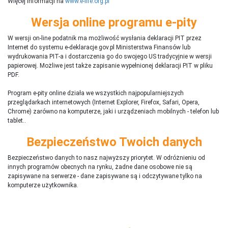
Więcej informacji na
www.e-life.org.pl
Wersja online programu e-pity
W wersji on-line podatnik ma możliwość wysłania deklaracji PIT przez
Internet do systemu e-deklaracje.gov.pl Ministerstwa Finansów lub
wydrukowania PIT-a i dostarczenia go do swojego US tradycyjnie w wersji
papierowej. Możliwe jest także zapisanie wypełnionej deklaracji PIT w pliku
PDF.
Program e-pity online działa we wszystkich najpopularniejszych
przeglądarkach internetowych (Internet Explorer, Firefox, Safari, Opera,
Chrome) zarówno na komputerze, jaki i urządzeniach mobilnych - telefon lub
tablet..
Bezpieczeństwo Twoich danych
Bezpieczeństwo danych to nasz najwyższy priorytet. W odróżnieniu od
innych programów obecnych na rynku,
ż
adne dane osobowe nie są
zapisywane na serwerze - dane zapisywane są i odczytywane tylko na
komputerze użytkownika.