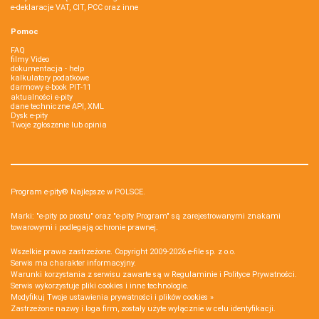
e-deklaracje VAT, CIT, PCC oraz inne
Pomoc
FAQ
filmy Video
dokumentacja - help
kalkulatory podatkowe
darmowy e-book PIT-11
aktualności e-pity
dane techniczne API, XML
Dysk e-pity
Twoje zgłoszenie lub opinia
Program e-pity® Najlepsze w POLSCE.
Marki: "e-pity po prostu" oraz "e-pity Program" są zarejestrowanymi znakami
towarowymi i podlegają ochronie prawnej.
Wszelkie prawa zastrzeżone. Copyright 2009-2026
e-file sp. z o.o.
Serwis ma charakter informacyjny.
Warunki korzystania z serwisu zawarte są w
Regulaminie
i
Polityce Prywatności
.
Serwis wykorzystuje
pliki cookies i inne technologie
.
Modyfikuj Twoje ustawienia prywatności i plików cookies »
Zastrzeżone nazwy i loga firm, zostały użyte wyłącznie w celu identyfikacji.