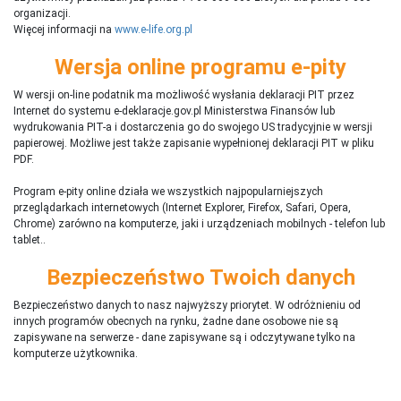
organizacji.
Więcej informacji na
www.e-life.org.pl
Wersja online programu e-pity
W wersji on-line podatnik ma możliwość wysłania deklaracji PIT przez
Internet do systemu e-deklaracje.gov.pl Ministerstwa Finansów lub
wydrukowania PIT-a i dostarczenia go do swojego US tradycyjnie w wersji
papierowej. Możliwe jest także zapisanie wypełnionej deklaracji PIT w pliku
PDF.
Program e-pity online działa we wszystkich najpopularniejszych
przeglądarkach internetowych (Internet Explorer, Firefox, Safari, Opera,
Chrome) zarówno na komputerze, jaki i urządzeniach mobilnych - telefon lub
tablet..
Bezpieczeństwo Twoich danych
Bezpieczeństwo danych to nasz najwyższy priorytet. W odróżnieniu od
innych programów obecnych na rynku,
ż
adne dane osobowe nie są
zapisywane na serwerze - dane zapisywane są i odczytywane tylko na
komputerze użytkownika.