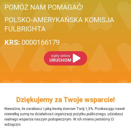
POMÓŻ NAM POMAGAĆ!
POLSKO-AMERYKAŃSKA KOMISJA
FULBRIGHTA
KRS:
0000166179
e-pity online
URUCHOM
Dziękujemy za Twoje wsparcie!
Nieważne, ile zarabiasz i jaką kwotę stanowi Twój 1,5%. Przekazując nawet
niewielką sumę na działalnosć organizacji pożytku publicznego, udzielasz
realnego wsparcia naszym podopiecznym. W ich imieniu jesteśmy Ci
wdzięczni.