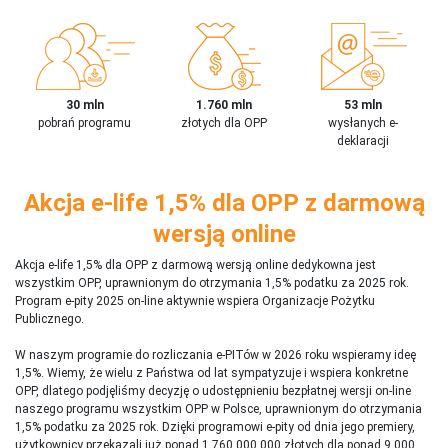
30 mln
1.760 mln
53 mln
pobrań programu
złotych dla OPP
wysłanych e-
deklaracji
Akcja e-life 1,5% dla OPP z darmową
wersją online
Akcja e-life 1,5% dla OPP z darmową wersją online dedykowna jest
wszystkim OPP, uprawnionym do otrzymania 1,5% podatku za 2025 rok.
Program e-pity 2025 on-line aktywnie wspiera Organizacje Pożytku
Publicznego.
W naszym programie do rozliczania e-PITów w 2026 roku wspieramy ideę
1,5%. Wiemy, że wielu z Państwa od lat sympatyzuje i wspiera konkretne
OPP, dlatego podjęliśmy decyzję o udostępnieniu bezpłatnej wersji on-line
naszego programu wszystkim OPP w Polsce, uprawnionym do otrzymania
1,5% podatku za 2025 rok. Dzięki programowi e-pity od dnia jego premiery,
użytkownicy przekazali już ponad 1 760 000 000 złotych dla ponad 9 000