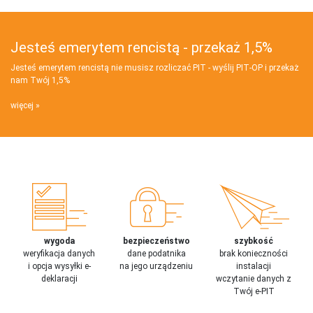
Jesteś emerytem rencistą - przekaż 1,5%
Jesteś emerytem rencistą nie musisz rozliczać PIT - wyślij PIT‑OP i przekaż
nam Twój 1,5%
więcej
wygoda
bezpieczeństwo
szybkość
weryfikacja danych
dane podatnika
brak konieczności
i opcja wysyłki e-
na jego urządzeniu
instalacji
deklaracji
wczytanie danych z
Twój e-PIT