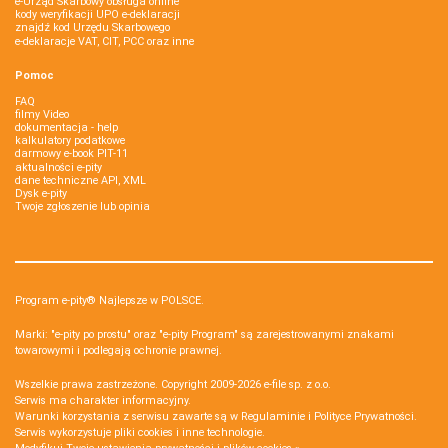
e-Urząd Skarbowy obsługa online
kody weryfikacji UPO e-deklaracji
znajdź kod Urzędu Skarbowego
e-deklaracje VAT, CIT, PCC oraz inne
Pomoc
FAQ
filmy Video
dokumentacja - help
kalkulatory podatkowe
darmowy e-book PIT-11
aktualności e-pity
dane techniczne API, XML
Dysk e-pity
Twoje zgłoszenie lub opinia
Program e-pity® Najlepsze w POLSCE.
Marki: "e-pity po prostu" oraz "e-pity Program" są zarejestrowanymi znakami
towarowymi i podlegają ochronie prawnej.
Wszelkie prawa zastrzeżone. Copyright 2009-2026
e-file sp. z o.o.
Serwis ma charakter informacyjny.
Warunki korzystania z serwisu zawarte są w
Regulaminie
i
Polityce Prywatności
.
Serwis wykorzystuje
pliki cookies i inne technologie
.