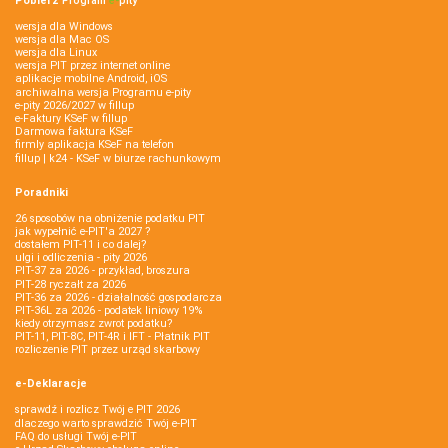
Pobierz
Program
e‑
pity
wersja dla Windows
wersja dla Mac OS
wersja dla Linux
wersja PIT przez internet online
aplikacje mobilne Android, iOS
archiwalna wersja Programu e-pity
e-pity 2026/2027 w fillup
e‑Faktury KSeF w fillup
Darmowa faktura KSeF
firmly aplikacja KSeF na telefon
fillup | k24 - KSeF w biurze rachunkowym
Poradniki
26 sposobów na obniżenie podatku PIT
jak wypełnić e-PIT'a 2027 ?
dostałem PIT-11 i co dalej?
ulgi i odliczenia - pity 2026
PIT-37 za 2026 - przykład, broszura
PIT-28 ryczałt za 2026
PIT-36 za 2026 - działalność gospodarcza
PIT-36L za 2026 - podatek liniowy 19%
kiedy otrzymasz zwrot podatku?
PIT-11, PIT-8C, PIT-4R i IFT - Płatnik PIT
rozliczenie PIT przez urząd skarbowy
e-Deklaracje
sprawdź i rozlicz Twój e PIT 2026
dlaczego warto sprawdzić Twój e-PIT
FAQ do usługi Twój e-PIT