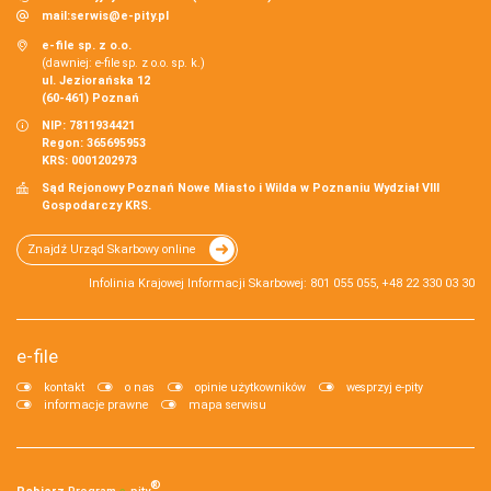
mail:
serwis@e-pity.pl
e-file sp. z o.o.
(dawniej: e-file sp. z o.o. sp. k.)
ul. Jeziorańska 12
(60-461) Poznań
NIP: 7811934421
Regon: 365695953
KRS: 0001202973
Sąd Rejonowy Poznań Nowe Miasto i Wilda w Poznaniu Wydział VIII
Gospodarczy KRS.
Znajdź Urząd Skarbowy online
Infolinia Krajowej Informacji Skarbowej: 801 055 055, +48 22 330 03 30
e-file
kontakt
o nas
opinie użytkowników
wesprzyj e-pity
informacje prawne
mapa serwisu
®