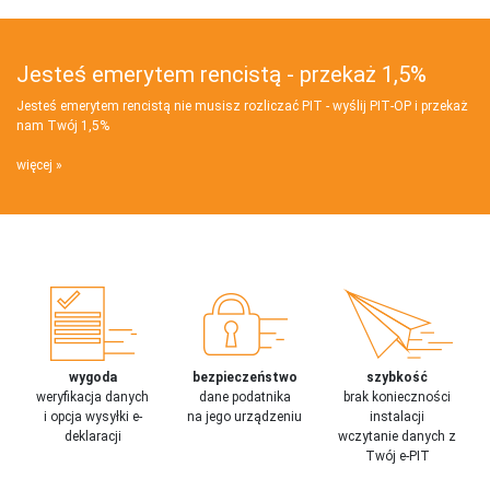
Jesteś emerytem rencistą - przekaż 1,5%
Jesteś emerytem rencistą nie musisz rozliczać PIT - wyślij PIT‑OP i przekaż
nam Twój 1,5%
więcej
wygoda
bezpieczeństwo
szybkość
weryfikacja danych
dane podatnika
brak konieczności
i opcja wysyłki e-
na jego urządzeniu
instalacji
deklaracji
wczytanie danych z
Twój e-PIT