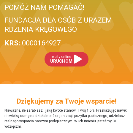
POMÓŻ NAM POMAGAĆ!
FUNDACJA DLA OSÓB Z URAZEM
RDZENIA KRĘGOWEGO
KRS:
0000164927
e-pity online
URUCHOM
Dziękujemy za Twoje wsparcie!
Nieważne, ile zarabiasz i jaką kwotę stanowi Twój 1,5%. Przekazując nawet
niewielką sumę na działalnosć organizacji pożytku publicznego, udzielasz
realnego wsparcia naszym podopiecznym. W ich imieniu jesteśmy Ci
wdzięczni.