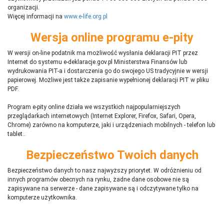
organizacji.
Więcej informacji na
www.e-life.org.pl
Wersja online programu e-pity
W wersji on-line podatnik ma możliwość wysłania deklaracji PIT przez
Internet do systemu e-deklaracje.gov.pl Ministerstwa Finansów lub
wydrukowania PIT-a i dostarczenia go do swojego US tradycyjnie w wersji
papierowej. Możliwe jest także zapisanie wypełnionej deklaracji PIT w pliku
PDF.
Program e-pity online działa we wszystkich najpopularniejszych
przeglądarkach internetowych (Internet Explorer, Firefox, Safari, Opera,
Chrome) zarówno na komputerze, jaki i urządzeniach mobilnych - telefon lub
tablet..
Bezpieczeństwo Twoich danych
Bezpieczeństwo danych to nasz najwyższy priorytet. W odróżnieniu od
innych programów obecnych na rynku,
ż
adne dane osobowe nie są
zapisywane na serwerze - dane zapisywane są i odczytywane tylko na
komputerze użytkownika.