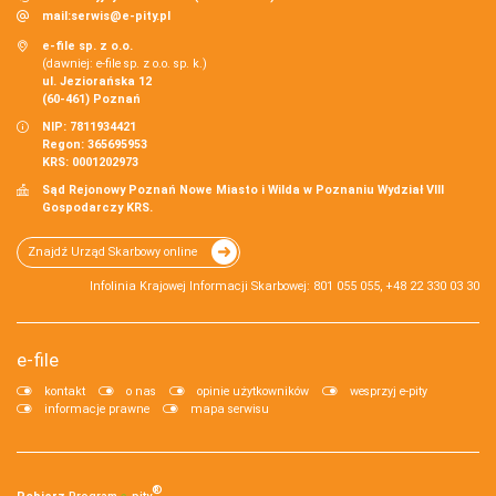
mail:
serwis@e-pity.pl
e-file sp. z o.o.
(dawniej: e-file sp. z o.o. sp. k.)
ul. Jeziorańska 12
(60-461) Poznań
NIP: 7811934421
Regon: 365695953
KRS: 0001202973
Sąd Rejonowy Poznań Nowe Miasto i Wilda w Poznaniu Wydział VIII
Gospodarczy KRS.
Znajdź Urząd Skarbowy online
Infolinia Krajowej Informacji Skarbowej: 801 055 055, +48 22 330 03 30
e-file
kontakt
o nas
opinie użytkowników
wesprzyj e-pity
informacje prawne
mapa serwisu
®