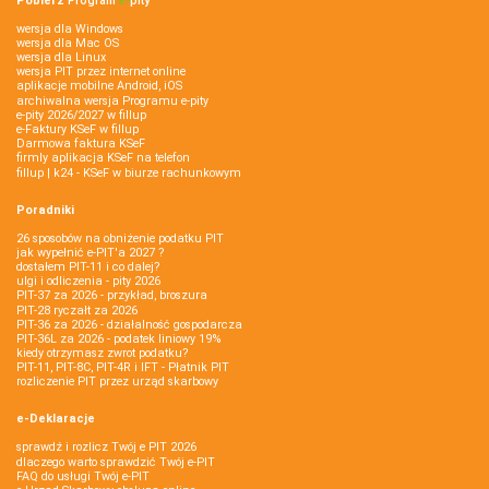
Pobierz
Program
e‑
pity
wersja dla Windows
wersja dla Mac OS
wersja dla Linux
wersja PIT przez internet online
aplikacje mobilne Android, iOS
archiwalna wersja Programu e-pity
e-pity 2026/2027 w fillup
e‑Faktury KSeF w fillup
Darmowa faktura KSeF
firmly aplikacja KSeF na telefon
fillup | k24 - KSeF w biurze rachunkowym
Poradniki
26 sposobów na obniżenie podatku PIT
jak wypełnić e-PIT'a 2027 ?
dostałem PIT-11 i co dalej?
ulgi i odliczenia - pity 2026
PIT-37 za 2026 - przykład, broszura
PIT-28 ryczałt za 2026
PIT-36 za 2026 - działalność gospodarcza
PIT-36L za 2026 - podatek liniowy 19%
kiedy otrzymasz zwrot podatku?
PIT-11, PIT-8C, PIT-4R i IFT - Płatnik PIT
rozliczenie PIT przez urząd skarbowy
e-Deklaracje
sprawdź i rozlicz Twój e PIT 2026
dlaczego warto sprawdzić Twój e-PIT
FAQ do usługi Twój e-PIT