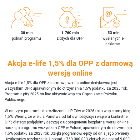
30 mln
1.760 mln
53 mln
pobrań programu
złotych dla OPP
wysłanych e-
deklaracji
Akcja e-life 1,5% dla OPP z darmową
wersją online
Akcja e-life 1,5% dla OPP z darmową wersją online dedykowna jest
wszystkim OPP, uprawnionym do otrzymania 1,5% podatku za 2025 rok.
Program e-pity 2025 on-line aktywnie wspiera Organizacje Pożytku
Publicznego.
W naszym programie do rozliczania e-PITów w 2026 roku wspieramy ideę
1,5%. Wiemy, że wielu z Państwa od lat sympatyzuje i wspiera konkretne
OPP, dlatego podjęliśmy decyzję o udostępnieniu bezpłatnej wersji on-line
naszego programu wszystkim OPP w Polsce, uprawnionym do otrzymania
1,5% podatku za 2025 rok. Dzięki programowi e-pity od dnia jego premiery,
użytkownicy przekazali już ponad 1 760 000 000 złotych dla ponad 9 000