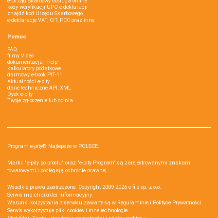
e-Urząd Skarbowy obsługa online
kody weryfikacji UPO e-deklaracji
znajdź kod Urzędu Skarbowego
e-deklaracje VAT, CIT, PCC oraz inne
Pomoc
FAQ
filmy Video
dokumentacja - help
kalkulatory podatkowe
darmowy e-book PIT-11
aktualności e-pity
dane techniczne API, XML
Dysk e-pity
Twoje zgłoszenie lub opinia
Program e-pity® Najlepsze w POLSCE.
Marki: "e-pity po prostu" oraz "e-pity Program" są zarejestrowanymi znakami
towarowymi i podlegają ochronie prawnej.
Wszelkie prawa zastrzeżone. Copyright 2009-2026
e-file sp. z o.o.
Serwis ma charakter informacyjny.
Warunki korzystania z serwisu zawarte są w
Regulaminie
i
Polityce Prywatności
.
Serwis wykorzystuje
pliki cookies i inne technologie
.