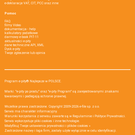
e-deklaracje VAT, CIT, PCC oraz inne
Pomoc
FAQ
filmy Video
dokumentacja - help
kalkulatory podatkowe
darmowy e-book PIT-11
aktualności e-pity
dane techniczne API, XML
Dysk e-pity
Twoje zgłoszenie lub opinia
Program e-pity® Najlepsze w POLSCE.
Marki: "e-pity po prostu" oraz "e-pity Program" są zarejestrowanymi znakami
towarowymi i podlegają ochronie prawnej.
Wszelkie prawa zastrzeżone. Copyright 2009-2026
e-file sp. z o.o.
Serwis ma charakter informacyjny.
Warunki korzystania z serwisu zawarte są w
Regulaminie
i
Polityce Prywatności
.
Serwis wykorzystuje
pliki cookies i inne technologie
.
Modyfikuj Twoje ustawienia prywatności i plików cookies »
Zastrzeżone nazwy i loga firm, zostały użyte wyłącznie w celu identyfikacji.