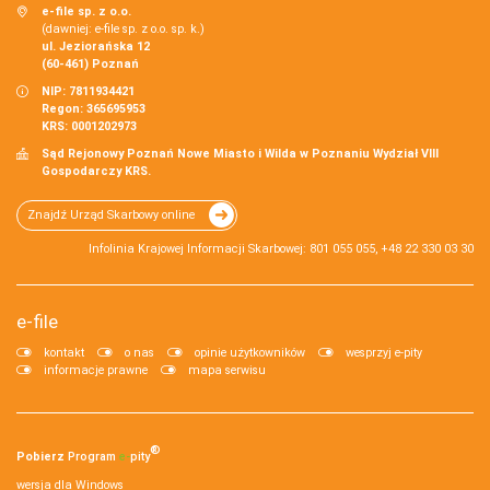
e-file sp. z o.o.
(dawniej: e-file sp. z o.o. sp. k.)
ul. Jeziorańska 12
(60-461) Poznań
NIP: 7811934421
Regon: 365695953
KRS: 0001202973
Sąd Rejonowy Poznań Nowe Miasto i Wilda w Poznaniu Wydział VIII
Gospodarczy KRS.
Znajdź Urząd Skarbowy online
Infolinia Krajowej Informacji Skarbowej: 801 055 055, +48 22 330 03 30
e-file
kontakt
o nas
opinie użytkowników
wesprzyj e-pity
informacje prawne
mapa serwisu
®
Pobierz
Program
e‑
pity
wersja dla Windows