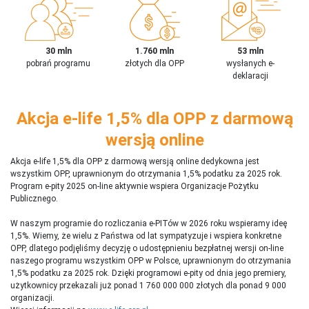
30 mln
1.760 mln
53 mln
pobrań programu
złotych dla OPP
wysłanych e-
deklaracji
Akcja e-life 1,5% dla OPP z darmową
wersją online
Akcja e-life 1,5% dla OPP z darmową wersją online dedykowna jest
wszystkim OPP, uprawnionym do otrzymania 1,5% podatku za 2025 rok.
Program e-pity 2025 on-line aktywnie wspiera Organizacje Pożytku
Publicznego.
W naszym programie do rozliczania e-PITów w 2026 roku wspieramy ideę
1,5%. Wiemy, że wielu z Państwa od lat sympatyzuje i wspiera konkretne
OPP, dlatego podjęliśmy decyzję o udostępnieniu bezpłatnej wersji on-line
naszego programu wszystkim OPP w Polsce, uprawnionym do otrzymania
1,5% podatku za 2025 rok. Dzięki programowi e-pity od dnia jego premiery,
użytkownicy przekazali już ponad 1 760 000 000 złotych dla ponad 9 000
organizacji.