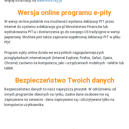
Więcej informacji na
www.e-life.org.pl
Wersja online programu e-pity
W wersji on-line podatnik ma możliwość wysłania deklaracji PIT przez
Internet do systemu e-deklaracje.gov.pl Ministerstwa Finansów lub
wydrukowania PIT-a i dostarczenia go do swojego US tradycyjnie w wersji
papierowej. Możliwe jest także zapisanie wypełnionej deklaracji PIT w pliku
PDF.
Program e-pity online działa we wszystkich najpopularniejszych
przeglądarkach internetowych (Internet Explorer, Firefox, Safari, Opera,
Chrome) zarówno na komputerze, jaki i urządzeniach mobilnych - telefon lub
tablet..
Bezpieczeństwo Twoich danych
Bezpieczeństwo danych to nasz najwyższy priorytet. W odróżnieniu od
innych programów obecnych na rynku,
ż
adne dane osobowe nie są
zapisywane na serwerze - dane zapisywane są i odczytywane tylko na
komputerze użytkownika.