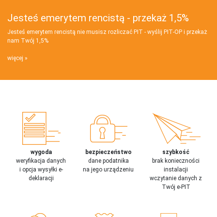
Jesteś emerytem rencistą - przekaż 1,5%
Jesteś emerytem rencistą nie musisz rozliczać PIT - wyślij PIT‑OP i przekaż
nam Twój 1,5%
więcej
wygoda
bezpieczeństwo
szybkość
weryfikacja danych
dane podatnika
brak konieczności
i opcja wysyłki e-
na jego urządzeniu
instalacji
deklaracji
wczytanie danych z
Twój e-PIT