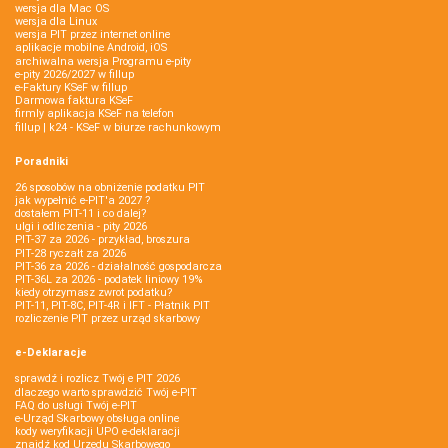
wersja dla Mac OS
wersja dla Linux
wersja PIT przez internet online
aplikacje mobilne Android, iOS
archiwalna wersja Programu e-pity
e-pity 2026/2027 w fillup
e‑Faktury KSeF w fillup
Darmowa faktura KSeF
firmly aplikacja KSeF na telefon
fillup | k24 - KSeF w biurze rachunkowym
Poradniki
26 sposobów na obniżenie podatku PIT
jak wypełnić e-PIT'a 2027 ?
dostałem PIT-11 i co dalej?
ulgi i odliczenia - pity 2026
PIT-37 za 2026 - przykład, broszura
PIT-28 ryczałt za 2026
PIT-36 za 2026 - działalność gospodarcza
PIT-36L za 2026 - podatek liniowy 19%
kiedy otrzymasz zwrot podatku?
PIT-11, PIT-8C, PIT-4R i IFT - Płatnik PIT
rozliczenie PIT przez urząd skarbowy
e-Deklaracje
sprawdź i rozlicz Twój e PIT 2026
dlaczego warto sprawdzić Twój e-PIT
FAQ do usługi Twój e-PIT
e-Urząd Skarbowy obsługa online
kody weryfikacji UPO e-deklaracji
znajdź kod Urzędu Skarbowego