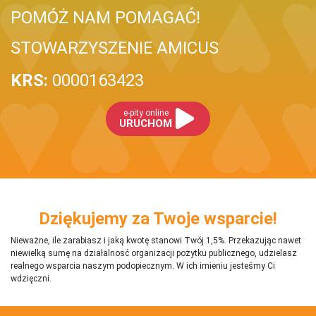
POMÓŻ NAM POMAGAĆ!
STOWARZYSZENIE AMICUS
KRS:
0000163423
e-pity online
URUCHOM
Dziękujemy za Twoje wsparcie!
Nieważne, ile zarabiasz i jaką kwotę stanowi Twój 1,5%. Przekazując nawet
niewielką sumę na działalnosć organizacji pożytku publicznego, udzielasz
realnego wsparcia naszym podopiecznym. W ich imieniu jesteśmy Ci
wdzięczni.