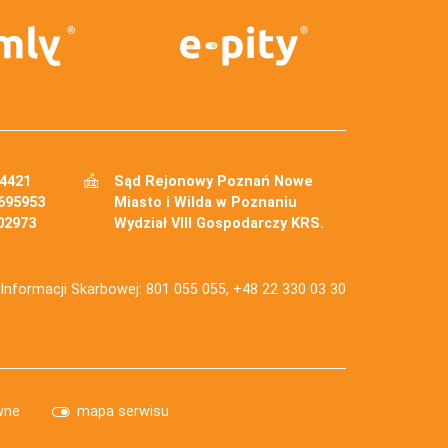
34421
Sąd Rejonowy Poznań Nowe
695953
Miasto i Wilda w Poznaniu
02973
Wydział VIII Gospodarczy KRS.
j Informacji Skarbowej: 801 055 055, +48 22 330 03 30
wne
mapa serwisu