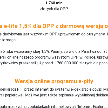
1.760 mln
złotych dla OPP
a e-life 1,5% dla OPP z darmową wersją o
ine dedykowna jest wszystkim OPP, uprawnionym do otrzymania 1
blicznego.
26 roku wspieramy ideę 1,5%. Wiemy, że wielu z Państwa od lat
wersji on-line naszego programu wszystkim OPP w Polsce, upraw
żytkownicy przekazali już ponad 1 760 000 000 złotych dla ponad
Wersja online programu e-pity
deklaracji PIT przez Internet do systemu e-deklaracje.gov.pl M
ji papierowej. Możliwe jest także zapisanie wypełnionej deklarac
pularniejszych przeglądarkach internetowych (Internet Explorer, 