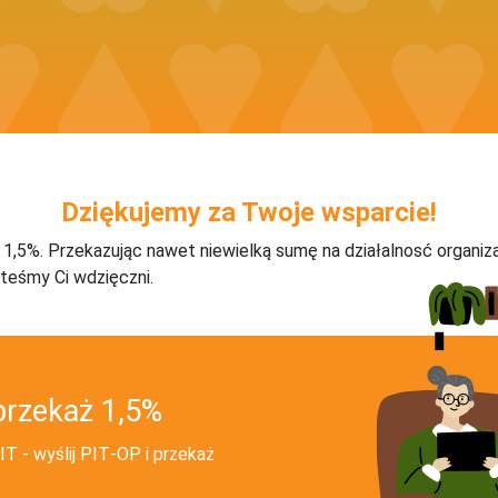
Dziękujemy za Twoje wsparcie!
j 1,5%. Przekazując nawet niewielką sumę na działalnosć organiz
teśmy Ci wdzięczni.
przekaż 1,5%
T - wyślij PIT‑OP i przekaż