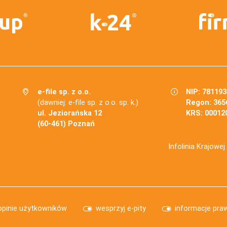
e-file sp. z o.o.
NIP: 78119
(dawniej: e-file sp. z o.o. sp. k.)
Regon: 365
ul. Jeziorańska 12
KRS: 00012
(60-461) Poznań
Infolinia Krajowe
opinie użytkowników
wesprzyj e-pity
informacje pra