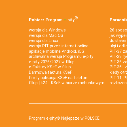
®
Pobierz
Program
e‑
pity
Poradnik
wersja dla Windows
26 sposo
wersja dla Mac OS
jak wypeł
wersja dla Linux
dostałem 
wersja PIT przez internet online
ulgi i odl
aplikacje mobilne Android, iOS
PIT-37 za
archiwalna wersja Programu e-pity
PIT-28 ry
e-pity 2026/2027 w fillup
PIT-36 z
e‑Faktury KSeF w fillup
PIT-36L 
Darmowa faktura KSeF
kiedy ot
firmly aplikacja KSeF na telefon
PIT-11, P
fillup | k24 - KSeF w biurze rachunkowym
rozlicze
Program e-pity® Najlepsze w POLSCE.