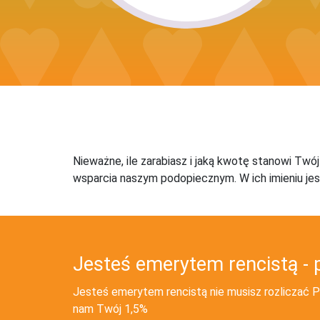
Nieważne, ile zarabiasz i jaką kwotę stanowi Twó
wsparcia naszym podopiecznym. W ich imieniu jes
Jesteś emerytem rencistą - 
Jesteś emerytem rencistą nie musisz rozliczać PI
nam Twój 1,5%