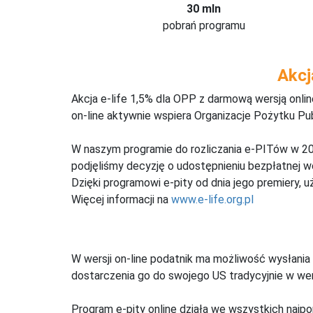
30 mln
pobrań programu
Akcj
Akcja e-life 1,5% dla OPP z darmową wersją onl
on-line aktywnie wspiera Organizacje Pożytku Pu
W naszym programie do rozliczania e-PITów w 20
podjęliśmy decyzję o udostępnieniu bezpłatnej 
Dzięki programowi e-pity od dnia jego premiery, u
Więcej informacji na
www.e-life.org.pl
W wersji on-line podatnik ma możliwość wysłania 
dostarczenia go do swojego US tradycyjnie w wers
Program e-pity online działa we wszystkich najpo