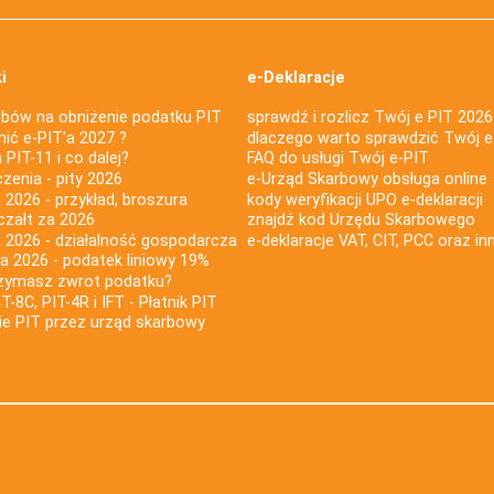
i
e-Deklaracje
bów na obniżenie podatku PIT
sprawdź i rozlicz Twój e PIT 2026
nić e-PIT'a 2027 ?
dlaczego warto sprawdzić Twój e
PIT-11 i co dalej?
FAQ do usługi Twój e-PIT
iczenia - pity 2026
e-Urząd Skarbowy obsługa online
 2026 - przykład, broszura
kody weryfikacji UPO e-deklaracji
czałt za 2026
znajdź kod Urzędu Skarbowego
a 2026 - działalność gospodarcza
e-deklaracje VAT, CIT, PCC oraz in
za 2026 - podatek liniowy 19%
rzymasz zwrot podatku?
IT-8C, PIT-4R i IFT - Płatnik PIT
nie PIT przez urząd skarbowy