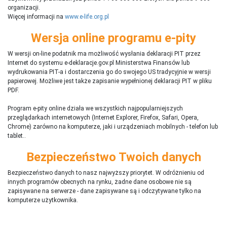
organizacji.
Więcej informacji na
www.e-life.org.pl
Wersja online programu e-pity
W wersji on-line podatnik ma możliwość wysłania deklaracji PIT przez
Internet do systemu e-deklaracje.gov.pl Ministerstwa Finansów lub
wydrukowania PIT-a i dostarczenia go do swojego US tradycyjnie w wersji
papierowej. Możliwe jest także zapisanie wypełnionej deklaracji PIT w pliku
PDF.
Program e-pity online działa we wszystkich najpopularniejszych
przeglądarkach internetowych (Internet Explorer, Firefox, Safari, Opera,
Chrome) zarówno na komputerze, jaki i urządzeniach mobilnych - telefon lub
tablet..
Bezpieczeństwo Twoich danych
Bezpieczeństwo danych to nasz najwyższy priorytet. W odróżnieniu od
innych programów obecnych na rynku,
ż
adne dane osobowe nie są
zapisywane na serwerze - dane zapisywane są i odczytywane tylko na
komputerze użytkownika.