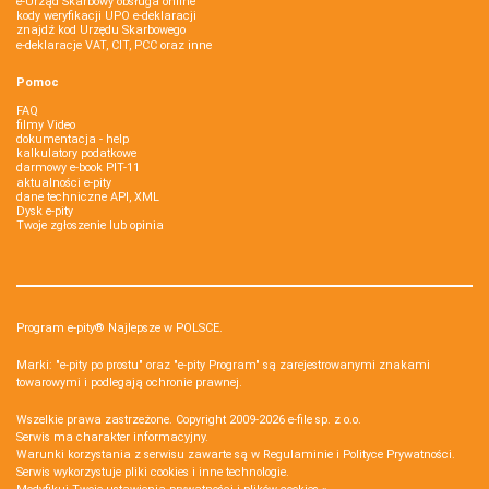
e-Urząd Skarbowy obsługa online
kody weryfikacji UPO e-deklaracji
znajdź kod Urzędu Skarbowego
e-deklaracje VAT, CIT, PCC oraz inne
Pomoc
FAQ
filmy Video
dokumentacja - help
kalkulatory podatkowe
darmowy e-book PIT-11
aktualności e-pity
dane techniczne API, XML
Dysk e-pity
Twoje zgłoszenie lub opinia
Program e-pity® Najlepsze w POLSCE.
Marki: "e-pity po prostu" oraz "e-pity Program" są zarejestrowanymi znakami
towarowymi i podlegają ochronie prawnej.
Wszelkie prawa zastrzeżone. Copyright 2009-2026
e-file sp. z o.o.
Serwis ma charakter informacyjny.
Warunki korzystania z serwisu zawarte są w
Regulaminie
i
Polityce Prywatności
.
Serwis wykorzystuje
pliki cookies i inne technologie
.