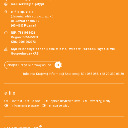
mail:
serwis@e-pity.pl
e-file sp. z o.o.
(dawniej: e-file sp. z o.o. sp. k.)
ul. Jeziorańska 12
(60-461) Poznań
NIP: 7811934421
Regon: 365695953
KRS: 0001202973
Sąd Rejonowy Poznań Nowe Miasto i Wilda w Poznaniu Wydział VIII
Gospodarczy KRS.
Znajdź Urząd Skarbowy online
Infolinia Krajowej Informacji Skarbowej: 801 055 055, +48 22 330 03 30
e-file
kontakt
o nas
opinie użytkowników
wesprzyj e-pity
informacje prawne
mapa serwisu
®