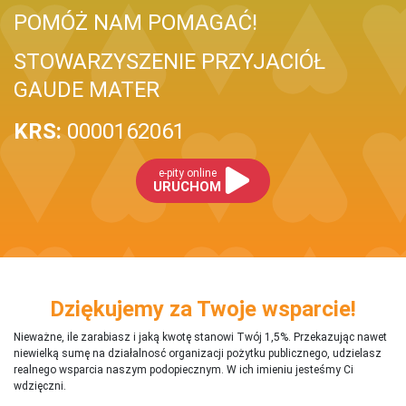
POMÓŻ NAM POMAGAĆ!
STOWARZYSZENIE PRZYJACIÓŁ
GAUDE MATER
KRS:
0000162061
e-pity online
URUCHOM
Dziękujemy za Twoje wsparcie!
Nieważne, ile zarabiasz i jaką kwotę stanowi Twój 1,5%. Przekazując nawet
niewielką sumę na działalnosć organizacji pożytku publicznego, udzielasz
realnego wsparcia naszym podopiecznym. W ich imieniu jesteśmy Ci
wdzięczni.