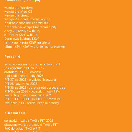
Pobierz
Program
e‑
pity
wersja dla Windows
wersja dla Mac OS
wersja dla Linux
wersja PIT przez internet online
aplikacje mobilne Android, iOS
archiwalna wersja Programu e-pity
e-pity 2026/2027 w fillup
e‑Faktury KSeF w fillup
Darmowa faktura KSeF
firmly aplikacja KSeF na telefon
fillup | k24 - KSeF w biurze rachunkowym
Poradniki
26 sposobów na obniżenie podatku PIT
jak wypełnić e-PIT'a 2027 ?
dostałem PIT-11 i co dalej?
ulgi i odliczenia - pity 2026
PIT-37 za 2026 - przykład, broszura
PIT-28 ryczałt za 2026
PIT-36 za 2026 - działalność gospodarcza
PIT-36L za 2026 - podatek liniowy 19%
kiedy otrzymasz zwrot podatku?
PIT-11, PIT-8C, PIT-4R i IFT - Płatnik PIT
rozliczenie PIT przez urząd skarbowy
e-Deklaracje
sprawdź i rozlicz Twój e PIT 2026
dlaczego warto sprawdzić Twój e-PIT
FAQ do usługi Twój e-PIT