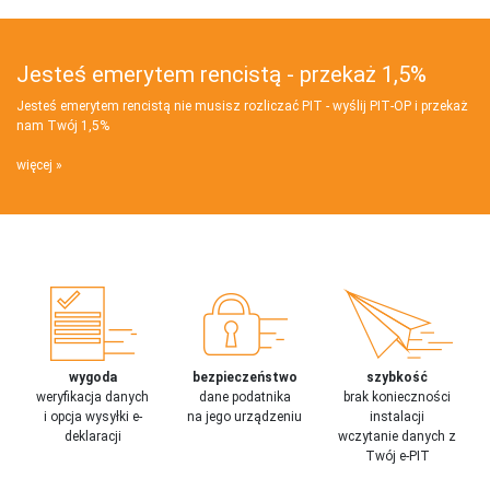
Jesteś emerytem rencistą - przekaż 1,5%
Jesteś emerytem rencistą nie musisz rozliczać PIT - wyślij PIT‑OP i przekaż
nam Twój 1,5%
więcej
wygoda
bezpieczeństwo
szybkość
weryfikacja danych
dane podatnika
brak konieczności
i opcja wysyłki e-
na jego urządzeniu
instalacji
deklaracji
wczytanie danych z
Twój e-PIT