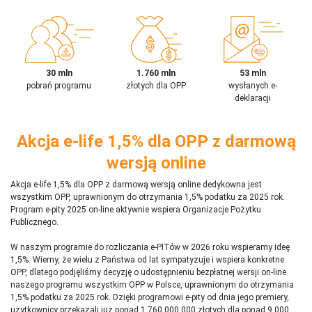
30 mln
1.760 mln
53 mln
pobrań programu
złotych dla OPP
wysłanych e-
deklaracji
Akcja e-life 1,5% dla OPP z darmową
wersją online
Akcja e-life 1,5% dla OPP z darmową wersją online dedykowna jest
wszystkim OPP, uprawnionym do otrzymania 1,5% podatku za 2025 rok.
Program e-pity 2025 on-line aktywnie wspiera Organizacje Pożytku
Publicznego.
W naszym programie do rozliczania e-PITów w 2026 roku wspieramy ideę
1,5%. Wiemy, że wielu z Państwa od lat sympatyzuje i wspiera konkretne
OPP, dlatego podjęliśmy decyzję o udostępnieniu bezpłatnej wersji on-line
naszego programu wszystkim OPP w Polsce, uprawnionym do otrzymania
1,5% podatku za 2025 rok. Dzięki programowi e-pity od dnia jego premiery,
użytkownicy przekazali już ponad 1 760 000 000 złotych dla ponad 9 000