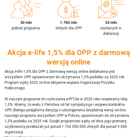
30 mln
1.760 mln
53 mln
pobrań programu
złotych dla OPP
wysłanych e-
deklaracji
Akcja e-life 1,5% dla OPP z darmową
wersją online
Akcja e-life 1,5% dla OPP z darmową wersją online dedykowna jest
wszystkim OPP, uprawnionym do otrzymania 1,5% podatku za 2025 rok.
Program e-pity 2025 on-line aktywnie wspiera Organizacje Pożytku
Publicznego.
W naszym programie do rozliczania e-PITów w 2026 roku wspieramy ideę
1,5%. Wiemy, że wielu z Państwa od lat sympatyzuje i wspiera konkretne
OPP, dlatego podjęliśmy decyzję o udostępnieniu bezpłatnej wersji on-line
naszego programu wszystkim OPP w Polsce, uprawnionym do otrzymania
1,5% podatku za 2025 rok. Dzięki programowi e-pity od dnia jego premiery,
użytkownicy przekazali już ponad 1 760 000 000 złotych dla ponad 9 000
organizacji.