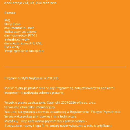
e-deklaracje VAT, CIT, PCC oraz inne
Pomoc
FAQ
filmy Video
dokumentacja - help
kalkulatory podatkowe
darmowy e-book PIT-11
aktualności e-pity
dane techniczne API, XML
Dysk e-pity
Twoje zgłoszenie lub opinia
Program e-pity® Najlepsze w POLSCE.
Marki: "e-pity po prostu" oraz "e-pity Program" są zarejestrowanymi znakami
towarowymi i podlegają ochronie prawnej.
Wszelkie prawa zastrzeżone. Copyright 2009-2026
e-file sp. z o.o.
Serwis ma charakter informacyjny.
Warunki korzystania z serwisu zawarte są w
Regulaminie
i
Polityce Prywatności
.
Serwis wykorzystuje
pliki cookies i inne technologie
.
Modyfikuj Twoje ustawienia prywatności i plików cookies »
Zastrzeżone nazwy i loga firm, zostały użyte wyłącznie w celu identyfikacji.