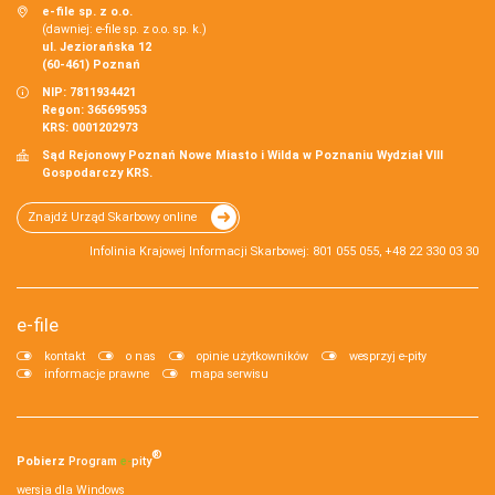
e-file sp. z o.o.
(dawniej: e-file sp. z o.o. sp. k.)
ul. Jeziorańska 12
(60-461) Poznań
NIP: 7811934421
Regon: 365695953
KRS: 0001202973
Sąd Rejonowy Poznań Nowe Miasto i Wilda w Poznaniu Wydział VIII
Gospodarczy KRS.
Znajdź Urząd Skarbowy online
Infolinia Krajowej Informacji Skarbowej: 801 055 055, +48 22 330 03 30
e-file
kontakt
o nas
opinie użytkowników
wesprzyj e-pity
informacje prawne
mapa serwisu
®
Pobierz
Program
e‑
pity
wersja dla Windows