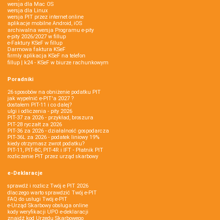
wersja dla Mac OS
wersja dla Linux
wersja PIT przez internet online
aplikacje mobilne Android, iOS
archiwalna wersja Programu e-pity
e-pity 2026/2027 w fillup
e‑Faktury KSeF w fillup
Darmowa faktura KSeF
firmly aplikacja KSeF na telefon
fillup | k24 - KSeF w biurze rachunkowym
Poradniki
26 sposobów na obniżenie podatku PIT
jak wypełnić e-PIT'a 2027 ?
dostałem PIT-11 i co dalej?
ulgi i odliczenia - pity 2026
PIT-37 za 2026 - przykład, broszura
PIT-28 ryczałt za 2026
PIT-36 za 2026 - działalność gospodarcza
PIT-36L za 2026 - podatek liniowy 19%
kiedy otrzymasz zwrot podatku?
PIT-11, PIT-8C, PIT-4R i IFT - Płatnik PIT
rozliczenie PIT przez urząd skarbowy
e-Deklaracje
sprawdź i rozlicz Twój e PIT 2026
dlaczego warto sprawdzić Twój e-PIT
FAQ do usługi Twój e-PIT
e-Urząd Skarbowy obsługa online
kody weryfikacji UPO e-deklaracji
znajdź kod Urzędu Skarbowego