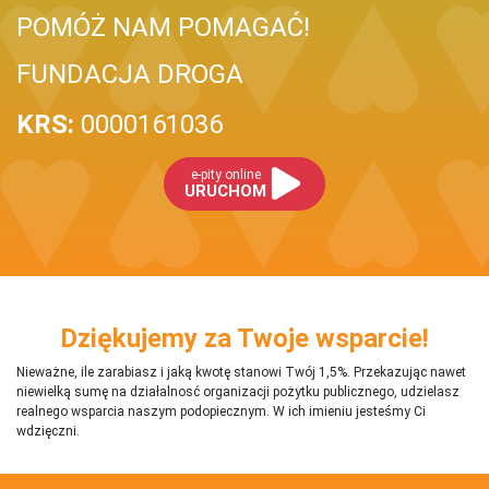
POMÓŻ NAM POMAGAĆ!
FUNDACJA DROGA
KRS:
0000161036
e-pity online
URUCHOM
Dziękujemy za Twoje wsparcie!
Nieważne, ile zarabiasz i jaką kwotę stanowi Twój 1,5%. Przekazując nawet
niewielką sumę na działalnosć organizacji pożytku publicznego, udzielasz
realnego wsparcia naszym podopiecznym. W ich imieniu jesteśmy Ci
wdzięczni.