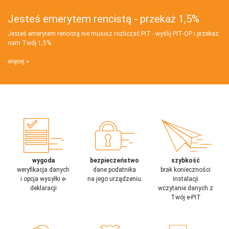
Jesteś emerytem rencistą - przekaż 1,5%
Jesteś emerytem rencistą nie musisz rozliczać PIT - wyślij PIT‑OP i przekaż
nam Twój 1,5%
więcej
wygoda
bezpieczeństwo
szybkość
weryfikacja danych
dane podatnika
brak konieczności
i opcja wysyłki e-
na jego urządzeniu
instalacji
deklaracji
wczytanie danych z
Twój e-PIT