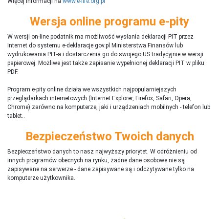
Więcej informacji na
www.e-life.org.pl
Wersja online programu e-pity
W wersji on-line podatnik ma możliwość wysłania deklaracji PIT przez
Internet do systemu e-deklaracje.gov.pl Ministerstwa Finansów lub
wydrukowania PIT-a i dostarczenia go do swojego US tradycyjnie w wersji
papierowej. Możliwe jest także zapisanie wypełnionej deklaracji PIT w pliku
PDF.
Program e-pity online działa we wszystkich najpopularniejszych
przeglądarkach internetowych (Internet Explorer, Firefox, Safari, Opera,
Chrome) zarówno na komputerze, jaki i urządzeniach mobilnych - telefon lub
tablet..
Bezpieczeństwo Twoich danych
Bezpieczeństwo danych to nasz najwyższy priorytet. W odróżnieniu od
innych programów obecnych na rynku,
ż
adne dane osobowe nie są
zapisywane na serwerze - dane zapisywane są i odczytywane tylko na
komputerze użytkownika.