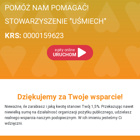
POMÓŻ NAM POMAGAĆ!
STOWARZYSZENIE "UŚMIECH"
KRS:
0000159623
e-pity online
URUCHOM
Dziękujemy za Twoje wsparcie!
Nieważne, ile zarabiasz i jaką kwotę stanowi Twój 1,5%. Przekazując nawet
niewielką sumę na działalnosć organizacji pożytku publicznego, udzielasz
realnego wsparcia naszym podopiecznym. W ich imieniu jesteśmy Ci
wdzięczni.