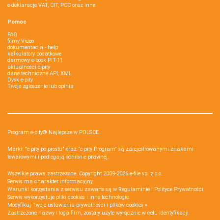
e-deklaracje VAT, CIT, PCC oraz inne
Pomoc
FAQ
filmy Video
dokumentacja - help
kalkulatory podatkowe
darmowy e-book PIT-11
aktualności e-pity
dane techniczne API, XML
Dysk e-pity
Twoje zgłoszenie lub opinia
Program e-pity® Najlepsze w POLSCE.
Marki: "e-pity po prostu" oraz "e-pity Program" są zarejestrowanymi znakami
towarowymi i podlegają ochronie prawnej.
Wszelkie prawa zastrzeżone. Copyright 2009-2026
e-file sp. z o.o.
Serwis ma charakter informacyjny.
Warunki korzystania z serwisu zawarte są w
Regulaminie
i
Polityce Prywatności
.
Serwis wykorzystuje
pliki cookies i inne technologie
.
Modyfikuj Twoje ustawienia prywatności i plików cookies »
Zastrzeżone nazwy i loga firm, zostały użyte wyłącznie w celu identyfikacji.