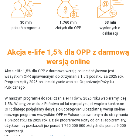
30 mln
1.760 mln
53 mln
pobrań programu
złotych dla OPP
wysłanych e-
deklaracji
Akcja e-life 1,5% dla OPP z darmową
wersją online
Akcja e-life 1,5% dla OPP z darmową wersją online dedykowna jest
wszystkim OPP, uprawnionym do otrzymania 1,5% podatku za 2025 rok.
Program e-pity 2025 on-line aktywnie wspiera Organizacje Pożytku
Publicznego.
W naszym programie do rozliczania e-PITów w 2026 roku wspieramy ideę
1,5%. Wiemy, że wielu z Państwa od lat sympatyzuje i wspiera konkretne
OPP, dlatego podjęliśmy decyzję o udostępnieniu bezpłatnej wersji on-line
naszego programu wszystkim OPP w Polsce, uprawnionym do otrzymania
1,5% podatku za 2025 rok. Dzięki programowi e-pity od dnia jego premiery,
użytkownicy przekazali już ponad 1 760 000 000 złotych dla ponad 9 000
organizacji.