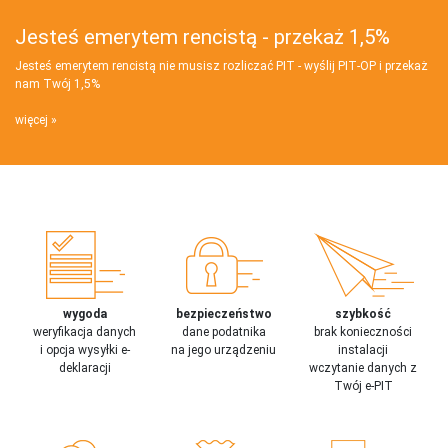
Jesteś emerytem rencistą - przekaż 1,5%
Jesteś emerytem rencistą nie musisz rozliczać PIT - wyślij PIT‑OP i przekaż
nam Twój 1,5%
więcej
wygoda
bezpieczeństwo
szybkość
weryfikacja danych
dane podatnika
brak konieczności
i opcja wysyłki e-
na jego urządzeniu
instalacji
deklaracji
wczytanie danych z
Twój e-PIT