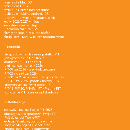
wersja dla Mac OS
wersja dla Linux
wersja PIT przez internet online
aplikacje mobilne Android, iOS
archiwalna wersja Programu e-pity
e-pity 2026/2027 w fillup
e‑Faktury KSeF w fillup
Darmowa faktura KSeF
firmly aplikacja KSeF na telefon
fillup | k24 - KSeF w biurze rachunkowym
Poradniki
26 sposobów na obniżenie podatku PIT
jak wypełnić e-PIT'a 2027 ?
dostałem PIT-11 i co dalej?
ulgi i odliczenia - pity 2026
PIT-37 za 2026 - przykład, broszura
PIT-28 ryczałt za 2026
PIT-36 za 2026 - działalność gospodarcza
PIT-36L za 2026 - podatek liniowy 19%
kiedy otrzymasz zwrot podatku?
PIT-11, PIT-8C, PIT-4R i IFT - Płatnik PIT
rozliczenie PIT przez urząd skarbowy
e-Deklaracje
sprawdź i rozlicz Twój e PIT 2026
dlaczego warto sprawdzić Twój e-PIT
FAQ do usługi Twój e-PIT
e-Urząd Skarbowy obsługa online
kody weryfikacji UPO e-deklaracji
znajdź kod Urzędu Skarbowego