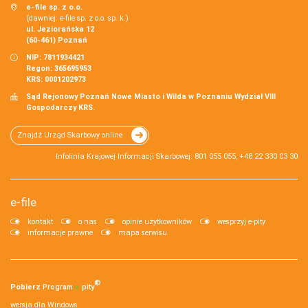
e-file sp. z o.o.
(dawniej: e-file sp. z o.o. sp. k.)
ul. Jeziorańska 12
(60-461) Poznań
NIP: 7811934421
Regon: 365695953
KRS: 0001202973
Sąd Rejonowy Poznań Nowe Miasto i Wilda w Poznaniu Wydział VIII
Gospodarczy KRS.
Znajdź Urząd Skarbowy online
Infolinia Krajowej Informacji Skarbowej: 801 055 055, +48 22 330 03 30
e-file
kontakt
o nas
opinie użytkowników
wesprzyj e-pity
informacje prawne
mapa serwisu
®
Pobierz
Program
e‑
pity
wersja dla Windows