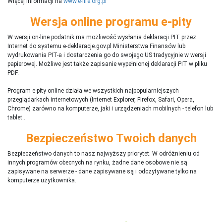
Więcej informacji na
www.e-life.org.pl
Wersja online programu e-pity
W wersji on-line podatnik ma możliwość wysłania deklaracji PIT przez
Internet do systemu e-deklaracje.gov.pl Ministerstwa Finansów lub
wydrukowania PIT-a i dostarczenia go do swojego US tradycyjnie w wersji
papierowej. Możliwe jest także zapisanie wypełnionej deklaracji PIT w pliku
PDF.
Program e-pity online działa we wszystkich najpopularniejszych
przeglądarkach internetowych (Internet Explorer, Firefox, Safari, Opera,
Chrome) zarówno na komputerze, jaki i urządzeniach mobilnych - telefon lub
tablet..
Bezpieczeństwo Twoich danych
Bezpieczeństwo danych to nasz najwyższy priorytet. W odróżnieniu od
innych programów obecnych na rynku,
ż
adne dane osobowe nie są
zapisywane na serwerze - dane zapisywane są i odczytywane tylko na
komputerze użytkownika.