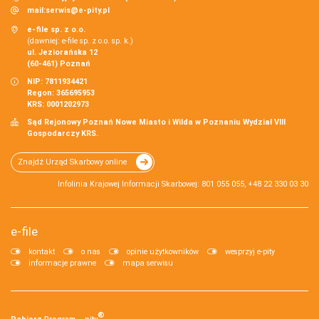
mail:
serwis@e-pity.pl
e-file sp. z o.o.
(dawniej: e-file sp. z o.o. sp. k.)
ul. Jeziorańska 12
(60-461) Poznań
NIP: 7811934421
Regon: 365695953
KRS: 0001202973
Sąd Rejonowy Poznań Nowe Miasto i Wilda w Poznaniu Wydział VIII
Gospodarczy KRS.
Znajdź Urząd Skarbowy online
Infolinia Krajowej Informacji Skarbowej: 801 055 055, +48 22 330 03 30
e-file
kontakt
o nas
opinie użytkowników
wesprzyj e-pity
informacje prawne
mapa serwisu
®