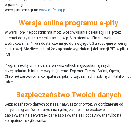
organizacji.
Więcej informacji na
www.e-life.org.pl
Wersja online programu e-pity
W wersji on-line podatnik ma możliwość wysłania deklaracji PIT przez
Internet do systemu e-deklaracje.gov.pl Ministerstwa Finansów lub
wydrukowania PIT-a i dostarczenia go do swojego US tradycyjnie w wersji
papierowej. Możliwe jest także zapisanie wypełnionej deklaracji PIT w pliku
PDF.
Program e-pity online działa we wszystkich najpopularniejszych
przeglądarkach internetowych (Internet Explorer, Firefox, Safari, Opera,
Chrome) zarówno na komputerze, jaki i urządzeniach mobilnych - telefon lub
tablet..
Bezpieczeństwo Twoich danych
Bezpieczeństwo danych to nasz najwyższy priorytet. W odróżnieniu od
innych programów obecnych na rynku,
ż
adne dane osobowe nie są
zapisywane na serwerze - dane zapisywane są i odczytywane tylko na
komputerze użytkownika.