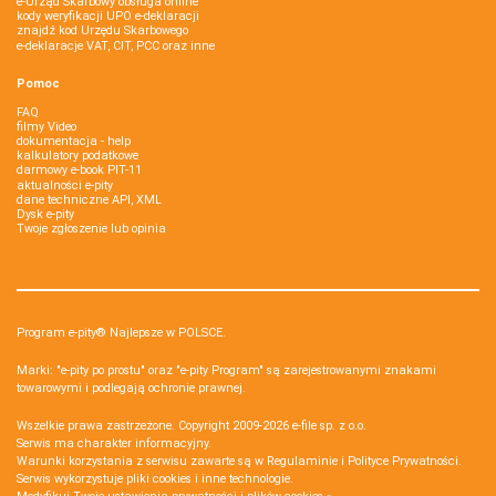
e-Urząd Skarbowy obsługa online
kody weryfikacji UPO e-deklaracji
znajdź kod Urzędu Skarbowego
e-deklaracje VAT, CIT, PCC oraz inne
Pomoc
FAQ
filmy Video
dokumentacja - help
kalkulatory podatkowe
darmowy e-book PIT-11
aktualności e-pity
dane techniczne API, XML
Dysk e-pity
Twoje zgłoszenie lub opinia
Program e-pity® Najlepsze w POLSCE.
Marki: "e-pity po prostu" oraz "e-pity Program" są zarejestrowanymi znakami
towarowymi i podlegają ochronie prawnej.
Wszelkie prawa zastrzeżone. Copyright 2009-2026
e-file sp. z o.o.
Serwis ma charakter informacyjny.
Warunki korzystania z serwisu zawarte są w
Regulaminie
i
Polityce Prywatności
.
Serwis wykorzystuje
pliki cookies i inne technologie
.