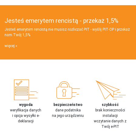
Jesteś emerytem rencistą - przekaż 1,5%
Jesteś emerytem rencistą nie musisz rozliczać PIT - wyślij PIT‑OP i przekaż
nam Twój 1,5%
więcej
wygoda
bezpieczeństwo
szybkość
weryfikacja danych
dane podatnika
brak konieczności
i opcja wysyłki e-
na jego urządzeniu
instalacji
deklaracji
wczytanie danych z
Twój e-PIT