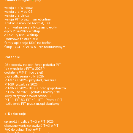
Pobierz
Program
e‑
pity
wersja dla Windows
wersja dla Mac OS
wersja dla Linux
wersja PIT przez internet online
aplikacje mobilne Android, iOS
archiwalna wersja Programu e-pity
e-pity 2026/2027 w fillup
e‑Faktury KSeF w fillup
Darmowa faktura KSeF
firmly aplikacja KSeF na telefon
fillup | k24 - KSeF w biurze rachunkowym
Poradniki
26 sposobów na obniżenie podatku PIT
jak wypełnić e-PIT'a 2027 ?
dostałem PIT-11 i co dalej?
ulgi i odliczenia - pity 2026
PIT-37 za 2026 - przykład, broszura
PIT-28 ryczałt za 2026
PIT-36 za 2026 - działalność gospodarcza
PIT-36L za 2026 - podatek liniowy 19%
kiedy otrzymasz zwrot podatku?
PIT-11, PIT-8C, PIT-4R i IFT - Płatnik PIT
rozliczenie PIT przez urząd skarbowy
e-Deklaracje
sprawdź i rozlicz Twój e PIT 2026
dlaczego warto sprawdzić Twój e-PIT
FAQ do usługi Twój e-PIT