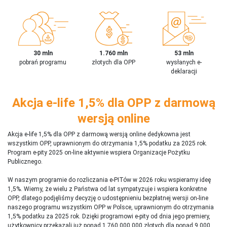
30 mln
1.760 mln
53 mln
pobrań programu
złotych dla OPP
wysłanych e-
deklaracji
Akcja e-life 1,5% dla OPP z darmową
wersją online
Akcja e-life 1,5% dla OPP z darmową wersją online dedykowna jest
wszystkim OPP, uprawnionym do otrzymania 1,5% podatku za 2025 rok.
Program e-pity 2025 on-line aktywnie wspiera Organizacje Pożytku
Publicznego.
W naszym programie do rozliczania e-PITów w 2026 roku wspieramy ideę
1,5%. Wiemy, że wielu z Państwa od lat sympatyzuje i wspiera konkretne
OPP, dlatego podjęliśmy decyzję o udostępnieniu bezpłatnej wersji on-line
naszego programu wszystkim OPP w Polsce, uprawnionym do otrzymania
1,5% podatku za 2025 rok. Dzięki programowi e-pity od dnia jego premiery,
użytkownicy przekazali już ponad 1 760 000 000 złotych dla ponad 9 000