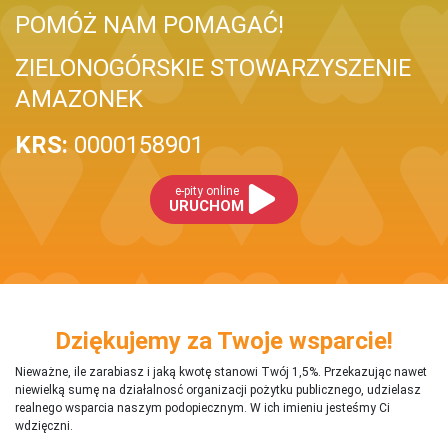
POMÓŻ NAM POMAGAĆ!
ZIELONOGÓRSKIE STOWARZYSZENIE
AMAZONEK
KRS:
0000158901
e-pity online
URUCHOM
Dziękujemy za Twoje wsparcie!
Nieważne, ile zarabiasz i jaką kwotę stanowi Twój 1,5%. Przekazując nawet
niewielką sumę na działalnosć organizacji pożytku publicznego, udzielasz
realnego wsparcia naszym podopiecznym. W ich imieniu jesteśmy Ci
wdzięczni.