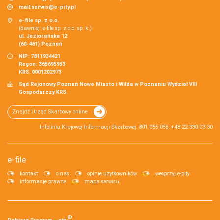
mail:
serwis@e-pity.pl
e-file sp. z o.o.
(dawniej: e-file sp. z o.o. sp. k.)
ul. Jeziorańska 12
(60-461) Poznań
NIP: 7811934421
Regon: 365695953
KRS: 0001202973
Sąd Rejonowy Poznań Nowe Miasto i Wilda w Poznaniu Wydział VIII
Gospodarczy KRS.
Znajdź Urząd Skarbowy online
Infolinia Krajowej Informacji Skarbowej: 801 055 055, +48 22 330 03 30
e-file
kontakt
o nas
opinie użytkowników
wesprzyj e-pity
informacje prawne
mapa serwisu
®