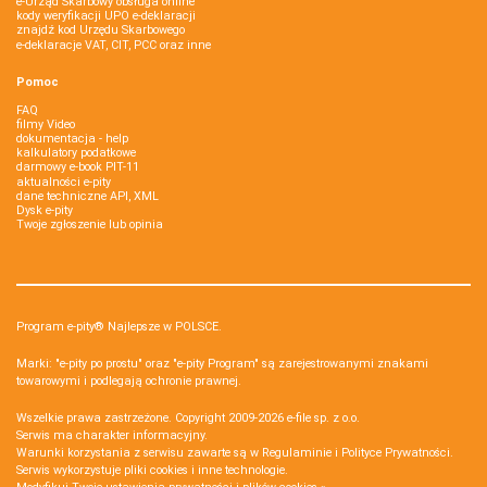
e-Urząd Skarbowy obsługa online
kody weryfikacji UPO e-deklaracji
znajdź kod Urzędu Skarbowego
e-deklaracje VAT, CIT, PCC oraz inne
Pomoc
FAQ
filmy Video
dokumentacja - help
kalkulatory podatkowe
darmowy e-book PIT-11
aktualności e-pity
dane techniczne API, XML
Dysk e-pity
Twoje zgłoszenie lub opinia
Program e-pity® Najlepsze w POLSCE.
Marki: "e-pity po prostu" oraz "e-pity Program" są zarejestrowanymi znakami
towarowymi i podlegają ochronie prawnej.
Wszelkie prawa zastrzeżone. Copyright 2009-2026
e-file sp. z o.o.
Serwis ma charakter informacyjny.
Warunki korzystania z serwisu zawarte są w
Regulaminie
i
Polityce Prywatności
.
Serwis wykorzystuje
pliki cookies i inne technologie
.