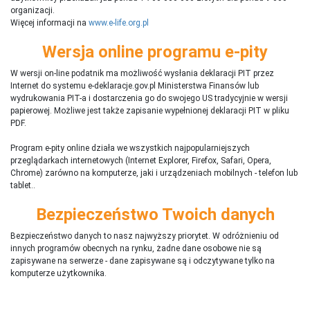
organizacji.
Więcej informacji na
www.e-life.org.pl
Wersja online programu e-pity
W wersji on-line podatnik ma możliwość wysłania deklaracji PIT przez
Internet do systemu e-deklaracje.gov.pl Ministerstwa Finansów lub
wydrukowania PIT-a i dostarczenia go do swojego US tradycyjnie w wersji
papierowej. Możliwe jest także zapisanie wypełnionej deklaracji PIT w pliku
PDF.
Program e-pity online działa we wszystkich najpopularniejszych
przeglądarkach internetowych (Internet Explorer, Firefox, Safari, Opera,
Chrome) zarówno na komputerze, jaki i urządzeniach mobilnych - telefon lub
tablet..
Bezpieczeństwo Twoich danych
Bezpieczeństwo danych to nasz najwyższy priorytet. W odróżnieniu od
innych programów obecnych na rynku,
ż
adne dane osobowe nie są
zapisywane na serwerze - dane zapisywane są i odczytywane tylko na
komputerze użytkownika.