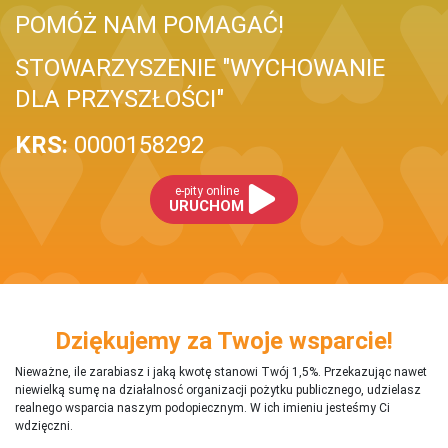
POMÓŻ NAM POMAGAĆ!
STOWARZYSZENIE "WYCHOWANIE
DLA PRZYSZŁOŚCI"
KRS:
0000158292
e-pity online
URUCHOM
Dziękujemy za Twoje wsparcie!
Nieważne, ile zarabiasz i jaką kwotę stanowi Twój 1,5%. Przekazując nawet
niewielką sumę na działalnosć organizacji pożytku publicznego, udzielasz
realnego wsparcia naszym podopiecznym. W ich imieniu jesteśmy Ci
wdzięczni.