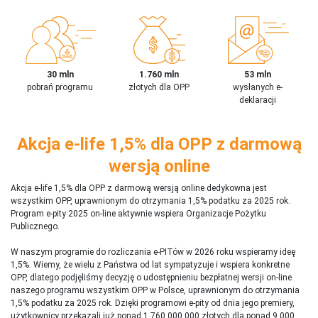
30 mln
1.760 mln
53 mln
pobrań programu
złotych dla OPP
wysłanych e-
deklaracji
Akcja e-life 1,5% dla OPP z darmową
wersją online
Akcja e-life 1,5% dla OPP z darmową wersją online dedykowna jest
wszystkim OPP, uprawnionym do otrzymania 1,5% podatku za 2025 rok.
Program e-pity 2025 on-line aktywnie wspiera Organizacje Pożytku
Publicznego.
W naszym programie do rozliczania e-PITów w 2026 roku wspieramy ideę
1,5%. Wiemy, że wielu z Państwa od lat sympatyzuje i wspiera konkretne
OPP, dlatego podjęliśmy decyzję o udostępnieniu bezpłatnej wersji on-line
naszego programu wszystkim OPP w Polsce, uprawnionym do otrzymania
1,5% podatku za 2025 rok. Dzięki programowi e-pity od dnia jego premiery,
użytkownicy przekazali już ponad 1 760 000 000 złotych dla ponad 9 000