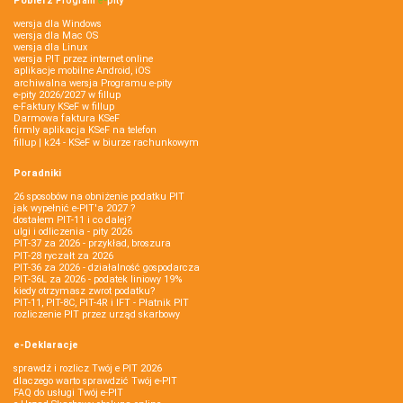
Pobierz
Program
e‑
pity
wersja dla Windows
wersja dla Mac OS
wersja dla Linux
wersja PIT przez internet online
aplikacje mobilne Android, iOS
archiwalna wersja Programu e-pity
e-pity 2026/2027 w fillup
e‑Faktury KSeF w fillup
Darmowa faktura KSeF
firmly aplikacja KSeF na telefon
fillup | k24 - KSeF w biurze rachunkowym
Poradniki
26 sposobów na obniżenie podatku PIT
jak wypełnić e-PIT'a 2027 ?
dostałem PIT-11 i co dalej?
ulgi i odliczenia - pity 2026
PIT-37 za 2026 - przykład, broszura
PIT-28 ryczałt za 2026
PIT-36 za 2026 - działalność gospodarcza
PIT-36L za 2026 - podatek liniowy 19%
kiedy otrzymasz zwrot podatku?
PIT-11, PIT-8C, PIT-4R i IFT - Płatnik PIT
rozliczenie PIT przez urząd skarbowy
e-Deklaracje
sprawdź i rozlicz Twój e PIT 2026
dlaczego warto sprawdzić Twój e-PIT
FAQ do usługi Twój e-PIT