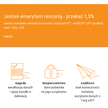
Jesteś emerytem rencistą - przekaż 1,5%
Jesteś emerytem rencistą nie musisz rozliczać PIT - wyślij PIT‑OP i przekaż
nam Twój 1,5%
więcej
wygoda
bezpieczeństwo
szybkość
weryfikacja danych
dane podatnika
brak konieczności
i opcja wysyłki e-
na jego urządzeniu
instalacji
deklaracji
wczytanie danych z
Twój e-PIT