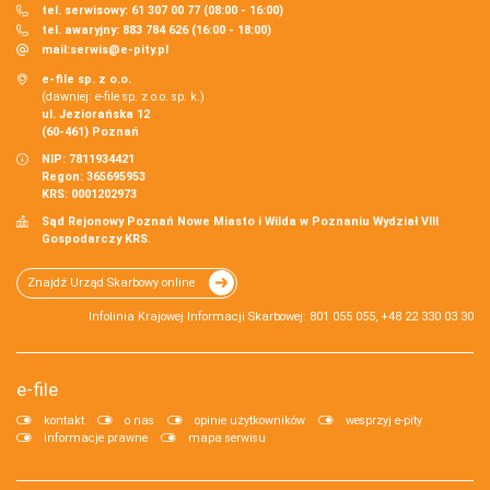
tel. serwisowy: 61 307 00 77 (08:00 - 16:00)
tel. awaryjny: 883 784 626 (16:00 - 18:00)
mail:
serwis@e-pity.pl
e-file sp. z o.o.
(dawniej: e-file sp. z o.o. sp. k.)
ul. Jeziorańska 12
(60-461) Poznań
NIP: 7811934421
Regon: 365695953
KRS: 0001202973
Sąd Rejonowy Poznań Nowe Miasto i Wilda w Poznaniu Wydział VIII
Gospodarczy KRS.
Znajdź Urząd Skarbowy online
Infolinia Krajowej Informacji Skarbowej: 801 055 055, +48 22 330 03 30
e-file
kontakt
o nas
opinie użytkowników
wesprzyj e-pity
informacje prawne
mapa serwisu