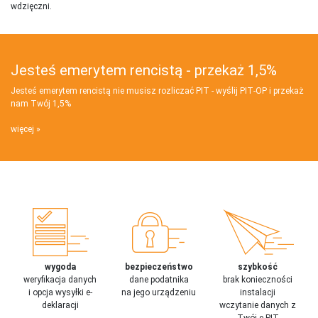
wdzięczni.
Jesteś emerytem rencistą - przekaż 1,5%
Jesteś emerytem rencistą nie musisz rozliczać PIT - wyślij PIT‑OP i przekaż
nam Twój 1,5%
więcej
wygoda
bezpieczeństwo
szybkość
weryfikacja danych
dane podatnika
brak konieczności
i opcja wysyłki e-
na jego urządzeniu
instalacji
deklaracji
wczytanie danych z
Twój e-PIT