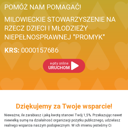
POMÓŻ NAM POMAGAĆ!
MILOWIECKIE STOWARZYSZENIE NA
RZECZ DZIECI I MŁODZIEŻY
NIEPEŁNOSPRAWNEJ "PROMYK"
KRS:
0000157686
e-pity online
URUCHOM
Dziękujemy za Twoje wsparcie!
Nieważne, ile zarabiasz i jaką kwotę stanowi Twój 1,5%. Przekazując nawet
niewielką sumę na działalnosć organizacji pożytku publicznego, udzielasz
realnego wsparcia naszym podopiecznym. W ich imieniu jesteśmy Ci