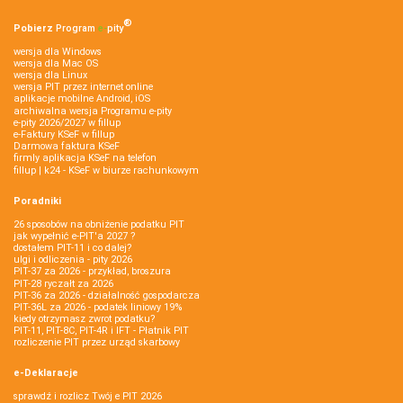
®
Pobierz
Program
e‑
pity
wersja dla Windows
wersja dla Mac OS
wersja dla Linux
wersja PIT przez internet online
aplikacje mobilne Android, iOS
archiwalna wersja Programu e-pity
e-pity 2026/2027 w fillup
e‑Faktury KSeF w fillup
Darmowa faktura KSeF
firmly aplikacja KSeF na telefon
fillup | k24 - KSeF w biurze rachunkowym
Poradniki
26 sposobów na obniżenie podatku PIT
jak wypełnić e-PIT'a 2027 ?
dostałem PIT-11 i co dalej?
ulgi i odliczenia - pity 2026
PIT-37 za 2026 - przykład, broszura
PIT-28 ryczałt za 2026
PIT-36 za 2026 - działalność gospodarcza
PIT-36L za 2026 - podatek liniowy 19%
kiedy otrzymasz zwrot podatku?
PIT-11, PIT-8C, PIT-4R i IFT - Płatnik PIT
rozliczenie PIT przez urząd skarbowy
e-Deklaracje
sprawdź i rozlicz Twój e PIT 2026