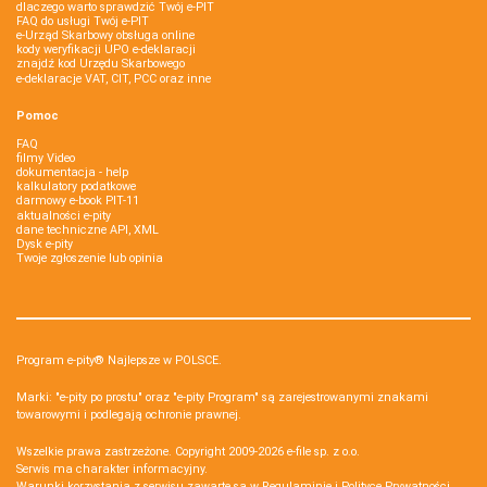
dlaczego warto sprawdzić Twój e-PIT
FAQ do usługi Twój e-PIT
e-Urząd Skarbowy obsługa online
kody weryfikacji UPO e-deklaracji
znajdź kod Urzędu Skarbowego
e-deklaracje VAT, CIT, PCC oraz inne
Pomoc
FAQ
filmy Video
dokumentacja - help
kalkulatory podatkowe
darmowy e-book PIT-11
aktualności e-pity
dane techniczne API, XML
Dysk e-pity
Twoje zgłoszenie lub opinia
Program e-pity® Najlepsze w POLSCE.
Marki: "e-pity po prostu" oraz "e-pity Program" są zarejestrowanymi znakami
towarowymi i podlegają ochronie prawnej.
Wszelkie prawa zastrzeżone. Copyright 2009-2026
e-file sp. z o.o.
Serwis ma charakter informacyjny.
Warunki korzystania z serwisu zawarte są w
Regulaminie
i
Polityce Prywatności
.