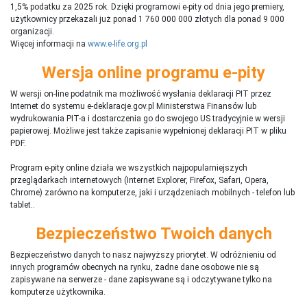
1,5% podatku za 2025 rok. Dzięki programowi e-pity od dnia jego premiery,
użytkownicy przekazali już ponad 1 760 000 000 złotych dla ponad 9 000
organizacji.
Więcej informacji na
www.e-life.org.pl
Wersja online programu e-pity
W wersji on-line podatnik ma możliwość wysłania deklaracji PIT przez
Internet do systemu e-deklaracje.gov.pl Ministerstwa Finansów lub
wydrukowania PIT-a i dostarczenia go do swojego US tradycyjnie w wersji
papierowej. Możliwe jest także zapisanie wypełnionej deklaracji PIT w pliku
PDF.
Program e-pity online działa we wszystkich najpopularniejszych
przeglądarkach internetowych (Internet Explorer, Firefox, Safari, Opera,
Chrome) zarówno na komputerze, jaki i urządzeniach mobilnych - telefon lub
tablet..
Bezpieczeństwo Twoich danych
Bezpieczeństwo danych to nasz najwyższy priorytet. W odróżnieniu od
innych programów obecnych na rynku,
ż
adne dane osobowe nie są
zapisywane na serwerze - dane zapisywane są i odczytywane tylko na
komputerze użytkownika.