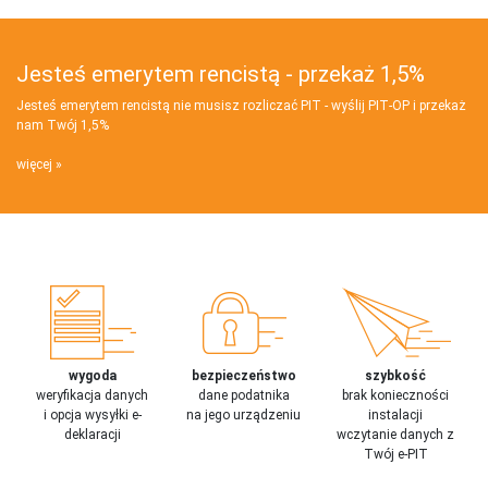
Jesteś emerytem rencistą - przekaż 1,5%
Jesteś emerytem rencistą nie musisz rozliczać PIT - wyślij PIT‑OP i przekaż
nam Twój 1,5%
więcej
wygoda
bezpieczeństwo
szybkość
weryfikacja danych
dane podatnika
brak konieczności
i opcja wysyłki e-
na jego urządzeniu
instalacji
deklaracji
wczytanie danych z
Twój e-PIT