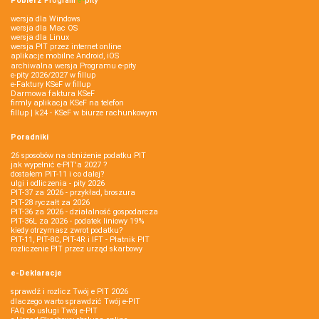
Pobierz
Program
e‑
pity
wersja dla Windows
wersja dla Mac OS
wersja dla Linux
wersja PIT przez internet online
aplikacje mobilne Android, iOS
archiwalna wersja Programu e-pity
e-pity 2026/2027 w fillup
e‑Faktury KSeF w fillup
Darmowa faktura KSeF
firmly aplikacja KSeF na telefon
fillup | k24 - KSeF w biurze rachunkowym
Poradniki
26 sposobów na obniżenie podatku PIT
jak wypełnić e-PIT'a 2027 ?
dostałem PIT-11 i co dalej?
ulgi i odliczenia - pity 2026
PIT-37 za 2026 - przykład, broszura
PIT-28 ryczałt za 2026
PIT-36 za 2026 - działalność gospodarcza
PIT-36L za 2026 - podatek liniowy 19%
kiedy otrzymasz zwrot podatku?
PIT-11, PIT-8C, PIT-4R i IFT - Płatnik PIT
rozliczenie PIT przez urząd skarbowy
e-Deklaracje
sprawdź i rozlicz Twój e PIT 2026
dlaczego warto sprawdzić Twój e-PIT
FAQ do usługi Twój e-PIT