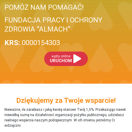
POMÓŻ NAM POMAGAĆ!
FUNDACJA PRACY I OCHRONY
ZDROWIA "ALMACH"
KRS:
0000154303
e-pity online
URUCHOM
Dziękujemy za Twoje wsparcie!
Nieważne, ile zarabiasz i jaką kwotę stanowi Twój 1,5%. Przekazując nawet
niewielką sumę na działalnosć organizacji pożytku publicznego, udzielasz
realnego wsparcia naszym podopiecznym. W ich imieniu jesteśmy Ci
wdzięczni.