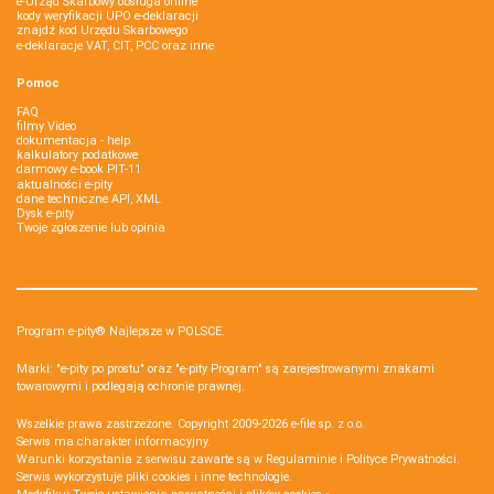
e-Urząd Skarbowy obsługa online
kody weryfikacji UPO e-deklaracji
znajdź kod Urzędu Skarbowego
e-deklaracje VAT, CIT, PCC oraz inne
Pomoc
FAQ
filmy Video
dokumentacja - help
kalkulatory podatkowe
darmowy e-book PIT-11
aktualności e-pity
dane techniczne API, XML
Dysk e-pity
Twoje zgłoszenie lub opinia
Program e-pity® Najlepsze w POLSCE.
Marki: "e-pity po prostu" oraz "e-pity Program" są zarejestrowanymi znakami
towarowymi i podlegają ochronie prawnej.
Wszelkie prawa zastrzeżone. Copyright 2009-2026
e-file sp. z o.o.
Serwis ma charakter informacyjny.
Warunki korzystania z serwisu zawarte są w
Regulaminie
i
Polityce Prywatności
.
Serwis wykorzystuje
pliki cookies i inne technologie
.