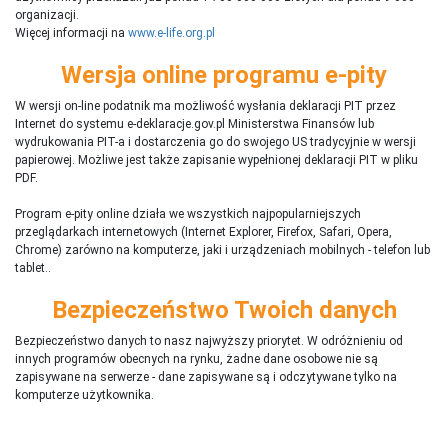
organizacji.
Więcej informacji na
www.e-life.org.pl
Wersja online programu e-pity
W wersji on-line podatnik ma możliwość wysłania deklaracji PIT przez
Internet do systemu e-deklaracje.gov.pl Ministerstwa Finansów lub
wydrukowania PIT-a i dostarczenia go do swojego US tradycyjnie w wersji
papierowej. Możliwe jest także zapisanie wypełnionej deklaracji PIT w pliku
PDF.
Program e-pity online działa we wszystkich najpopularniejszych
przeglądarkach internetowych (Internet Explorer, Firefox, Safari, Opera,
Chrome) zarówno na komputerze, jaki i urządzeniach mobilnych - telefon lub
tablet..
Bezpieczeństwo Twoich danych
Bezpieczeństwo danych to nasz najwyższy priorytet. W odróżnieniu od
innych programów obecnych na rynku,
ż
adne dane osobowe nie są
zapisywane na serwerze - dane zapisywane są i odczytywane tylko na
komputerze użytkownika.