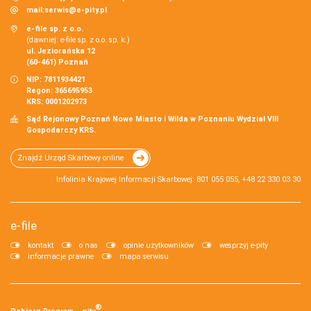
mail:
serwis@e-pity.pl
e-file sp. z o.o.
(dawniej: e-file sp. z o.o. sp. k.)
ul. Jeziorańska 12
(60-461) Poznań
NIP: 7811934421
Regon: 365695953
KRS: 0001202973
Sąd Rejonowy Poznań Nowe Miasto i Wilda w Poznaniu Wydział VIII
Gospodarczy KRS.
Znajdź Urząd Skarbowy online
Infolinia Krajowej Informacji Skarbowej: 801 055 055, +48 22 330 03 30
e-file
kontakt
o nas
opinie użytkowników
wesprzyj e-pity
informacje prawne
mapa serwisu
®