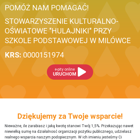
POMÓŻ NAM POMAGAĆ!
STOWARZYSZENIE KULTURALNO-
OŚWIATOWE "HULAJNIKI" PRZY
SZKOLE PODSTAWOWEJ W MILÓWCE
KRS:
0000151974
e-pity online
URUCHOM
Dziękujemy za Twoje wsparcie!
Nieważne, ile zarabiasz i jaką kwotę stanowi Twój 1,5%. Przekazując nawet
niewielką sumę na działalnosć organizacji pożytku publicznego, udzielasz
realnego wsparcia naszym podopiecznym. W ich imieniu jesteśmy Ci