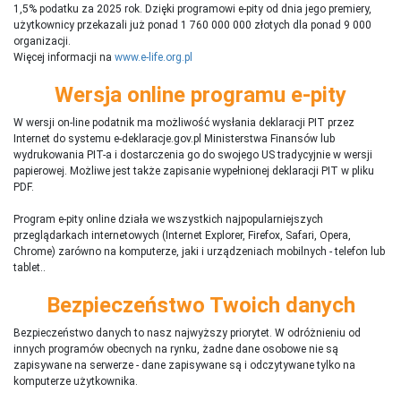
1,5% podatku za 2025 rok. Dzięki programowi e-pity od dnia jego premiery,
użytkownicy przekazali już ponad 1 760 000 000 złotych dla ponad 9 000
organizacji.
Więcej informacji na
www.e-life.org.pl
Wersja online programu e-pity
W wersji on-line podatnik ma możliwość wysłania deklaracji PIT przez
Internet do systemu e-deklaracje.gov.pl Ministerstwa Finansów lub
wydrukowania PIT-a i dostarczenia go do swojego US tradycyjnie w wersji
papierowej. Możliwe jest także zapisanie wypełnionej deklaracji PIT w pliku
PDF.
Program e-pity online działa we wszystkich najpopularniejszych
przeglądarkach internetowych (Internet Explorer, Firefox, Safari, Opera,
Chrome) zarówno na komputerze, jaki i urządzeniach mobilnych - telefon lub
tablet..
Bezpieczeństwo Twoich danych
Bezpieczeństwo danych to nasz najwyższy priorytet. W odróżnieniu od
innych programów obecnych na rynku,
ż
adne dane osobowe nie są
zapisywane na serwerze - dane zapisywane są i odczytywane tylko na
komputerze użytkownika.