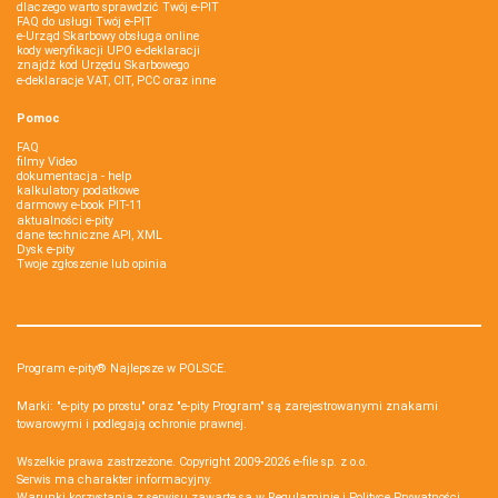
dlaczego warto sprawdzić Twój e-PIT
FAQ do usługi Twój e-PIT
e-Urząd Skarbowy obsługa online
kody weryfikacji UPO e-deklaracji
znajdź kod Urzędu Skarbowego
e-deklaracje VAT, CIT, PCC oraz inne
Pomoc
FAQ
filmy Video
dokumentacja - help
kalkulatory podatkowe
darmowy e-book PIT-11
aktualności e-pity
dane techniczne API, XML
Dysk e-pity
Twoje zgłoszenie lub opinia
Program e-pity® Najlepsze w POLSCE.
Marki: "e-pity po prostu" oraz "e-pity Program" są zarejestrowanymi znakami
towarowymi i podlegają ochronie prawnej.
Wszelkie prawa zastrzeżone. Copyright 2009-2026
e-file sp. z o.o.
Serwis ma charakter informacyjny.
Warunki korzystania z serwisu zawarte są w
Regulaminie
i
Polityce Prywatności
.