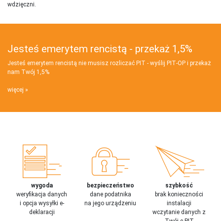
wdzięczni.
Jesteś emerytem rencistą - przekaż 1,5%
Jesteś emerytem rencistą nie musisz rozliczać PIT - wyślij PIT‑OP i przekaż
nam Twój 1,5%
więcej
wygoda
bezpieczeństwo
szybkość
weryfikacja danych
dane podatnika
brak konieczności
i opcja wysyłki e-
na jego urządzeniu
instalacji
deklaracji
wczytanie danych z
Twój e-PIT