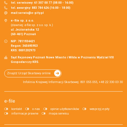
tel. serwisowy: 61 307 00 77 (08:00 - 16:00)
tel. awaryjny: 883 784 626 (16:00 - 18:00)
mail:
serwis@e-pity.pl
e-file sp. z o.o.
(dawniej: e-file sp. z o.o. sp. k.)
ul. Jeziorańska 12
(60-461) Poznań
NIP: 7811934421
Regon: 365695953
KRS: 0001202973
Sąd Rejonowy Poznań Nowe Miasto i Wilda w Poznaniu Wydział VIII
Gospodarczy KRS.
Znajdź Urząd Skarbowy online
Infolinia Krajowej Informacji Skarbowej: 801 055 055, +48 22 330 03 30
e-file
kontakt
o nas
opinie użytkowników
wesprzyj e-pity
informacje prawne
mapa serwisu