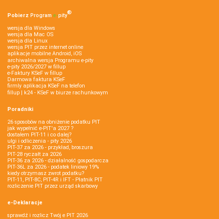
®
Pobierz
Program
e‑
pity
wersja dla Windows
wersja dla Mac OS
wersja dla Linux
wersja PIT przez internet online
aplikacje mobilne Android, iOS
archiwalna wersja Programu e-pity
e-pity 2026/2027 w fillup
e‑Faktury KSeF w fillup
Darmowa faktura KSeF
firmly aplikacja KSeF na telefon
fillup | k24 - KSeF w biurze rachunkowym
Poradniki
26 sposobów na obniżenie podatku PIT
jak wypełnić e-PIT'a 2027 ?
dostałem PIT-11 i co dalej?
ulgi i odliczenia - pity 2026
PIT-37 za 2026 - przykład, broszura
PIT-28 ryczałt za 2026
PIT-36 za 2026 - działalność gospodarcza
PIT-36L za 2026 - podatek liniowy 19%
kiedy otrzymasz zwrot podatku?
PIT-11, PIT-8C, PIT-4R i IFT - Płatnik PIT
rozliczenie PIT przez urząd skarbowy
e-Deklaracje
sprawdź i rozlicz Twój e PIT 2026