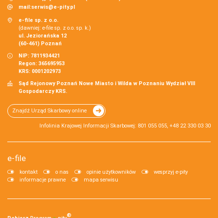
mail:
serwis@e-pity.pl
e-file sp. z o.o.
(dawniej: e-file sp. z o.o. sp. k.)
ul. Jeziorańska 12
(60-461) Poznań
NIP: 7811934421
Regon: 365695953
KRS: 0001202973
Sąd Rejonowy Poznań Nowe Miasto i Wilda w Poznaniu Wydział VIII
Gospodarczy KRS.
Znajdź Urząd Skarbowy online
Infolinia Krajowej Informacji Skarbowej: 801 055 055, +48 22 330 03 30
e-file
kontakt
o nas
opinie użytkowników
wesprzyj e-pity
informacje prawne
mapa serwisu
®