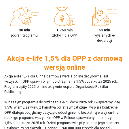
30 mln
1.760 mln
53 mln
pobrań programu
złotych dla OPP
wysłanych e-
deklaracji
Akcja e-life 1,5% dla OPP z darmową
wersją online
Akcja e-life 1,5% dla OPP z darmową wersją online dedykowna jest
wszystkim OPP, uprawnionym do otrzymania 1,5% podatku za 2025 rok.
Program e-pity 2025 on-line aktywnie wspiera Organizacje Pożytku
Publicznego.
W naszym programie do rozliczania e-PITów w 2026 roku wspieramy ideę
1,5%. Wiemy, że wielu z Państwa od lat sympatyzuje i wspiera konkretne
OPP, dlatego podjęliśmy decyzję o udostępnieniu bezpłatnej wersji on-line
naszego programu wszystkim OPP w Polsce, uprawnionym do otrzymania
1,5% podatku za 2025 rok. Dzięki programowi e-pity od dnia jego premiery,
użytkownicy przekazali już ponad 1 760 000 000 złotych dla ponad 9 000