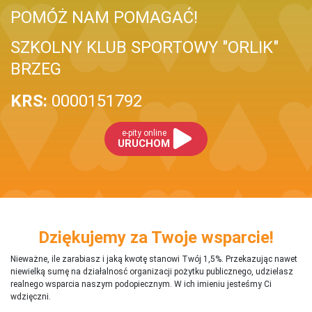
POMÓŻ NAM POMAGAĆ!
SZKOLNY KLUB SPORTOWY "ORLIK"
BRZEG
KRS:
0000151792
e-pity online
URUCHOM
Dziękujemy za Twoje wsparcie!
Nieważne, ile zarabiasz i jaką kwotę stanowi Twój 1,5%. Przekazując nawet
niewielką sumę na działalnosć organizacji pożytku publicznego, udzielasz
realnego wsparcia naszym podopiecznym. W ich imieniu jesteśmy Ci
wdzięczni.