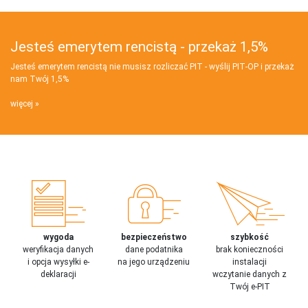
Jesteś emerytem rencistą - przekaż 1,5%
Jesteś emerytem rencistą nie musisz rozliczać PIT - wyślij PIT‑OP i przekaż
nam Twój 1,5%
więcej
wygoda
bezpieczeństwo
szybkość
weryfikacja danych
dane podatnika
brak konieczności
i opcja wysyłki e-
na jego urządzeniu
instalacji
deklaracji
wczytanie danych z
Twój e-PIT