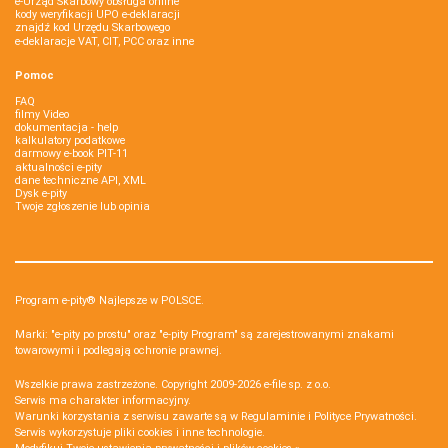
e-Urząd Skarbowy obsługa online
kody weryfikacji UPO e-deklaracji
znajdź kod Urzędu Skarbowego
e-deklaracje VAT, CIT, PCC oraz inne
Pomoc
FAQ
filmy Video
dokumentacja - help
kalkulatory podatkowe
darmowy e-book PIT-11
aktualności e-pity
dane techniczne API, XML
Dysk e-pity
Twoje zgłoszenie lub opinia
Program e-pity® Najlepsze w POLSCE.
Marki: "e-pity po prostu" oraz "e-pity Program" są zarejestrowanymi znakami
towarowymi i podlegają ochronie prawnej.
Wszelkie prawa zastrzeżone. Copyright 2009-2026
e-file sp. z o.o.
Serwis ma charakter informacyjny.
Warunki korzystania z serwisu zawarte są w
Regulaminie
i
Polityce Prywatności
.
Serwis wykorzystuje
pliki cookies i inne technologie
.