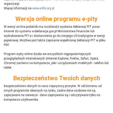
organizacji.
Więcej informacji na
www.e-life.org.pl
Wersja online programu e-pity
W wersji on-line podatnik ma możliwość wysłania deklaracji PIT przez
Internet do systemu e-deklaracje.gov.pl Ministerstwa Finansów lub
wydrukowania PIT-a i dostarczenia go do swojego US tradycyjnie w wersji
papierowej. Możliwe jest także zapisanie wypełnionej deklaracji PIT w pliku
PDF.
Program e-pity online działa we wszystkich najpopularniejszych
przeglądarkach internetowych (Internet Explorer, Firefox, Safari, Opera,
Chrome) zarówno na komputerze, jaki i urządzeniach mobilnych - telefon lub
tablet..
Bezpieczeństwo Twoich danych
Bezpieczeństwo danych to nasz najwyższy priorytet. W odróżnieniu od
innych programów obecnych na rynku,
ż
adne dane osobowe nie są
zapisywane na serwerze - dane zapisywane są i odczytywane tylko na
komputerze użytkownika.