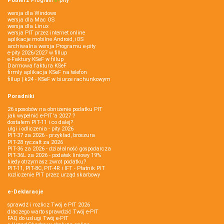
Pobierz
Program
e‑
pity
wersja dla Windows
wersja dla Mac OS
wersja dla Linux
wersja PIT przez internet online
aplikacje mobilne Android, iOS
archiwalna wersja Programu e-pity
e-pity 2026/2027 w fillup
e‑Faktury KSeF w fillup
Darmowa faktura KSeF
firmly aplikacja KSeF na telefon
fillup | k24 - KSeF w biurze rachunkowym
Poradniki
26 sposobów na obniżenie podatku PIT
jak wypełnić e-PIT'a 2027 ?
dostałem PIT-11 i co dalej?
ulgi i odliczenia - pity 2026
PIT-37 za 2026 - przykład, broszura
PIT-28 ryczałt za 2026
PIT-36 za 2026 - działalność gospodarcza
PIT-36L za 2026 - podatek liniowy 19%
kiedy otrzymasz zwrot podatku?
PIT-11, PIT-8C, PIT-4R i IFT - Płatnik PIT
rozliczenie PIT przez urząd skarbowy
e-Deklaracje
sprawdź i rozlicz Twój e PIT 2026
dlaczego warto sprawdzić Twój e-PIT
FAQ do usługi Twój e-PIT