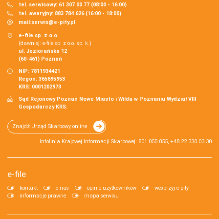
tel. serwisowy: 61 307 00 77 (08:00 - 16:00)
tel. awaryjny: 883 784 626 (16:00 - 18:00)
mail:
serwis@e-pity.pl
e-file sp. z o.o.
(dawniej: e-file sp. z o.o. sp. k.)
ul. Jeziorańska 12
(60-461) Poznań
NIP: 7811934421
Regon: 365695953
KRS: 0001202973
Sąd Rejonowy Poznań Nowe Miasto i Wilda w Poznaniu Wydział VIII
Gospodarczy KRS.
Znajdź Urząd Skarbowy online
Infolinia Krajowej Informacji Skarbowej: 801 055 055, +48 22 330 03 30
e-file
kontakt
o nas
opinie użytkowników
wesprzyj e-pity
informacje prawne
mapa serwisu