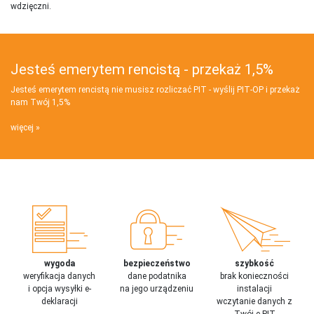
wdzięczni.
Jesteś emerytem rencistą - przekaż 1,5%
Jesteś emerytem rencistą nie musisz rozliczać PIT - wyślij PIT‑OP i przekaż
nam Twój 1,5%
więcej
wygoda
bezpieczeństwo
szybkość
weryfikacja danych
dane podatnika
brak konieczności
i opcja wysyłki e-
na jego urządzeniu
instalacji
deklaracji
wczytanie danych z
Twój e-PIT