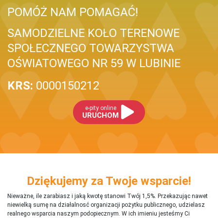
POMÓŻ NAM POMAGAĆ!
SAMODZIELNE KOŁO TERENOWE
SPOŁECZNEGO TOWARZYSTWA
OŚWIATOWEGO NR 59 W LUBINIE
KRS:
0000150212
e-pity online
URUCHOM
Dziękujemy za Twoje wsparcie!
Nieważne, ile zarabiasz i jaką kwotę stanowi Twój 1,5%. Przekazując nawet
niewielką sumę na działalnosć organizacji pożytku publicznego, udzielasz
realnego wsparcia naszym podopiecznym. W ich imieniu jesteśmy Ci