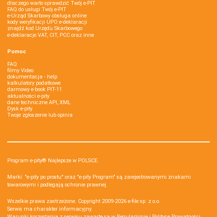
dlaczego warto sprawdzić Twój e-PIT
FAQ do usługi Twój e-PIT
e-Urząd Skarbowy obsługa online
kody weryfikacji UPO e-deklaracji
znajdź kod Urzędu Skarbowego
e-deklaracje VAT, CIT, PCC oraz inne
Pomoc
FAQ
filmy Video
dokumentacja - help
kalkulatory podatkowe
darmowy e-book PIT-11
aktualności e-pity
dane techniczne API, XML
Dysk e-pity
Twoje zgłoszenie lub opinia
Program e-pity® Najlepsze w POLSCE.
Marki: "e-pity po prostu" oraz "e-pity Program" są zarejestrowanymi znakami
towarowymi i podlegają ochronie prawnej.
Wszelkie prawa zastrzeżone. Copyright 2009-2026
e-file sp. z o.o.
Serwis ma charakter informacyjny.
Warunki korzystania z serwisu zawarte są w
Regulaminie
i
Polityce Prywatności
.