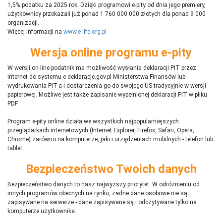
1,5% podatku za 2025 rok. Dzięki programowi e-pity od dnia jego premiery,
użytkownicy przekazali już ponad 1 760 000 000 złotych dla ponad 9 000
organizacji.
Więcej informacji na
www.e-life.org.pl
Wersja online programu e-pity
W wersji on-line podatnik ma możliwość wysłania deklaracji PIT przez
Internet do systemu e-deklaracje.gov.pl Ministerstwa Finansów lub
wydrukowania PIT-a i dostarczenia go do swojego US tradycyjnie w wersji
papierowej. Możliwe jest także zapisanie wypełnionej deklaracji PIT w pliku
PDF.
Program e-pity online działa we wszystkich najpopularniejszych
przeglądarkach internetowych (Internet Explorer, Firefox, Safari, Opera,
Chrome) zarówno na komputerze, jaki i urządzeniach mobilnych - telefon lub
tablet..
Bezpieczeństwo Twoich danych
Bezpieczeństwo danych to nasz najwyższy priorytet. W odróżnieniu od
innych programów obecnych na rynku,
ż
adne dane osobowe nie są
zapisywane na serwerze - dane zapisywane są i odczytywane tylko na
komputerze użytkownika.