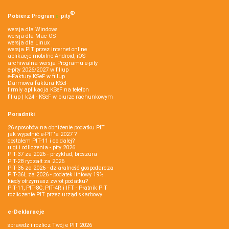
®
Pobierz
Program
e‑
pity
wersja dla Windows
wersja dla Mac OS
wersja dla Linux
wersja PIT przez internet online
aplikacje mobilne Android, iOS
archiwalna wersja Programu e-pity
e-pity 2026/2027 w fillup
e‑Faktury KSeF w fillup
Darmowa faktura KSeF
firmly aplikacja KSeF na telefon
fillup | k24 - KSeF w biurze rachunkowym
Poradniki
26 sposobów na obniżenie podatku PIT
jak wypełnić e-PIT'a 2027 ?
dostałem PIT-11 i co dalej?
ulgi i odliczenia - pity 2026
PIT-37 za 2026 - przykład, broszura
PIT-28 ryczałt za 2026
PIT-36 za 2026 - działalność gospodarcza
PIT-36L za 2026 - podatek liniowy 19%
kiedy otrzymasz zwrot podatku?
PIT-11, PIT-8C, PIT-4R i IFT - Płatnik PIT
rozliczenie PIT przez urząd skarbowy
e-Deklaracje
sprawdź i rozlicz Twój e PIT 2026