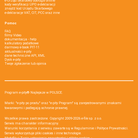
e-Urząd Skarbowy obsługa online
kody weryfikacji UPO e-deklaracji
znajdź kod Urzędu Skarbowego
e-deklaracje VAT, CIT, PCC oraz inne
Pomoc
FAQ
filmy Video
dokumentacja - help
kalkulatory podatkowe
darmowy e-book PIT-11
aktualności e-pity
dane techniczne API, XML
Dysk e-pity
Twoje zgłoszenie lub opinia
Program e-pity® Najlepsze w POLSCE.
Marki: "e-pity po prostu" oraz "e-pity Program" są zarejestrowanymi znakami
towarowymi i podlegają ochronie prawnej.
Wszelkie prawa zastrzeżone. Copyright 2009-2026
e-file sp. z o.o.
Serwis ma charakter informacyjny.
Warunki korzystania z serwisu zawarte są w
Regulaminie
i
Polityce Prywatności
.
Serwis wykorzystuje
pliki cookies i inne technologie
.