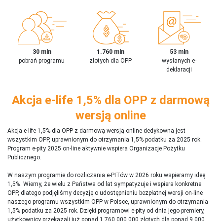
30 mln
1.760 mln
53 mln
pobrań programu
złotych dla OPP
wysłanych e-
deklaracji
Akcja e-life 1,5% dla OPP z darmową
wersją online
Akcja e-life 1,5% dla OPP z darmową wersją online dedykowna jest
wszystkim OPP, uprawnionym do otrzymania 1,5% podatku za 2025 rok.
Program e-pity 2025 on-line aktywnie wspiera Organizacje Pożytku
Publicznego.
W naszym programie do rozliczania e-PITów w 2026 roku wspieramy ideę
1,5%. Wiemy, że wielu z Państwa od lat sympatyzuje i wspiera konkretne
OPP, dlatego podjęliśmy decyzję o udostępnieniu bezpłatnej wersji on-line
naszego programu wszystkim OPP w Polsce, uprawnionym do otrzymania
1,5% podatku za 2025 rok. Dzięki programowi e-pity od dnia jego premiery,
użytkownicy przekazali już ponad 1 760 000 000 złotych dla ponad 9 000