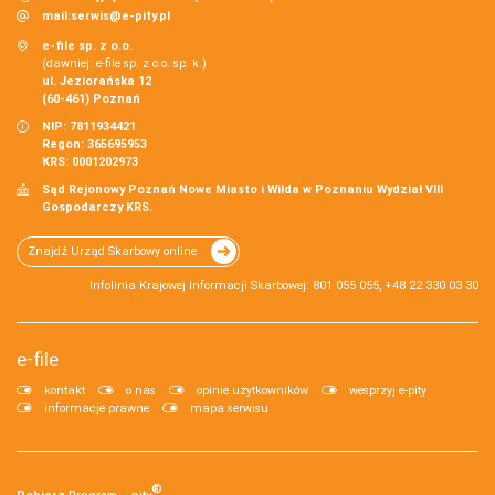
mail:
serwis@e-pity.pl
e-file sp. z o.o.
(dawniej: e-file sp. z o.o. sp. k.)
ul. Jeziorańska 12
(60-461) Poznań
NIP: 7811934421
Regon: 365695953
KRS: 0001202973
Sąd Rejonowy Poznań Nowe Miasto i Wilda w Poznaniu Wydział VIII
Gospodarczy KRS.
Znajdź Urząd Skarbowy online
Infolinia Krajowej Informacji Skarbowej: 801 055 055, +48 22 330 03 30
e-file
kontakt
o nas
opinie użytkowników
wesprzyj e-pity
informacje prawne
mapa serwisu
®