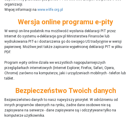
organizacji.
Więcej informacji na
www.e-life.org.pl
Wersja online programu e-pity
W wersji on-line podatnik ma możliwość wysłania deklaracji PIT przez
Internet do systemu e-deklaracje.gov.pl Ministerstwa Finansów lub
wydrukowania PIT-a i dostarczenia go do swojego US tradycyjnie w wersji
papierowej. Możliwe jest także zapisanie wypełnionej deklaracji PIT w pliku
PDF.
Program e-pity online działa we wszystkich najpopularniejszych
przeglądarkach internetowych (Internet Explorer, Firefox, Safari, Opera,
Chrome) zarówno na komputerze, jaki i urządzeniach mobilnych - telefon lub
tablet..
Bezpieczeństwo Twoich danych
Bezpieczeństwo danych to nasz najwyższy priorytet. W odróżnieniu od
innych programów obecnych na rynku,
ż
adne dane osobowe nie są
zapisywane na serwerze - dane zapisywane są i odczytywane tylko na
komputerze użytkownika.