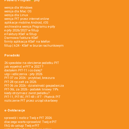
Pobierz
Program
e‑
pity
wersja dla Windows
wersja dla Mac OS
wersja dla Linux
wersja PIT przez internet online
aplikacje mobilne Android, iOS
archiwalna wersja Programu e-pity
e-pity 2026/2027 w fillup
e‑Faktury KSeF w fillup
Darmowa faktura KSeF
firmly aplikacja KSeF na telefon
fillup | k24 - KSeF w biurze rachunkowym
Poradniki
26 sposobów na obniżenie podatku PIT
jak wypełnić e-PIT'a 2027 ?
dostałem PIT-11 i co dalej?
ulgi i odliczenia - pity 2026
PIT-37 za 2026 - przykład, broszura
PIT-28 ryczałt za 2026
PIT-36 za 2026 - działalność gospodarcza
PIT-36L za 2026 - podatek liniowy 19%
kiedy otrzymasz zwrot podatku?
PIT-11, PIT-8C, PIT-4R i IFT - Płatnik PIT
rozliczenie PIT przez urząd skarbowy
e-Deklaracje
sprawdź i rozlicz Twój e PIT 2026
dlaczego warto sprawdzić Twój e-PIT
FAQ do usługi Twój e-PIT