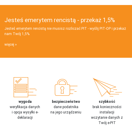
Jesteś emerytem rencistą - przekaż 1,5%
Jesteś emerytem rencistą nie musisz rozliczać PIT - wyślij PIT‑OP i przekaż
nam Twój 1,5%
więcej
wygoda
bezpieczeństwo
szybkość
weryfikacja danych
dane podatnika
brak konieczności
i opcja wysyłki e-
na jego urządzeniu
instalacji
deklaracji
wczytanie danych z
Twój e-PIT