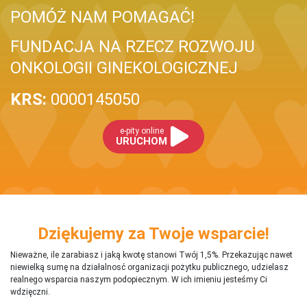
POMÓŻ NAM POMAGAĆ!
FUNDACJA NA RZECZ ROZWOJU
ONKOLOGII GINEKOLOGICZNEJ
KRS:
0000145050
e-pity online
URUCHOM
Dziękujemy za Twoje wsparcie!
Nieważne, ile zarabiasz i jaką kwotę stanowi Twój 1,5%. Przekazując nawet
niewielką sumę na działalnosć organizacji pożytku publicznego, udzielasz
realnego wsparcia naszym podopiecznym. W ich imieniu jesteśmy Ci
wdzięczni.