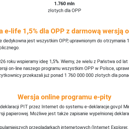
1.760 mln
złotych dla OPP
a e-life 1,5% dla OPP z darmową wersją o
ine dedykowna jest wszystkim OPP, uprawnionym do otrzymania 1
blicznego.
26 roku wspieramy ideę 1,5%. Wiemy, że wielu z Państwa od lat
wersji on-line naszego programu wszystkim OPP w Polsce, upraw
żytkownicy przekazali już ponad 1 760 000 000 złotych dla ponad
Wersja online programu e-pity
deklaracji PIT przez Internet do systemu e-deklaracje.gov.pl M
ji papierowej. Możliwe jest także zapisanie wypełnionej deklarac
pularniejszych przeglądarkach internetowych (Internet Explorer, 