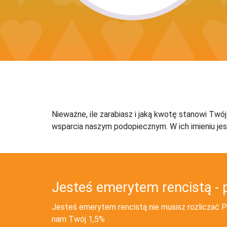
Nieważne, ile zarabiasz i jaką kwotę stanowi Twó
wsparcia naszym podopiecznym. W ich imieniu jes
Jesteś emerytem rencistą - 
Jesteś emerytem rencistą nie musisz rozliczać PI
nam Twój 1,5%