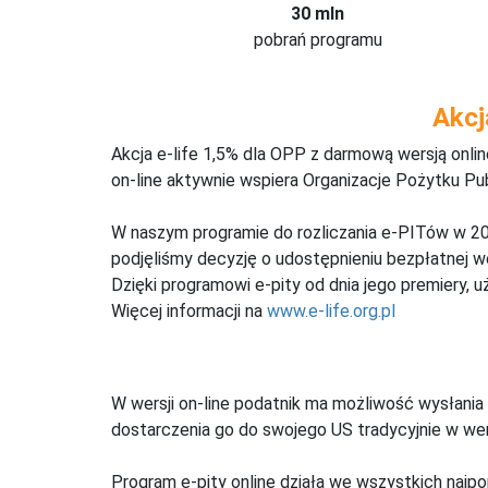
30 mln
pobrań programu
Akcj
Akcja e-life 1,5% dla OPP z darmową wersją onl
on-line aktywnie wspiera Organizacje Pożytku Pu
W naszym programie do rozliczania e-PITów w 20
podjęliśmy decyzję o udostępnieniu bezpłatnej 
Dzięki programowi e-pity od dnia jego premiery, u
Więcej informacji na
www.e-life.org.pl
W wersji on-line podatnik ma możliwość wysłania 
dostarczenia go do swojego US tradycyjnie w wers
Program e-pity online działa we wszystkich najpo