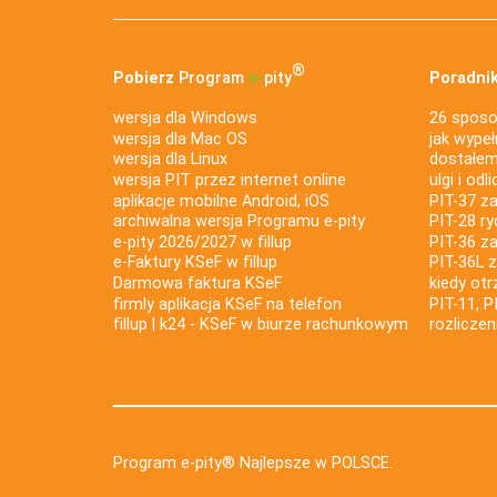
®
Pobierz
Program
e‑
pity
Poradnik
wersja dla Windows
26 sposo
wersja dla Mac OS
jak wypeł
wersja dla Linux
dostałem 
wersja PIT przez internet online
ulgi i odl
aplikacje mobilne Android, iOS
PIT-37 za
archiwalna wersja Programu e-pity
PIT-28 ry
e-pity 2026/2027 w fillup
PIT-36 z
e‑Faktury KSeF w fillup
PIT-36L 
Darmowa faktura KSeF
kiedy ot
firmly aplikacja KSeF na telefon
PIT-11, P
fillup | k24 - KSeF w biurze rachunkowym
rozlicze
Program e-pity® Najlepsze w POLSCE.