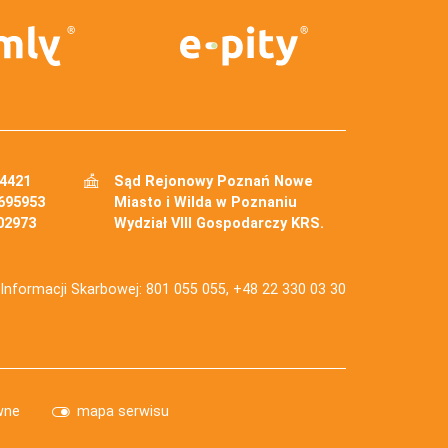
34421
Sąd Rejonowy Poznań Nowe
695953
Miasto i Wilda w Poznaniu
02973
Wydział VIII Gospodarczy KRS.
j Informacji Skarbowej: 801 055 055, +48 22 330 03 30
wne
mapa serwisu