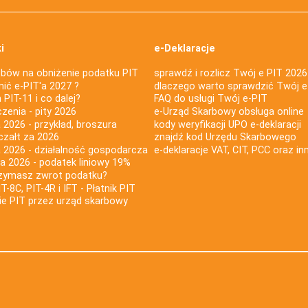
i
e-Deklaracje
bów na obniżenie podatku PIT
sprawdź i rozlicz Twój e PIT 2026
nić e-PIT'a 2027 ?
dlaczego warto sprawdzić Twój e
PIT-11 i co dalej?
FAQ do usługi Twój e-PIT
iczenia - pity 2026
e-Urząd Skarbowy obsługa online
 2026 - przykład, broszura
kody weryfikacji UPO e-deklaracji
czałt za 2026
znajdź kod Urzędu Skarbowego
a 2026 - działalność gospodarcza
e-deklaracje VAT, CIT, PCC oraz in
za 2026 - podatek liniowy 19%
rzymasz zwrot podatku?
IT-8C, PIT-4R i IFT - Płatnik PIT
nie PIT przez urząd skarbowy