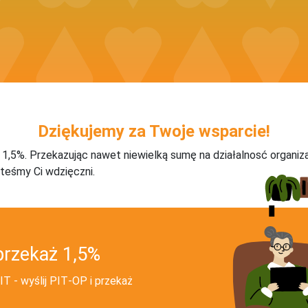
Dziękujemy za Twoje wsparcie!
j 1,5%. Przekazując nawet niewielką sumę na działalnosć organiz
teśmy Ci wdzięczni.
przekaż 1,5%
T - wyślij PIT‑OP i przekaż