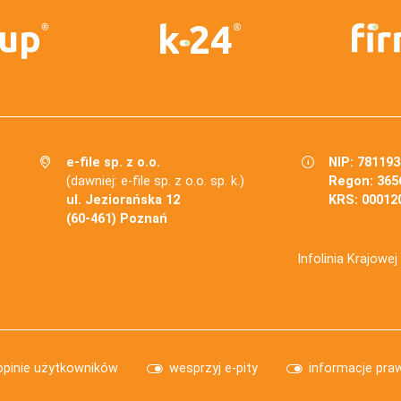
e-file sp. z o.o.
NIP: 78119
(dawniej: e-file sp. z o.o. sp. k.)
Regon: 365
ul. Jeziorańska 12
KRS: 00012
(60-461) Poznań
Infolinia Krajowe
opinie użytkowników
wesprzyj e-pity
informacje pra