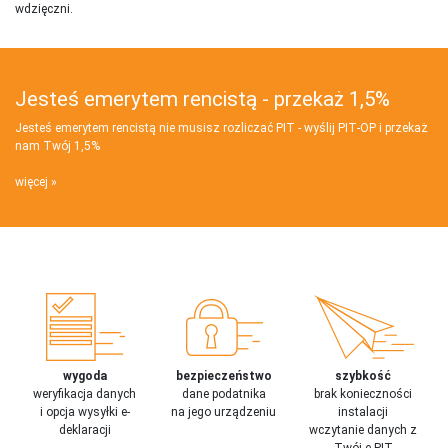
wdzięczni.
Jesteś emerytem rencistą - przekaż 1,5%
Jesteś emerytem rencistą nie musisz rozliczać PIT - wyślij PIT‑OP i przekaż
nam Twój 1,5%
więcej
wygoda
bezpieczeństwo
szybkość
weryfikacja danych
dane podatnika
brak konieczności
i opcja wysyłki e-
na jego urządzeniu
instalacji
deklaracji
wczytanie danych z
Twój e-PIT