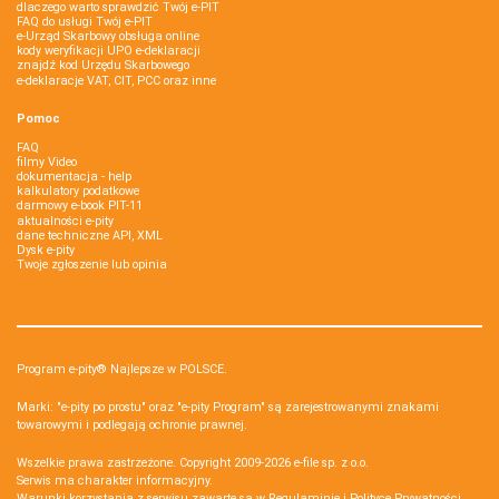
dlaczego warto sprawdzić Twój e-PIT
FAQ do usługi Twój e-PIT
e-Urząd Skarbowy obsługa online
kody weryfikacji UPO e-deklaracji
znajdź kod Urzędu Skarbowego
e-deklaracje VAT, CIT, PCC oraz inne
Pomoc
FAQ
filmy Video
dokumentacja - help
kalkulatory podatkowe
darmowy e-book PIT-11
aktualności e-pity
dane techniczne API, XML
Dysk e-pity
Twoje zgłoszenie lub opinia
Program e-pity® Najlepsze w POLSCE.
Marki: "e-pity po prostu" oraz "e-pity Program" są zarejestrowanymi znakami
towarowymi i podlegają ochronie prawnej.
Wszelkie prawa zastrzeżone. Copyright 2009-2026
e-file sp. z o.o.
Serwis ma charakter informacyjny.
Warunki korzystania z serwisu zawarte są w
Regulaminie
i
Polityce Prywatności
.