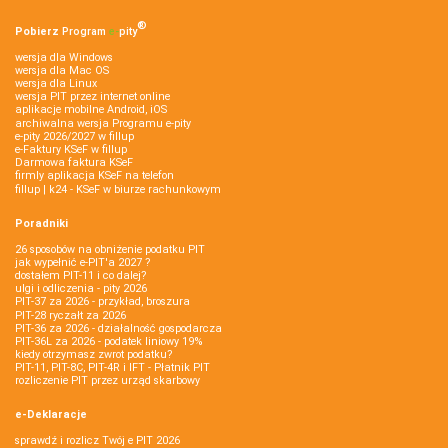
®
Pobierz
Program
e‑
pity
wersja dla Windows
wersja dla Mac OS
wersja dla Linux
wersja PIT przez internet online
aplikacje mobilne Android, iOS
archiwalna wersja Programu e-pity
e-pity 2026/2027 w fillup
e‑Faktury KSeF w fillup
Darmowa faktura KSeF
firmly aplikacja KSeF na telefon
fillup | k24 - KSeF w biurze rachunkowym
Poradniki
26 sposobów na obniżenie podatku PIT
jak wypełnić e-PIT'a 2027 ?
dostałem PIT-11 i co dalej?
ulgi i odliczenia - pity 2026
PIT-37 za 2026 - przykład, broszura
PIT-28 ryczałt za 2026
PIT-36 za 2026 - działalność gospodarcza
PIT-36L za 2026 - podatek liniowy 19%
kiedy otrzymasz zwrot podatku?
PIT-11, PIT-8C, PIT-4R i IFT - Płatnik PIT
rozliczenie PIT przez urząd skarbowy
e-Deklaracje
sprawdź i rozlicz Twój e PIT 2026