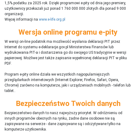
1,5% podatku za 2025 rok. Dzięki programowi e-pity od dnia jego premiery,
użytkownicy przekazali już ponad 1 760 000 000 złotych dla ponad 9 000
organizacji.
Więcej informacji na
www.e-life.org.pl
Wersja online programu e-pity
W wersji on-line podatnik ma możliwość wysłania deklaracji PIT przez
Internet do systemu e-deklaracje.gov.pl Ministerstwa Finansów lub
wydrukowania PIT-a i dostarczenia go do swojego US tradycyjnie w wersji
papierowej. Możliwe jest także zapisanie wypełnionej deklaracji PIT w pliku
PDF.
Program e-pity online działa we wszystkich najpopularniejszych
przeglądarkach internetowych (Internet Explorer, Firefox, Safari, Opera,
Chrome) zarówno na komputerze, jaki i urządzeniach mobilnych - telefon lub
tablet..
Bezpieczeństwo Twoich danych
Bezpieczeństwo danych to nasz najwyższy priorytet. W odróżnieniu od
innych programów obecnych na rynku,
ż
adne dane osobowe nie są
zapisywane na serwerze - dane zapisywane są i odczytywane tylko na
komputerze użytkownika.