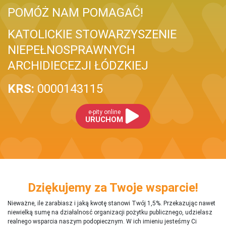
POMÓŻ NAM POMAGAĆ!
KATOLICKIE STOWARZYSZENIE
NIEPEŁNOSPRAWNYCH
ARCHIDIECEZJI ŁÓDZKIEJ
KRS:
0000143115
e-pity online
URUCHOM
Dziękujemy za Twoje wsparcie!
Nieważne, ile zarabiasz i jaką kwotę stanowi Twój 1,5%. Przekazując nawet
niewielką sumę na działalnosć organizacji pożytku publicznego, udzielasz
realnego wsparcia naszym podopiecznym. W ich imieniu jesteśmy Ci