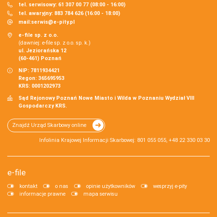
tel. serwisowy: 61 307 00 77 (08:00 - 16:00)
tel. awaryjny: 883 784 626 (16:00 - 18:00)
mail:
serwis@e-pity.pl
e-file sp. z o.o.
(dawniej: e-file sp. z o.o. sp. k.)
ul. Jeziorańska 12
(60-461) Poznań
NIP: 7811934421
Regon: 365695953
KRS: 0001202973
Sąd Rejonowy Poznań Nowe Miasto i Wilda w Poznaniu Wydział VIII
Gospodarczy KRS.
Znajdź Urząd Skarbowy online
Infolinia Krajowej Informacji Skarbowej: 801 055 055, +48 22 330 03 30
e-file
kontakt
o nas
opinie użytkowników
wesprzyj e-pity
informacje prawne
mapa serwisu