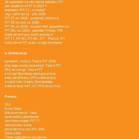
26 sposobów na obniżenie podatku PIT
jak wypełnić e-PIT'a 2027 ?
dostałem PIT-11 i co dalej?
ulgi i odliczenia - pity 2026
PIT-37 za 2026 - przykład, broszura
PIT-28 ryczałt za 2026
PIT-36 za 2026 - działalność gospodarcza
PIT-36L za 2026 - podatek liniowy 19%
kiedy otrzymasz zwrot podatku?
PIT-11, PIT-8C, PIT-4R i IFT - Płatnik PIT
rozliczenie PIT przez urząd skarbowy
e-Deklaracje
sprawdź i rozlicz Twój e PIT 2026
dlaczego warto sprawdzić Twój e-PIT
FAQ do usługi Twój e-PIT
e-Urząd Skarbowy obsługa online
kody weryfikacji UPO e-deklaracji
znajdź kod Urzędu Skarbowego
e-deklaracje VAT, CIT, PCC oraz inne
Pomoc
FAQ
filmy Video
dokumentacja - help
kalkulatory podatkowe
darmowy e-book PIT-11
aktualności e-pity
dane techniczne API, XML
Dysk e-pity
Twoje zgłoszenie lub opinia