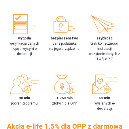
wygoda
bezpieczeństwo
szybkość
weryfikacja danych
dane podatnika
brak konieczności
i opcja wysyłki e-
na jego urządzeniu
instalacji
deklaracji
wczytanie danych z
Twój e-PIT
30 mln
1.760 mln
53 mln
pobrań programu
złotych dla OPP
wysłanych e-
deklaracji
Akcja e-life 1,5% dla OPP z darmową