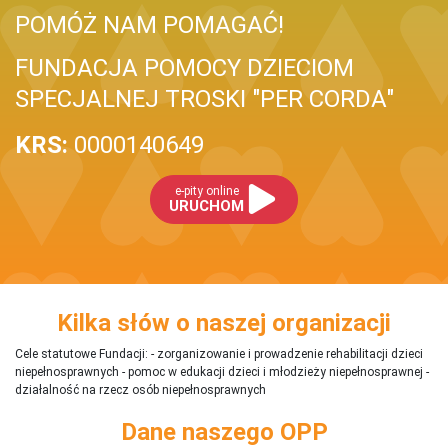
POMÓŻ NAM POMAGAĆ!
FUNDACJA POMOCY DZIECIOM
SPECJALNEJ TROSKI "PER CORDA"
KRS:
0000140649
e-pity online
URUCHOM
Kilka słów o naszej organizacji
Cele statutowe Fundacji: - zorganizowanie i prowadzenie rehabilitacji dzieci
niepełnosprawnych - pomoc w edukacji dzieci i młodzieży niepełnosprawnej -
działalność na rzecz osób niepełnosprawnych
Dane naszego OPP