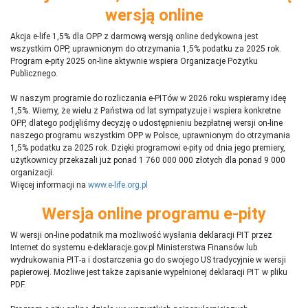
wersją online
Akcja e-life 1,5% dla OPP z darmową wersją online dedykowna jest
wszystkim OPP, uprawnionym do otrzymania 1,5% podatku za 2025 rok.
Program e-pity 2025 on-line aktywnie wspiera Organizacje Pożytku
Publicznego.
W naszym programie do rozliczania e-PITów w 2026 roku wspieramy ideę
1,5%. Wiemy, że wielu z Państwa od lat sympatyzuje i wspiera konkretne
OPP, dlatego podjęliśmy decyzję o udostępnieniu bezpłatnej wersji on-line
naszego programu wszystkim OPP w Polsce, uprawnionym do otrzymania
1,5% podatku za 2025 rok. Dzięki programowi e-pity od dnia jego premiery,
użytkownicy przekazali już ponad 1 760 000 000 złotych dla ponad 9 000
organizacji.
Więcej informacji na
www.e-life.org.pl
Wersja online programu e-pity
W wersji on-line podatnik ma możliwość wysłania deklaracji PIT przez
Internet do systemu e-deklaracje.gov.pl Ministerstwa Finansów lub
wydrukowania PIT-a i dostarczenia go do swojego US tradycyjnie w wersji
papierowej. Możliwe jest także zapisanie wypełnionej deklaracji PIT w pliku
PDF.