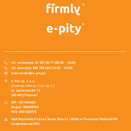
tel. serwisowy: 61 307 00 77 (08:00 - 16:00)
tel. awaryjny: 883 784 626 (16:00 - 18:00)
mail:
serwis@e-pity.pl
e-file sp. z o.o.
(dawniej: e-file sp. z o.o. sp. k.)
ul. Jeziorańska 12
(60-461) Poznań
NIP: 7811934421
Regon: 365695953
KRS: 0001202973
Sąd Rejonowy Poznań Nowe Miasto i Wilda w Poznaniu Wydział VIII
Gospodarczy KRS.