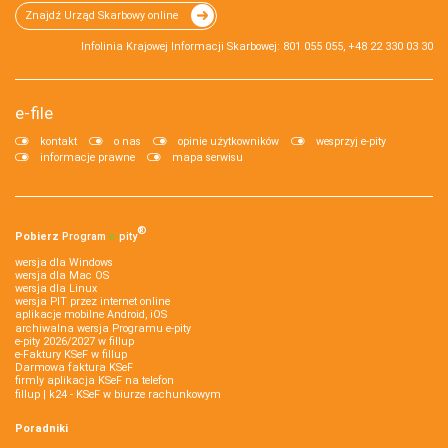
Znajdź Urząd Skarbowy online
Infolinia Krajowej Informacji Skarbowej: 801 055 055, +48 22 330 03 30
e-file
kontakt
o nas
opinie użytkowników
wesprzyj e-pity
informacje prawne
mapa serwisu
®
Pobierz
Program
e‑
pity
wersja dla Windows
wersja dla Mac OS
wersja dla Linux
wersja PIT przez internet online
aplikacje mobilne Android, iOS
archiwalna wersja Programu e-pity
e-pity 2026/2027 w fillup
e‑Faktury KSeF w fillup
Darmowa faktura KSeF
firmly aplikacja KSeF na telefon
fillup | k24 - KSeF w biurze rachunkowym
Poradniki