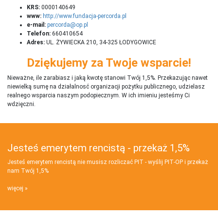
KRS:
0000140649
www:
http://www.fundacja-percorda.pl
e-mail:
percorda@op.pl
Telefon:
660410654
Adres:
UL. ŻYWIECKA 210, 34-325 ŁODYGOWICE
Dziękujemy za Twoje wsparcie!
Nieważne, ile zarabiasz i jaką kwotę stanowi Twój 1,5%. Przekazując nawet
niewielką sumę na działalnosć organizacji pożytku publicznego, udzielasz
realnego wsparcia naszym podopiecznym. W ich imieniu jesteśmy Ci
wdzięczni.
Jesteś emerytem rencistą - przekaż 1,5%
Jesteś emerytem rencistą nie musisz rozliczać PIT - wyślij PIT‑OP i przekaż
nam Twój 1,5%
więcej