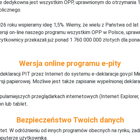
ine dedykowna jest wszystkim OPP, uprawnionym do otrzymania 1
blicznego.
26 roku wspieramy ideę 1,5%. Wiemy, że wielu z Państwa od lat
wersji on-line naszego programu wszystkim OPP w Polsce, upraw
żytkownicy przekazali już ponad 1 760 000 000 złotych dla ponad
Wersja online programu e-pity
deklaracji PIT przez Internet do systemu e-deklaracje.gov.pl M
ji papierowej. Możliwe jest także zapisanie wypełnionej deklarac
pularniejszych przeglądarkach internetowych (Internet Explorer, 
n lub tablet..
Bezpieczeństwo Twoich danych
tet. W odróżnieniu od innych programów obecnych na rynku,
ż
ad
mputerze użytkownika.