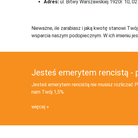
Adres:
ul. Bitwy Warszawskiej 1920r. 10,
Nieważne, ile zarabiasz i jaką kwotę stanowi Twó
wsparcia naszym podopiecznym. W ich imieniu jes
Jesteś emerytem rencistą - 
Jesteś emerytem rencistą nie musisz rozliczać PI
nam Twój 1,5%
więcej