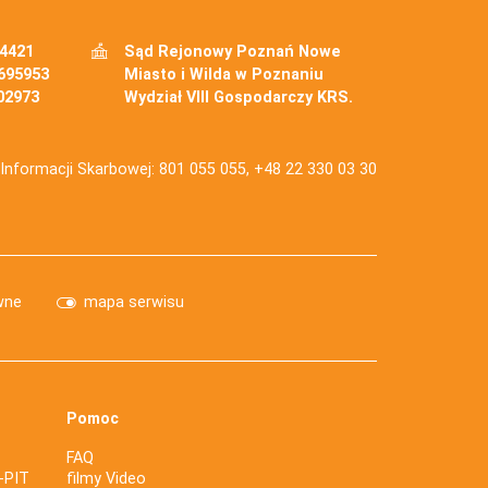
34421
Sąd Rejonowy Poznań Nowe
695953
Miasto i Wilda w Poznaniu
02973
Wydział VIII Gospodarczy KRS.
j Informacji Skarbowej: 801 055 055, +48 22 330 03 30
wne
mapa serwisu
Pomoc
FAQ
-PIT
filmy Video