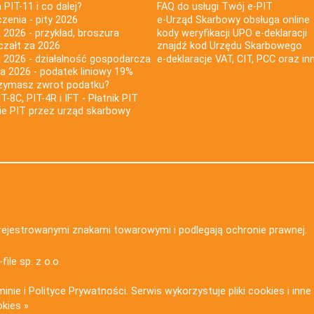
PIT-11 i co dalej?
FAQ do usługi Twój e-PIT
iczenia - pity 2026
e-Urząd Skarbowy obsługa online
 2026 - przykład, broszura
kody weryfikacji UPO e-deklaracji
czałt za 2026
znajdź kod Urzędu Skarbowego
a 2026 - działalność gospodarcza
e-deklaracje VAT, CIT, PCC oraz in
za 2026 - podatek liniowy 19%
rzymasz zwrot podatku?
IT-8C, PIT-4R i IFT - Płatnik PIT
nie PIT przez urząd skarbowy
zarejestrowanymi znakami towarowymi i podlegają ochronie prawnej.
-file sp. z o.o.
minie
i
Polityce Prywatności
. Serwis wykorzystuje
pliki cookies i inn
okies »