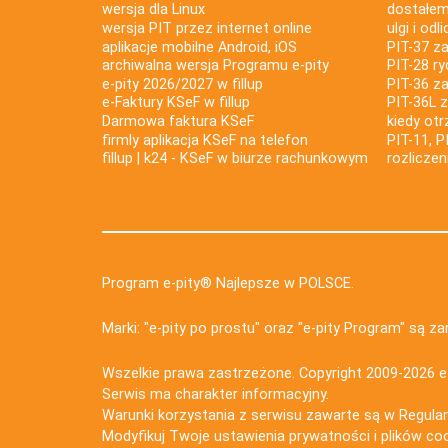
wersja dla Linux
dostałem 
wersja PIT przez internet online
ulgi i odl
aplikacje mobilne Android, iOS
PIT-37 za
archiwalna wersja Programu e-pity
PIT-28 ry
e-pity 2026/2027 w fillup
PIT-36 z
e‑Faktury KSeF w fillup
PIT-36L 
Darmowa faktura KSeF
kiedy ot
firmly aplikacja KSeF na telefon
PIT-11, P
fillup | k24 - KSeF w biurze rachunkowym
rozlicze
Program e-pity® Najlepsze w POLSCE.
Marki: "e-pity po prostu" oraz "e-pity Program" są 
Wszelkie prawa zastrzeżone. Copyright 2009-2026
e
Serwis ma charakter informacyjny.
Warunki korzystania z serwisu zawarte są w
Regula
Modyfikuj Twoje ustawienia prywatności i plików co