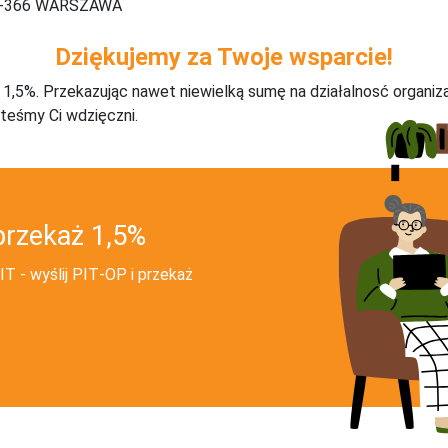
 02-366 WARSZAWA
Dziękujemy za Twoje wsparcie!
j 1,5%. Przekazując nawet niewielką sumę na działalnosć organiz
teśmy Ci wdzięczni.
przekaż 1,5%
T - wyślij PIT‑OP i przekaż