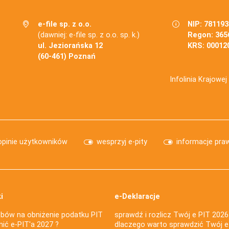
e-file sp. z o.o.
NIP: 78119
(dawniej: e-file sp. z o.o. sp. k.)
Regon: 365
ul. Jeziorańska 12
KRS: 00012
(60-461) Poznań
Infolinia Krajowe
opinie użytkowników
wesprzyj e-pity
informacje pra
i
e-Deklaracje
bów na obniżenie podatku PIT
sprawdź i rozlicz Twój e PIT 2026
nić e-PIT'a 2027 ?
dlaczego warto sprawdzić Twój e