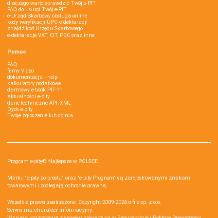
dlaczego warto sprawdzić Twój e-PIT
FAQ do usługi Twój e-PIT
e-Urząd Skarbowy obsługa online
kody weryfikacji UPO e-deklaracji
znajdź kod Urzędu Skarbowego
e-deklaracje VAT, CIT, PCC oraz inne
Pomoc
FAQ
filmy Video
dokumentacja - help
kalkulatory podatkowe
darmowy e-book PIT-11
aktualności e-pity
dane techniczne API, XML
Dysk e-pity
Twoje zgłoszenie lub opinia
Program e-pity® Najlepsze w POLSCE.
Marki: "e-pity po prostu" oraz "e-pity Program" są zarejestrowanymi znakami
towarowymi i podlegają ochronie prawnej.
Wszelkie prawa zastrzeżone. Copyright 2009-2026
e-file sp. z o.o.
Serwis ma charakter informacyjny.
Warunki korzystania z serwisu zawarte są w
Regulaminie
i
Polityce Prywatności
.