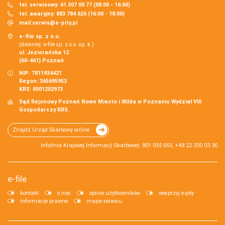
tel. serwisowy: 61 307 00 77 (08:00 - 16:00)
tel. awaryjny: 883 784 626 (16:00 - 18:00)
mail:
serwis@e-pity.pl
e-file sp. z o.o.
(dawniej: e-file sp. z o.o. sp. k.)
ul. Jeziorańska 12
(60-461) Poznań
NIP: 7811934421
Regon: 365695953
KRS: 0001202973
Sąd Rejonowy Poznań Nowe Miasto i Wilda w Poznaniu Wydział VIII
Gospodarczy KRS.
Znajdź Urząd Skarbowy online
Infolinia Krajowej Informacji Skarbowej: 801 055 055, +48 22 330 03 30
e-file
kontakt
o nas
opinie użytkowników
wesprzyj e-pity
informacje prawne
mapa serwisu