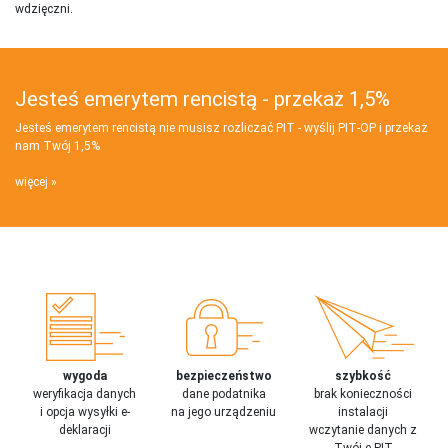
wdzięczni.
Jesteś emerytem rencistą - przekaż 1,5%
Jesteś emerytem rencistą nie musisz rozliczać PIT - wyślij PIT‑OP i przekaż
nam Twój 1,5%
więcej
wygoda
bezpieczeństwo
szybkość
weryfikacja danych
dane podatnika
brak konieczności
i opcja wysyłki e-
na jego urządzeniu
instalacji
deklaracji
wczytanie danych z
Twój e-PIT