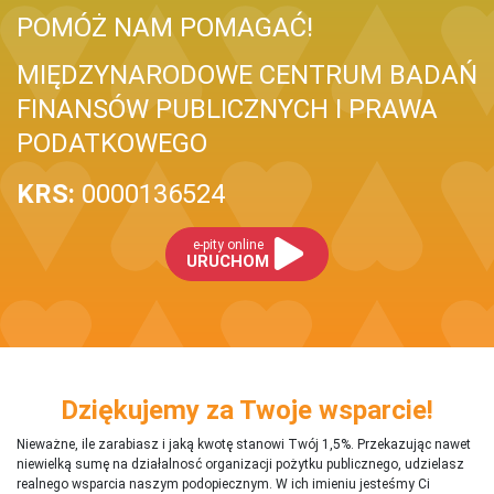
POMÓŻ NAM POMAGAĆ!
MIĘDZYNARODOWE CENTRUM BADAŃ
FINANSÓW PUBLICZNYCH I PRAWA
PODATKOWEGO
KRS:
0000136524
e-pity online
URUCHOM
Dziękujemy za Twoje wsparcie!
Nieważne, ile zarabiasz i jaką kwotę stanowi Twój 1,5%. Przekazując nawet
niewielką sumę na działalnosć organizacji pożytku publicznego, udzielasz
realnego wsparcia naszym podopiecznym. W ich imieniu jesteśmy Ci