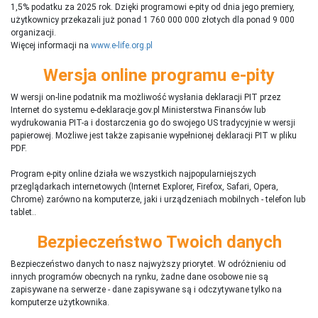
1,5% podatku za 2025 rok. Dzięki programowi e-pity od dnia jego premiery,
użytkownicy przekazali już ponad 1 760 000 000 złotych dla ponad 9 000
organizacji.
Więcej informacji na
www.e-life.org.pl
Wersja online programu e-pity
W wersji on-line podatnik ma możliwość wysłania deklaracji PIT przez
Internet do systemu e-deklaracje.gov.pl Ministerstwa Finansów lub
wydrukowania PIT-a i dostarczenia go do swojego US tradycyjnie w wersji
papierowej. Możliwe jest także zapisanie wypełnionej deklaracji PIT w pliku
PDF.
Program e-pity online działa we wszystkich najpopularniejszych
przeglądarkach internetowych (Internet Explorer, Firefox, Safari, Opera,
Chrome) zarówno na komputerze, jaki i urządzeniach mobilnych - telefon lub
tablet..
Bezpieczeństwo Twoich danych
Bezpieczeństwo danych to nasz najwyższy priorytet. W odróżnieniu od
innych programów obecnych na rynku,
ż
adne dane osobowe nie są
zapisywane na serwerze - dane zapisywane są i odczytywane tylko na
komputerze użytkownika.