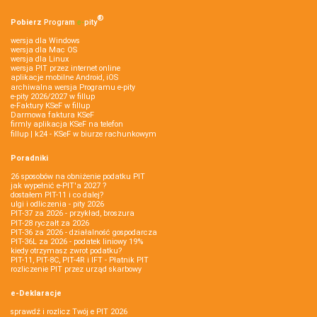
®
Pobierz
Program
e‑
pity
wersja dla Windows
wersja dla Mac OS
wersja dla Linux
wersja PIT przez internet online
aplikacje mobilne Android, iOS
archiwalna wersja Programu e-pity
e-pity 2026/2027 w fillup
e‑Faktury KSeF w fillup
Darmowa faktura KSeF
firmly aplikacja KSeF na telefon
fillup | k24 - KSeF w biurze rachunkowym
Poradniki
26 sposobów na obniżenie podatku PIT
jak wypełnić e-PIT'a 2027 ?
dostałem PIT-11 i co dalej?
ulgi i odliczenia - pity 2026
PIT-37 za 2026 - przykład, broszura
PIT-28 ryczałt za 2026
PIT-36 za 2026 - działalność gospodarcza
PIT-36L za 2026 - podatek liniowy 19%
kiedy otrzymasz zwrot podatku?
PIT-11, PIT-8C, PIT-4R i IFT - Płatnik PIT
rozliczenie PIT przez urząd skarbowy
e-Deklaracje
sprawdź i rozlicz Twój e PIT 2026