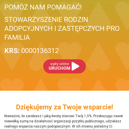
POMÓŻ NAM POMAGAĆ!
STOWARZYSZENIE RODZIN
ADOPCYJNYCH I ZASTĘPCZYCH PRO
FAMILIA
KRS:
0000136312
e-pity online
URUCHOM
Dziękujemy za Twoje wsparcie!
Nieważne, ile zarabiasz i jaką kwotę stanowi Twój 1,5%. Przekazując nawet
niewielką sumę na działalnosć organizacji pożytku publicznego, udzielasz
realnego wsparcia naszym podopiecznym. W ich imieniu jesteśmy Ci