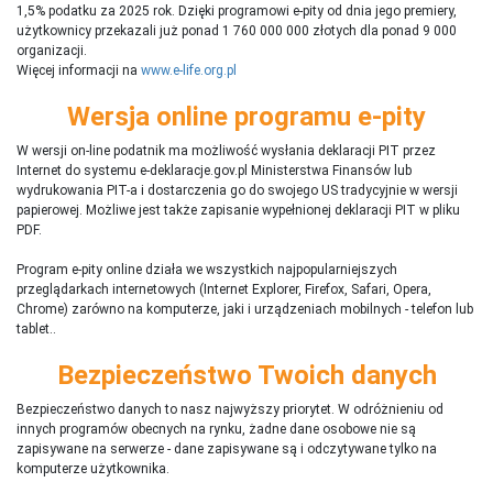
1,5% podatku za 2025 rok. Dzięki programowi e-pity od dnia jego premiery,
użytkownicy przekazali już ponad 1 760 000 000 złotych dla ponad 9 000
organizacji.
Więcej informacji na
www.e-life.org.pl
Wersja online programu e-pity
W wersji on-line podatnik ma możliwość wysłania deklaracji PIT przez
Internet do systemu e-deklaracje.gov.pl Ministerstwa Finansów lub
wydrukowania PIT-a i dostarczenia go do swojego US tradycyjnie w wersji
papierowej. Możliwe jest także zapisanie wypełnionej deklaracji PIT w pliku
PDF.
Program e-pity online działa we wszystkich najpopularniejszych
przeglądarkach internetowych (Internet Explorer, Firefox, Safari, Opera,
Chrome) zarówno na komputerze, jaki i urządzeniach mobilnych - telefon lub
tablet..
Bezpieczeństwo Twoich danych
Bezpieczeństwo danych to nasz najwyższy priorytet. W odróżnieniu od
innych programów obecnych na rynku,
ż
adne dane osobowe nie są
zapisywane na serwerze - dane zapisywane są i odczytywane tylko na
komputerze użytkownika.