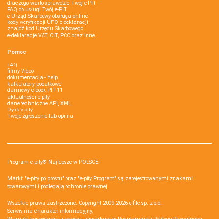
dlaczego warto sprawdzić Twój e-PIT
FAQ do usługi Twój e-PIT
e-Urząd Skarbowy obsługa online
kody weryfikacji UPO e-deklaracji
znajdź kod Urzędu Skarbowego
e-deklaracje VAT, CIT, PCC oraz inne
Pomoc
FAQ
filmy Video
dokumentacja - help
kalkulatory podatkowe
darmowy e-book PIT-11
aktualności e-pity
dane techniczne API, XML
Dysk e-pity
Twoje zgłoszenie lub opinia
Program e-pity® Najlepsze w POLSCE.
Marki: "e-pity po prostu" oraz "e-pity Program" są zarejestrowanymi znakami
towarowymi i podlegają ochronie prawnej.
Wszelkie prawa zastrzeżone. Copyright 2009-2026
e-file sp. z o.o.
Serwis ma charakter informacyjny.
Warunki korzystania z serwisu zawarte są w
Regulaminie
i
Polityce Prywatności
.