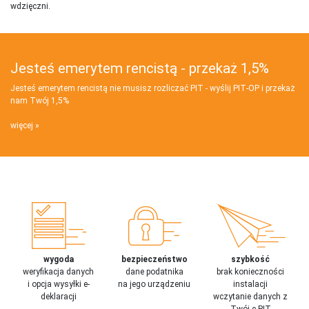
wdzięczni.
Jesteś emerytem rencistą - przekaż 1,5%
Jesteś emerytem rencistą nie musisz rozliczać PIT - wyślij PIT‑OP i przekaż
nam Twój 1,5%
więcej
wygoda
bezpieczeństwo
szybkość
weryfikacja danych
dane podatnika
brak konieczności
i opcja wysyłki e-
na jego urządzeniu
instalacji
deklaracji
wczytanie danych z
Twój e-PIT