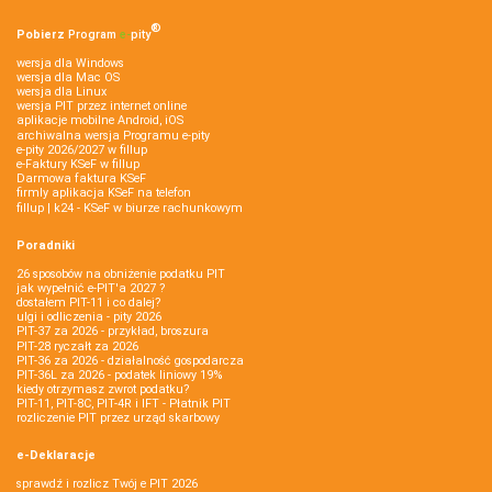
®
Pobierz
Program
e‑
pity
wersja dla Windows
wersja dla Mac OS
wersja dla Linux
wersja PIT przez internet online
aplikacje mobilne Android, iOS
archiwalna wersja Programu e-pity
e-pity 2026/2027 w fillup
e‑Faktury KSeF w fillup
Darmowa faktura KSeF
firmly aplikacja KSeF na telefon
fillup | k24 - KSeF w biurze rachunkowym
Poradniki
26 sposobów na obniżenie podatku PIT
jak wypełnić e-PIT'a 2027 ?
dostałem PIT-11 i co dalej?
ulgi i odliczenia - pity 2026
PIT-37 za 2026 - przykład, broszura
PIT-28 ryczałt za 2026
PIT-36 za 2026 - działalność gospodarcza
PIT-36L za 2026 - podatek liniowy 19%
kiedy otrzymasz zwrot podatku?
PIT-11, PIT-8C, PIT-4R i IFT - Płatnik PIT
rozliczenie PIT przez urząd skarbowy
e-Deklaracje
sprawdź i rozlicz Twój e PIT 2026