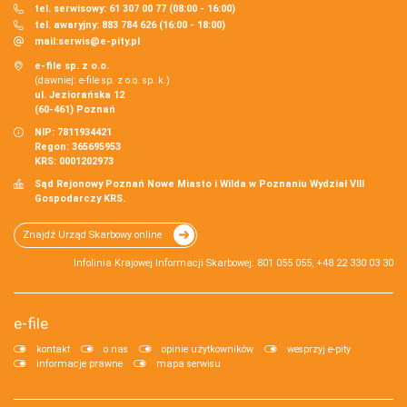
tel. serwisowy: 61 307 00 77 (08:00 - 16:00)
tel. awaryjny: 883 784 626 (16:00 - 18:00)
mail:
serwis@e-pity.pl
e-file sp. z o.o.
(dawniej: e-file sp. z o.o. sp. k.)
ul. Jeziorańska 12
(60-461) Poznań
NIP: 7811934421
Regon: 365695953
KRS: 0001202973
Sąd Rejonowy Poznań Nowe Miasto i Wilda w Poznaniu Wydział VIII
Gospodarczy KRS.
Znajdź Urząd Skarbowy online
Infolinia Krajowej Informacji Skarbowej: 801 055 055, +48 22 330 03 30
e-file
kontakt
o nas
opinie użytkowników
wesprzyj e-pity
informacje prawne
mapa serwisu