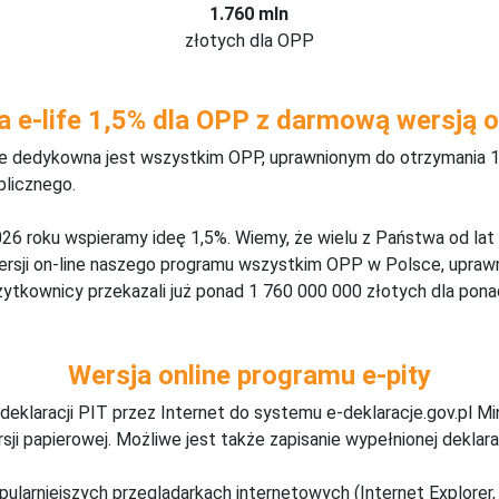
1.760 mln
złotych dla OPP
a e-life 1,5% dla OPP z darmową wersją o
ine dedykowna jest wszystkim OPP, uprawnionym do otrzymania 1
blicznego.
26 roku wspieramy ideę 1,5%. Wiemy, że wielu z Państwa od lat
wersji on-line naszego programu wszystkim OPP w Polsce, upraw
żytkownicy przekazali już ponad 1 760 000 000 złotych dla ponad
Wersja online programu e-pity
deklaracji PIT przez Internet do systemu e-deklaracje.gov.pl M
ji papierowej. Możliwe jest także zapisanie wypełnionej deklarac
pularniejszych przeglądarkach internetowych (Internet Explorer, 