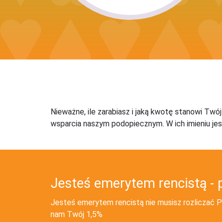
Nieważne, ile zarabiasz i jaką kwotę stanowi Twó
wsparcia naszym podopiecznym. W ich imieniu jes
Jesteś emerytem rencistą - 
Jesteś emerytem rencistą nie musisz rozliczać PI
nam Twój 1,5%