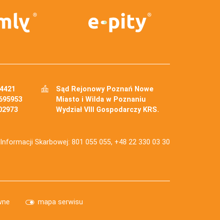
34421
Sąd Rejonowy Poznań Nowe
695953
Miasto i Wilda w Poznaniu
02973
Wydział VIII Gospodarczy KRS.
j Informacji Skarbowej: 801 055 055, +48 22 330 03 30
wne
mapa serwisu