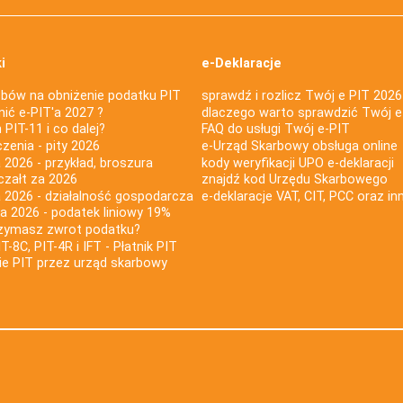
i
e-Deklaracje
bów na obniżenie podatku PIT
sprawdź i rozlicz Twój e PIT 2026
nić e-PIT'a 2027 ?
dlaczego warto sprawdzić Twój e
PIT-11 i co dalej?
FAQ do usługi Twój e-PIT
iczenia - pity 2026
e-Urząd Skarbowy obsługa online
 2026 - przykład, broszura
kody weryfikacji UPO e-deklaracji
czałt za 2026
znajdź kod Urzędu Skarbowego
a 2026 - działalność gospodarcza
e-deklaracje VAT, CIT, PCC oraz in
za 2026 - podatek liniowy 19%
rzymasz zwrot podatku?
IT-8C, PIT-4R i IFT - Płatnik PIT
nie PIT przez urząd skarbowy