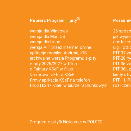
®
Pobierz
Program
e‑
pity
Poradnik
wersja dla Windows
26 sposo
wersja dla Mac OS
jak wypeł
wersja dla Linux
dostałem 
wersja PIT przez internet online
ulgi i odl
aplikacje mobilne Android, iOS
PIT-37 za
archiwalna wersja Programu e-pity
PIT-28 ry
e-pity 2026/2027 w fillup
PIT-36 z
e‑Faktury KSeF w fillup
PIT-36L 
Darmowa faktura KSeF
kiedy ot
firmly aplikacja KSeF na telefon
PIT-11, P
fillup | k24 - KSeF w biurze rachunkowym
rozlicze
Program e-pity® Najlepsze w POLSCE.