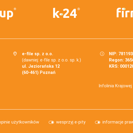
e-file sp. z o.o.
NIP: 78119
(dawniej: e-file sp. z o.o. sp. k.)
Regon: 365
ul. Jeziorańska 12
KRS: 00012
(60-461) Poznań
Infolinia Krajowe
opinie użytkowników
wesprzyj e-pity
informacje pra