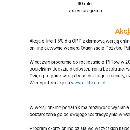
30 mln
pobrań programu
Akcj
Akcja e-life 1,5% dla OPP z darmową wersją onl
on-line aktywnie wspiera Organizacje Pożytku Pu
W naszym programie do rozliczania e-PITów w 20
podjęliśmy decyzję o udostępnieniu bezpłatnej 
Dzięki programowi e-pity od dnia jego premiery, u
Więcej informacji na
www.e-life.org.pl
W wersji on-line podatnik ma możliwość wysłania 
dostarczenia go do swojego US tradycyjnie w wers
Program e-pity online działa we wszystkich najpo