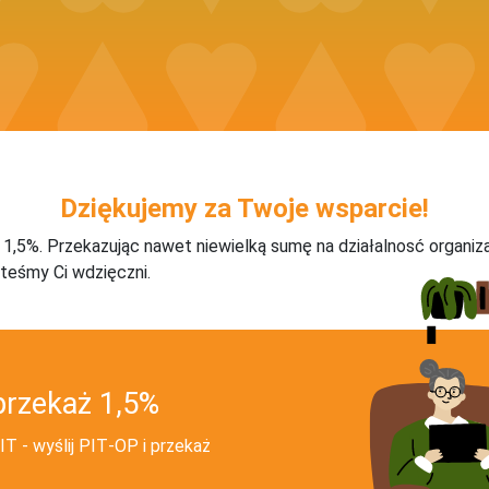
Dziękujemy za Twoje wsparcie!
j 1,5%. Przekazując nawet niewielką sumę na działalnosć organiz
teśmy Ci wdzięczni.
przekaż 1,5%
T - wyślij PIT‑OP i przekaż