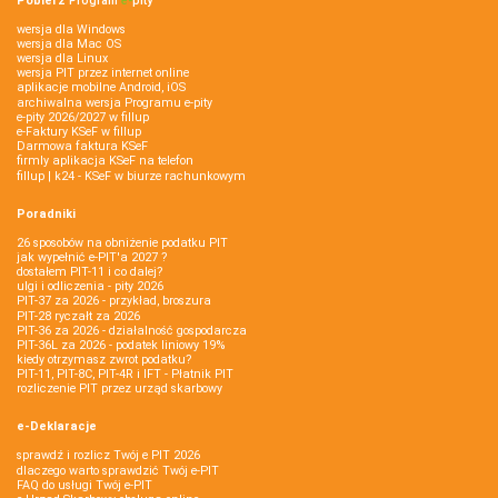
Pobierz
Program
e‑
pity
wersja dla Windows
wersja dla Mac OS
wersja dla Linux
wersja PIT przez internet online
aplikacje mobilne Android, iOS
archiwalna wersja Programu e-pity
e-pity 2026/2027 w fillup
e‑Faktury KSeF w fillup
Darmowa faktura KSeF
firmly aplikacja KSeF na telefon
fillup | k24 - KSeF w biurze rachunkowym
Poradniki
26 sposobów na obniżenie podatku PIT
jak wypełnić e-PIT'a 2027 ?
dostałem PIT-11 i co dalej?
ulgi i odliczenia - pity 2026
PIT-37 za 2026 - przykład, broszura
PIT-28 ryczałt za 2026
PIT-36 za 2026 - działalność gospodarcza
PIT-36L za 2026 - podatek liniowy 19%
kiedy otrzymasz zwrot podatku?
PIT-11, PIT-8C, PIT-4R i IFT - Płatnik PIT
rozliczenie PIT przez urząd skarbowy
e-Deklaracje
sprawdź i rozlicz Twój e PIT 2026
dlaczego warto sprawdzić Twój e-PIT
FAQ do usługi Twój e-PIT