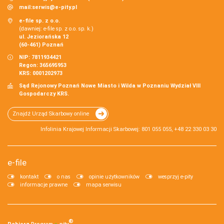
mail:
serwis@e-pity.pl
e-file sp. z o.o.
(dawniej: e-file sp. z o.o. sp. k.)
ul. Jeziorańska 12
(60-461) Poznań
NIP: 7811934421
Regon: 365695953
KRS: 0001202973
Sąd Rejonowy Poznań Nowe Miasto i Wilda w Poznaniu Wydział VIII
Gospodarczy KRS.
Znajdź Urząd Skarbowy online
Infolinia Krajowej Informacji Skarbowej: 801 055 055, +48 22 330 03 30
e-file
kontakt
o nas
opinie użytkowników
wesprzyj e-pity
informacje prawne
mapa serwisu
®