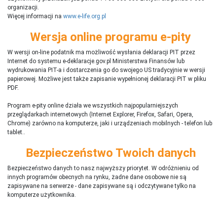
organizacji.
Więcej informacji na
www.e-life.org.pl
Wersja online programu e-pity
W wersji on-line podatnik ma możliwość wysłania deklaracji PIT przez
Internet do systemu e-deklaracje.gov.pl Ministerstwa Finansów lub
wydrukowania PIT-a i dostarczenia go do swojego US tradycyjnie w wersji
papierowej. Możliwe jest także zapisanie wypełnionej deklaracji PIT w pliku
PDF.
Program e-pity online działa we wszystkich najpopularniejszych
przeglądarkach internetowych (Internet Explorer, Firefox, Safari, Opera,
Chrome) zarówno na komputerze, jaki i urządzeniach mobilnych - telefon lub
tablet..
Bezpieczeństwo Twoich danych
Bezpieczeństwo danych to nasz najwyższy priorytet. W odróżnieniu od
innych programów obecnych na rynku,
ż
adne dane osobowe nie są
zapisywane na serwerze - dane zapisywane są i odczytywane tylko na
komputerze użytkownika.