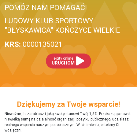
POMÓŻ NAM POMAGAĆ!
LUDOWY KLUB SPORTOWY
"BŁYSKAWICA" KOŃCZYCE WIELKIE
KRS:
0000135021
e-pity online
URUCHOM
Dziękujemy za Twoje wsparcie!
Nieważne, ile zarabiasz i jaką kwotę stanowi Twój 1,5%. Przekazując nawet
niewielką sumę na działalnosć organizacji pożytku publicznego, udzielasz
realnego wsparcia naszym podopiecznym. W ich imieniu jesteśmy Ci
wdzięczni.