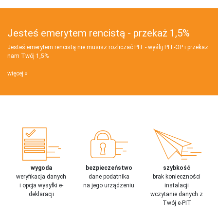
Jesteś emerytem rencistą - przekaż 1,5%
Jesteś emerytem rencistą nie musisz rozliczać PIT - wyślij PIT‑OP i przekaż
nam Twój 1,5%
więcej
wygoda
bezpieczeństwo
szybkość
weryfikacja danych
dane podatnika
brak konieczności
i opcja wysyłki e-
na jego urządzeniu
instalacji
deklaracji
wczytanie danych z
Twój e-PIT