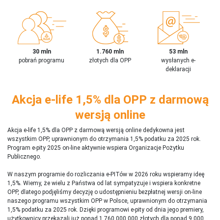
30 mln
1.760 mln
53 mln
pobrań programu
złotych dla OPP
wysłanych e-
deklaracji
Akcja e-life 1,5% dla OPP z darmową
wersją online
Akcja e-life 1,5% dla OPP z darmową wersją online dedykowna jest
wszystkim OPP, uprawnionym do otrzymania 1,5% podatku za 2025 rok.
Program e-pity 2025 on-line aktywnie wspiera Organizacje Pożytku
Publicznego.
W naszym programie do rozliczania e-PITów w 2026 roku wspieramy ideę
1,5%. Wiemy, że wielu z Państwa od lat sympatyzuje i wspiera konkretne
OPP, dlatego podjęliśmy decyzję o udostępnieniu bezpłatnej wersji on-line
naszego programu wszystkim OPP w Polsce, uprawnionym do otrzymania
1,5% podatku za 2025 rok. Dzięki programowi e-pity od dnia jego premiery,
użytkownicy przekazali już ponad 1 760 000 000 złotych dla ponad 9 000