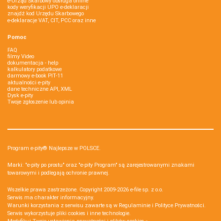
e-Urząd Skarbowy obsługa online
kody weryfikacji UPO e-deklaracji
znajdź kod Urzędu Skarbowego
e-deklaracje VAT, CIT, PCC oraz inne
Pomoc
FAQ
filmy Video
dokumentacja - help
kalkulatory podatkowe
darmowy e-book PIT-11
aktualności e-pity
dane techniczne API, XML
Dysk e-pity
Twoje zgłoszenie lub opinia
Program e-pity® Najlepsze w POLSCE.
Marki: "e-pity po prostu" oraz "e-pity Program" są zarejestrowanymi znakami
towarowymi i podlegają ochronie prawnej.
Wszelkie prawa zastrzeżone. Copyright 2009-2026
e-file sp. z o.o.
Serwis ma charakter informacyjny.
Warunki korzystania z serwisu zawarte są w
Regulaminie
i
Polityce Prywatności
.
Serwis wykorzystuje
pliki cookies i inne technologie
.