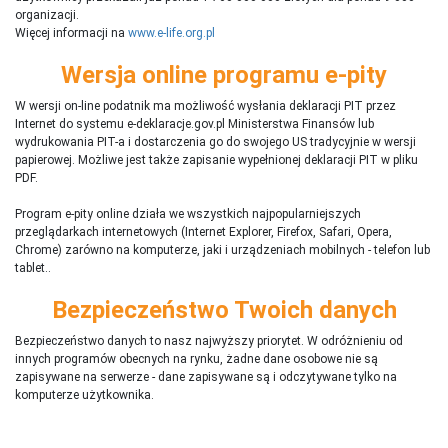
organizacji.
Więcej informacji na
www.e-life.org.pl
Wersja online programu e-pity
W wersji on-line podatnik ma możliwość wysłania deklaracji PIT przez
Internet do systemu e-deklaracje.gov.pl Ministerstwa Finansów lub
wydrukowania PIT-a i dostarczenia go do swojego US tradycyjnie w wersji
papierowej. Możliwe jest także zapisanie wypełnionej deklaracji PIT w pliku
PDF.
Program e-pity online działa we wszystkich najpopularniejszych
przeglądarkach internetowych (Internet Explorer, Firefox, Safari, Opera,
Chrome) zarówno na komputerze, jaki i urządzeniach mobilnych - telefon lub
tablet..
Bezpieczeństwo Twoich danych
Bezpieczeństwo danych to nasz najwyższy priorytet. W odróżnieniu od
innych programów obecnych na rynku,
ż
adne dane osobowe nie są
zapisywane na serwerze - dane zapisywane są i odczytywane tylko na
komputerze użytkownika.