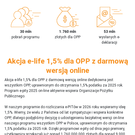
30 mln
1.760 mln
53 mln
pobrań programu
złotych dla OPP
wysłanych e-
deklaracji
Akcja e-life 1,5% dla OPP z darmową
wersją online
Akcja e-life 1,5% dla OPP z darmową wersją online dedykowna jest
wszystkim OPP, uprawnionym do otrzymania 1,5% podatku za 2025 rok.
Program e-pity 2025 on-line aktywnie wspiera Organizacje Pożytku
Publicznego.
W naszym programie do rozliczania e-PITów w 2026 roku wspieramy ideę
1,5%. Wiemy, że wielu z Państwa od lat sympatyzuje i wspiera konkretne
OPP, dlatego podjęliśmy decyzję o udostępnieniu bezpłatnej wersji on-line
naszego programu wszystkim OPP w Polsce, uprawnionym do otrzymania
1,5% podatku za 2025 rok. Dzięki programowi e-pity od dnia jego premiery,
użytkownicy przekazali już ponad 1 760 000 000 złotych dla ponad 9 000