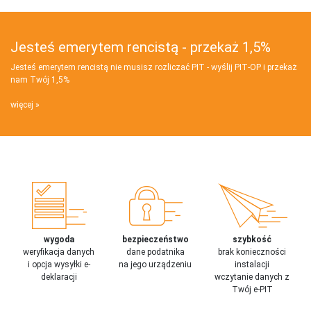
Jesteś emerytem rencistą - przekaż 1,5%
Jesteś emerytem rencistą nie musisz rozliczać PIT - wyślij PIT‑OP i przekaż
nam Twój 1,5%
więcej
wygoda
bezpieczeństwo
szybkość
weryfikacja danych
dane podatnika
brak konieczności
i opcja wysyłki e-
na jego urządzeniu
instalacji
deklaracji
wczytanie danych z
Twój e-PIT