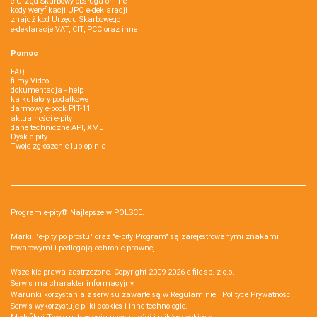
e-Urząd Skarbowy obsługa online
kody weryfikacji UPO e-deklaracji
znajdź kod Urzędu Skarbowego
e-deklaracje VAT, CIT, PCC oraz inne
Pomoc
FAQ
filmy Video
dokumentacja - help
kalkulatory podatkowe
darmowy e-book PIT-11
aktualności e-pity
dane techniczne API, XML
Dysk e-pity
Twoje zgłoszenie lub opinia
Program e-pity® Najlepsze w POLSCE.
Marki: "e-pity po prostu" oraz "e-pity Program" są zarejestrowanymi znakami
towarowymi i podlegają ochronie prawnej.
Wszelkie prawa zastrzeżone. Copyright 2009-2026
e-file sp. z o.o.
Serwis ma charakter informacyjny.
Warunki korzystania z serwisu zawarte są w
Regulaminie
i
Polityce Prywatności
.
Serwis wykorzystuje
pliki cookies i inne technologie
.