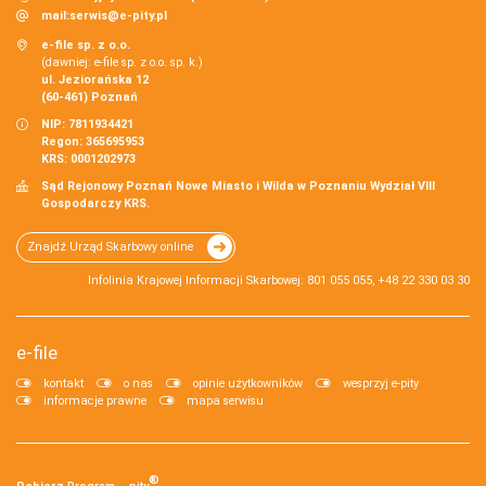
mail:
serwis@e-pity.pl
e-file sp. z o.o.
(dawniej: e-file sp. z o.o. sp. k.)
ul. Jeziorańska 12
(60-461) Poznań
NIP: 7811934421
Regon: 365695953
KRS: 0001202973
Sąd Rejonowy Poznań Nowe Miasto i Wilda w Poznaniu Wydział VIII
Gospodarczy KRS.
Znajdź Urząd Skarbowy online
Infolinia Krajowej Informacji Skarbowej: 801 055 055, +48 22 330 03 30
e-file
kontakt
o nas
opinie użytkowników
wesprzyj e-pity
informacje prawne
mapa serwisu
®