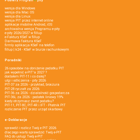
Pobierz
Program
e‑
pity
wersja dla Windows
wersja dla Mac OS
wersja dla Linux
wersja PIT przez internet online
aplikacje mobilne Android, iOS
archiwalna wersja Programu e-pity
e-pity 2026/2027 w fillup
e‑Faktury KSeF w fillup
Darmowa faktura KSeF
firmly aplikacja KSeF na telefon
fillup | k24 - KSeF w biurze rachunkowym
Poradniki
26 sposobów na obniżenie podatku PIT
jak wypełnić e-PIT'a 2027 ?
dostałem PIT-11 i co dalej?
ulgi i odliczenia - pity 2026
PIT-37 za 2026 - przykład, broszura
PIT-28 ryczałt za 2026
PIT-36 za 2026 - działalność gospodarcza
PIT-36L za 2026 - podatek liniowy 19%
kiedy otrzymasz zwrot podatku?
PIT-11, PIT-8C, PIT-4R i IFT - Płatnik PIT
rozliczenie PIT przez urząd skarbowy
e-Deklaracje
sprawdź i rozlicz Twój e PIT 2026
dlaczego warto sprawdzić Twój e-PIT
FAQ do usługi Twój e-PIT