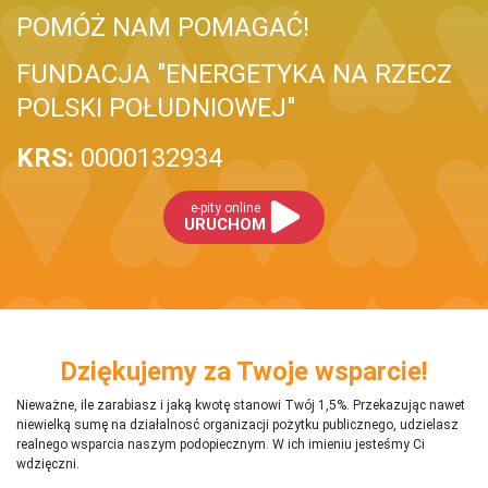
POMÓŻ NAM POMAGAĆ!
FUNDACJA "ENERGETYKA NA RZECZ
POLSKI POŁUDNIOWEJ"
KRS:
0000132934
e-pity online
URUCHOM
Dziękujemy za Twoje wsparcie!
Nieważne, ile zarabiasz i jaką kwotę stanowi Twój 1,5%. Przekazując nawet
niewielką sumę na działalnosć organizacji pożytku publicznego, udzielasz
realnego wsparcia naszym podopiecznym. W ich imieniu jesteśmy Ci
wdzięczni.