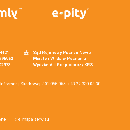
34421
Sąd Rejonowy Poznań Nowe
695953
Miasto i Wilda w Poznaniu
02973
Wydział VIII Gospodarczy KRS.
j Informacji Skarbowej: 801 055 055, +48 22 330 03 30
wne
mapa serwisu