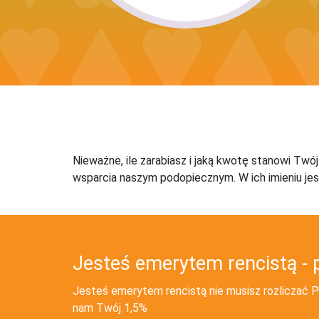
Nieważne, ile zarabiasz i jaką kwotę stanowi Twó
wsparcia naszym podopiecznym. W ich imieniu jes
Jesteś emerytem rencistą - 
Jesteś emerytem rencistą nie musisz rozliczać PI
nam Twój 1,5%