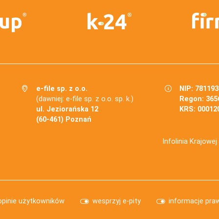
e-file sp. z o.o.
NIP: 78119
(dawniej: e-file sp. z o.o. sp. k.)
Regon: 365
ul. Jeziorańska 12
KRS: 00012
(60-461) Poznań
Infolinia Krajowe
opinie użytkowników
wesprzyj e-pity
informacje pra