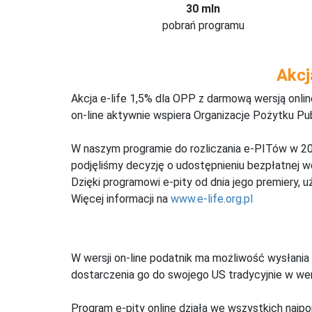
30 mln
pobrań programu
Akcj
Akcja e-life 1,5% dla OPP z darmową wersją onl
on-line aktywnie wspiera Organizacje Pożytku Pu
W naszym programie do rozliczania e-PITów w 20
podjęliśmy decyzję o udostępnieniu bezpłatnej 
Dzięki programowi e-pity od dnia jego premiery, u
Więcej informacji na
www.e-life.org.pl
W wersji on-line podatnik ma możliwość wysłania 
dostarczenia go do swojego US tradycyjnie w wers
Program e-pity online działa we wszystkich najpo