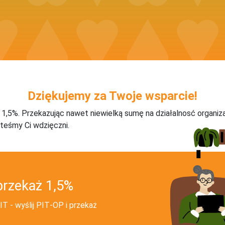
Dziękujemy za Twoje wsparcie!
j 1,5%. Przekazując nawet niewielką sumę na działalnosć organiz
teśmy Ci wdzięczni.
przekaż 1,5%
T - wyślij PIT‑OP i przekaż