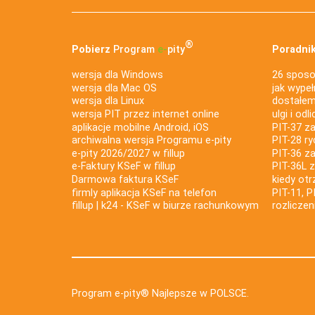
®
Pobierz
Program
e‑
pity
Poradnik
wersja dla Windows
26 sposo
wersja dla Mac OS
jak wypeł
wersja dla Linux
dostałem 
wersja PIT przez internet online
ulgi i odl
aplikacje mobilne Android, iOS
PIT-37 za
archiwalna wersja Programu e-pity
PIT-28 ry
e-pity 2026/2027 w fillup
PIT-36 z
e‑Faktury KSeF w fillup
PIT-36L 
Darmowa faktura KSeF
kiedy ot
firmly aplikacja KSeF na telefon
PIT-11, P
fillup | k24 - KSeF w biurze rachunkowym
rozlicze
Program e-pity® Najlepsze w POLSCE.