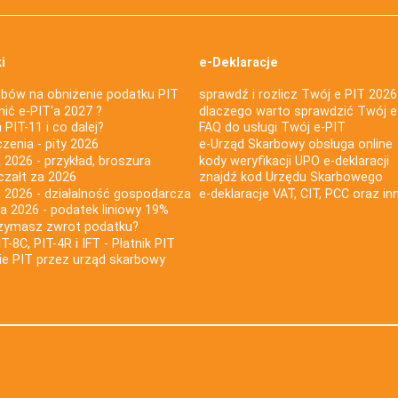
i
e-Deklaracje
bów na obniżenie podatku PIT
sprawdź i rozlicz Twój e PIT 2026
nić e-PIT'a 2027 ?
dlaczego warto sprawdzić Twój e
PIT-11 i co dalej?
FAQ do usługi Twój e-PIT
iczenia - pity 2026
e-Urząd Skarbowy obsługa online
 2026 - przykład, broszura
kody weryfikacji UPO e-deklaracji
czałt za 2026
znajdź kod Urzędu Skarbowego
a 2026 - działalność gospodarcza
e-deklaracje VAT, CIT, PCC oraz in
za 2026 - podatek liniowy 19%
rzymasz zwrot podatku?
IT-8C, PIT-4R i IFT - Płatnik PIT
nie PIT przez urząd skarbowy