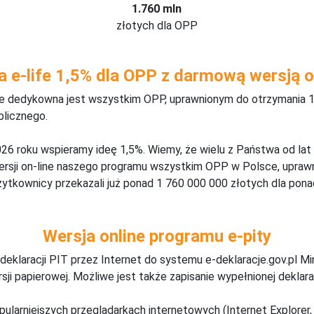
1.760 mln
złotych dla OPP
a e-life 1,5% dla OPP z darmową wersją o
ine dedykowna jest wszystkim OPP, uprawnionym do otrzymania 1
blicznego.
26 roku wspieramy ideę 1,5%. Wiemy, że wielu z Państwa od lat
wersji on-line naszego programu wszystkim OPP w Polsce, upraw
żytkownicy przekazali już ponad 1 760 000 000 złotych dla ponad
Wersja online programu e-pity
deklaracji PIT przez Internet do systemu e-deklaracje.gov.pl M
ji papierowej. Możliwe jest także zapisanie wypełnionej deklarac
pularniejszych przeglądarkach internetowych (Internet Explorer, 