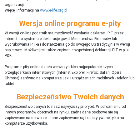
organizacji.
Więcej informacji na
www.e-life.org.pl
Wersja online programu e-pity
W wersji on-line podatnik ma możliwość wysłania deklaracji PIT przez
Internet do systemu e-deklaracje.gov.pl Ministerstwa Finansów lub
wydrukowania PIT-a i dostarczenia go do swojego US tradycyjnie w wersji
papierowej. Możliwe jest także zapisanie wypełnionej deklaracji PIT w pliku
PDF.
Program e-pity online działa we wszystkich najpopularniejszych
przeglądarkach internetowych (Internet Explorer, Firefox, Safari, Opera,
Chrome) zarówno na komputerze, jaki i urządzeniach mobilnych - telefon lub
tablet..
Bezpieczeństwo Twoich danych
Bezpieczeństwo danych to nasz najwyższy priorytet. W odróżnieniu od
innych programów obecnych na rynku,
ż
adne dane osobowe nie są
zapisywane na serwerze - dane zapisywane są i odczytywane tylko na
komputerze użytkownika.