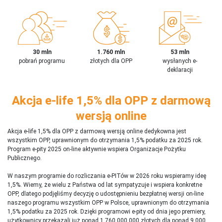
30 mln
1.760 mln
53 mln
pobrań programu
złotych dla OPP
wysłanych e-
deklaracji
Akcja e-life 1,5% dla OPP z darmową
wersją online
Akcja e-life 1,5% dla OPP z darmową wersją online dedykowna jest
wszystkim OPP, uprawnionym do otrzymania 1,5% podatku za 2025 rok.
Program e-pity 2025 on-line aktywnie wspiera Organizacje Pożytku
Publicznego.
W naszym programie do rozliczania e-PITów w 2026 roku wspieramy ideę
1,5%. Wiemy, że wielu z Państwa od lat sympatyzuje i wspiera konkretne
OPP, dlatego podjęliśmy decyzję o udostępnieniu bezpłatnej wersji on-line
naszego programu wszystkim OPP w Polsce, uprawnionym do otrzymania
1,5% podatku za 2025 rok. Dzięki programowi e-pity od dnia jego premiery,
użytkownicy przekazali już ponad 1 760 000 000 złotych dla ponad 9 000