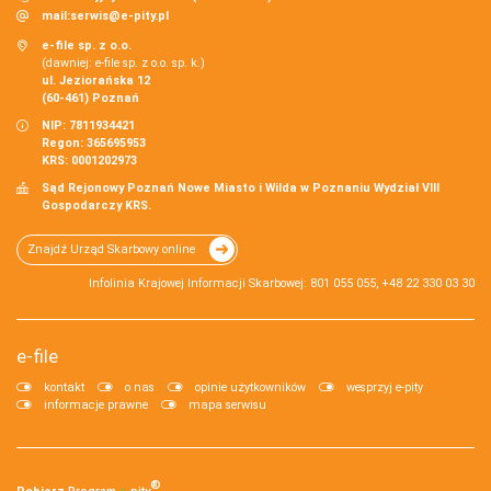
mail:
serwis@e-pity.pl
e-file sp. z o.o.
(dawniej: e-file sp. z o.o. sp. k.)
ul. Jeziorańska 12
(60-461) Poznań
NIP: 7811934421
Regon: 365695953
KRS: 0001202973
Sąd Rejonowy Poznań Nowe Miasto i Wilda w Poznaniu Wydział VIII
Gospodarczy KRS.
Znajdź Urząd Skarbowy online
Infolinia Krajowej Informacji Skarbowej: 801 055 055, +48 22 330 03 30
e-file
kontakt
o nas
opinie użytkowników
wesprzyj e-pity
informacje prawne
mapa serwisu
®