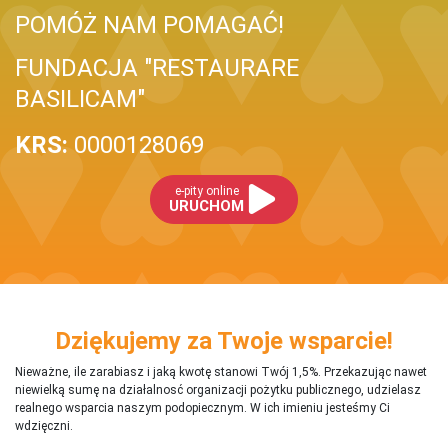
POMÓŻ NAM POMAGAĆ!
FUNDACJA "RESTAURARE
BASILICAM"
KRS:
0000128069
e-pity online
URUCHOM
Dziękujemy za Twoje wsparcie!
Nieważne, ile zarabiasz i jaką kwotę stanowi Twój 1,5%. Przekazując nawet
niewielką sumę na działalnosć organizacji pożytku publicznego, udzielasz
realnego wsparcia naszym podopiecznym. W ich imieniu jesteśmy Ci
wdzięczni.