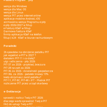
Pobierz
Program
e‑
pity
wersja dla Windows
wersja dla Mac OS
wersja dla Linux
wersja PIT przez internet online
aplikacje mobilne Android, iOS
archiwalna wersja Programu e-pity
e-pity 2026/2027 w fillup
e‑Faktury KSeF w fillup
Darmowa faktura KSeF
firmly aplikacja KSeF na telefon
fillup | k24 - KSeF w biurze rachunkowym
Poradniki
26 sposobów na obniżenie podatku PIT
jak wypełnić e-PIT'a 2027 ?
dostałem PIT-11 i co dalej?
ulgi i odliczenia - pity 2026
PIT-37 za 2026 - przykład, broszura
PIT-28 ryczałt za 2026
PIT-36 za 2026 - działalność gospodarcza
PIT-36L za 2026 - podatek liniowy 19%
kiedy otrzymasz zwrot podatku?
PIT-11, PIT-8C, PIT-4R i IFT - Płatnik PIT
rozliczenie PIT przez urząd skarbowy
e-Deklaracje
sprawdź i rozlicz Twój e PIT 2026
dlaczego warto sprawdzić Twój e-PIT
FAQ do usługi Twój e-PIT