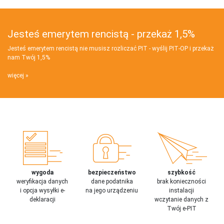
Jesteś emerytem rencistą - przekaż 1,5%
Jesteś emerytem rencistą nie musisz rozliczać PIT - wyślij PIT‑OP i przekaż
nam Twój 1,5%
więcej
wygoda
bezpieczeństwo
szybkość
weryfikacja danych
dane podatnika
brak konieczności
i opcja wysyłki e-
na jego urządzeniu
instalacji
deklaracji
wczytanie danych z
Twój e-PIT