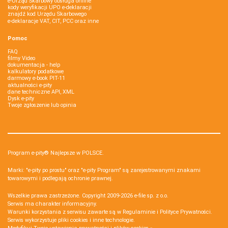
e-Urząd Skarbowy obsługa online
kody weryfikacji UPO e-deklaracji
znajdź kod Urzędu Skarbowego
e-deklaracje VAT, CIT, PCC oraz inne
Pomoc
FAQ
filmy Video
dokumentacja - help
kalkulatory podatkowe
darmowy e-book PIT-11
aktualności e-pity
dane techniczne API, XML
Dysk e-pity
Twoje zgłoszenie lub opinia
Program e-pity® Najlepsze w POLSCE.
Marki: "e-pity po prostu" oraz "e-pity Program" są zarejestrowanymi znakami
towarowymi i podlegają ochronie prawnej.
Wszelkie prawa zastrzeżone. Copyright 2009-2026
e-file sp. z o.o.
Serwis ma charakter informacyjny.
Warunki korzystania z serwisu zawarte są w
Regulaminie
i
Polityce Prywatności
.
Serwis wykorzystuje
pliki cookies i inne technologie
.