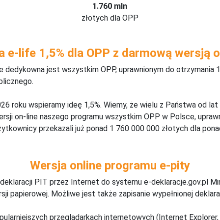
1.760 mln
złotych dla OPP
a e-life 1,5% dla OPP z darmową wersją o
ine dedykowna jest wszystkim OPP, uprawnionym do otrzymania 1
blicznego.
26 roku wspieramy ideę 1,5%. Wiemy, że wielu z Państwa od lat
wersji on-line naszego programu wszystkim OPP w Polsce, upraw
żytkownicy przekazali już ponad 1 760 000 000 złotych dla ponad
Wersja online programu e-pity
deklaracji PIT przez Internet do systemu e-deklaracje.gov.pl M
ji papierowej. Możliwe jest także zapisanie wypełnionej deklarac
pularniejszych przeglądarkach internetowych (Internet Explorer, 