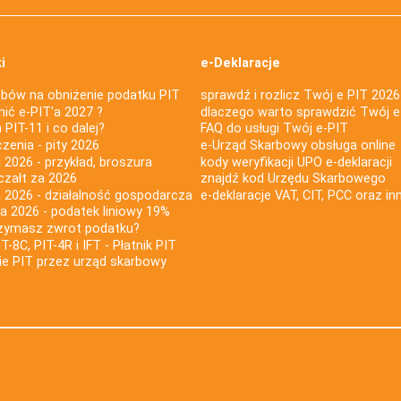
i
e-Deklaracje
bów na obniżenie podatku PIT
sprawdź i rozlicz Twój e PIT 2026
nić e-PIT'a 2027 ?
dlaczego warto sprawdzić Twój e
PIT-11 i co dalej?
FAQ do usługi Twój e-PIT
iczenia - pity 2026
e-Urząd Skarbowy obsługa online
 2026 - przykład, broszura
kody weryfikacji UPO e-deklaracji
czałt za 2026
znajdź kod Urzędu Skarbowego
a 2026 - działalność gospodarcza
e-deklaracje VAT, CIT, PCC oraz in
za 2026 - podatek liniowy 19%
rzymasz zwrot podatku?
IT-8C, PIT-4R i IFT - Płatnik PIT
nie PIT przez urząd skarbowy