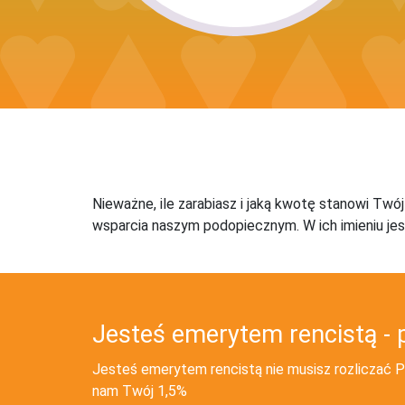
Nieważne, ile zarabiasz i jaką kwotę stanowi Twó
wsparcia naszym podopiecznym. W ich imieniu jes
Jesteś emerytem rencistą - 
Jesteś emerytem rencistą nie musisz rozliczać PI
nam Twój 1,5%