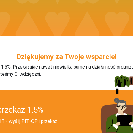
Dziękujemy za Twoje wsparcie!
j 1,5%. Przekazując nawet niewielką sumę na działalnosć organiz
teśmy Ci wdzięczni.
przekaż 1,5%
T - wyślij PIT‑OP i przekaż