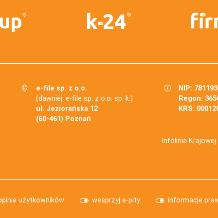
e-file sp. z o.o.
NIP: 78119
(dawniej: e-file sp. z o.o. sp. k.)
Regon: 365
ul. Jeziorańska 12
KRS: 00012
(60-461) Poznań
Infolinia Krajowe
opinie użytkowników
wesprzyj e-pity
informacje pra