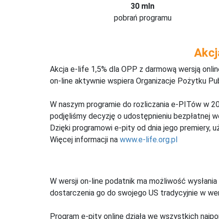
30 mln
pobrań programu
Akcj
Akcja e-life 1,5% dla OPP z darmową wersją onl
on-line aktywnie wspiera Organizacje Pożytku Pu
W naszym programie do rozliczania e-PITów w 20
podjęliśmy decyzję o udostępnieniu bezpłatnej 
Dzięki programowi e-pity od dnia jego premiery, u
Więcej informacji na
www.e-life.org.pl
W wersji on-line podatnik ma możliwość wysłania 
dostarczenia go do swojego US tradycyjnie w wers
Program e-pity online działa we wszystkich najpo