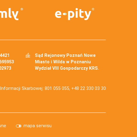
34421
Sąd Rejonowy Poznań Nowe
695953
Miasto i Wilda w Poznaniu
02973
Wydział VIII Gospodarczy KRS.
j Informacji Skarbowej: 801 055 055, +48 22 330 03 30
wne
mapa serwisu