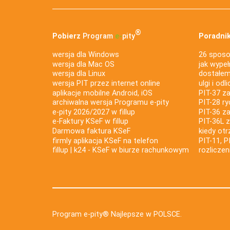
®
Pobierz
Program
e‑
pity
Poradnik
wersja dla Windows
26 sposo
wersja dla Mac OS
jak wypeł
wersja dla Linux
dostałem 
wersja PIT przez internet online
ulgi i odl
aplikacje mobilne Android, iOS
PIT-37 za
archiwalna wersja Programu e-pity
PIT-28 ry
e-pity 2026/2027 w fillup
PIT-36 z
e‑Faktury KSeF w fillup
PIT-36L 
Darmowa faktura KSeF
kiedy ot
firmly aplikacja KSeF na telefon
PIT-11, P
fillup | k24 - KSeF w biurze rachunkowym
rozlicze
Program e-pity® Najlepsze w POLSCE.