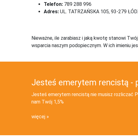
Telefon:
789 288 996
Adres:
UL. TATRZAŃSKA 105, 93-279 ŁÓD
Nieważne, ile zarabiasz i jaką kwotę stanowi Twó
wsparcia naszym podopiecznym. W ich imieniu jes
Jesteś emerytem rencistą - 
Jesteś emerytem rencistą nie musisz rozliczać PI
nam Twój 1,5%
więcej