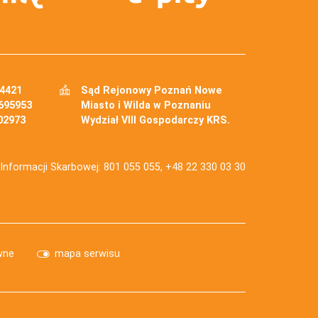
34421
Sąd Rejonowy Poznań Nowe
695953
Miasto i Wilda w Poznaniu
02973
Wydział VIII Gospodarczy KRS.
j Informacji Skarbowej: 801 055 055, +48 22 330 03 30
wne
mapa serwisu