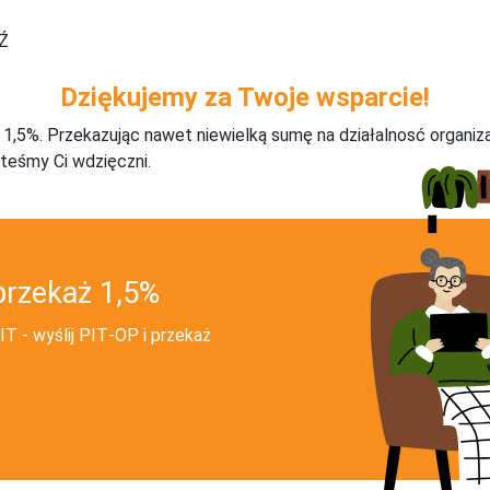
Ź
Dziękujemy za Twoje wsparcie!
j 1,5%. Przekazując nawet niewielką sumę na działalnosć organiz
teśmy Ci wdzięczni.
przekaż 1,5%
T - wyślij PIT‑OP i przekaż