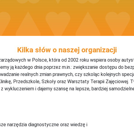
Kilka słów o naszej organizacji
ozarządowych w Polsce, która od 2002 roku wspiera osoby autysty
emy ją każdego dnia poprzez m.in.: zwiększanie dostępu do bezpł
adzanie realnych zmian prawnych, czy szkoląc kolejnych specj
linikę, Przedszkole, Szkoły oraz Warsztaty Terapii Zajęciowej.
wykluczeniem i dajemy szansę na lepsze, bardziej samodzielne
ze narzędzia diagnostyczne oraz wiedzę i