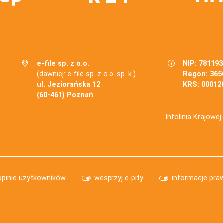
e-file sp. z o.o.
NIP: 78119
(dawniej: e-file sp. z o.o. sp. k.)
Regon: 365
ul. Jeziorańska 12
KRS: 00012
(60-461) Poznań
Infolinia Krajowe
opinie użytkowników
wesprzyj e-pity
informacje pra