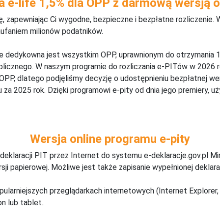
a e-life 1,5% dla OPP z darmową wersją o
 zapewniając Ci wygodne, bezpieczne i bezpłatne rozliczenie. 
aufaniem milionów podatników.
ine dedykowna jest wszystkim OPP, uprawnionym do otrzymania 1
blicznego. W naszym programie do rozliczania e-PITów w 2026 r
 OPP, dlatego podjęliśmy decyzję o udostępnieniu bezpłatnej w
za 2025 rok. Dzięki programowi e-pity od dnia jego premiery, u
Wersja online programu e-pity
deklaracji PIT przez Internet do systemu e-deklaracje.gov.pl M
ji papierowej. Możliwe jest także zapisanie wypełnionej deklarac
pularniejszych przeglądarkach internetowych (Internet Explorer, 
n lub tablet..