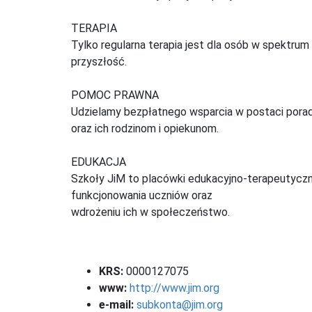
TERAPIA
Tylko regularna terapia jest dla osób w spektrum
przyszłość.
POMOC PRAWNA
Udzielamy bezpłatnego wsparcia w postaci por
oraz ich rodzinom i opiekunom.
EDUKACJA
Szkoły JiM to placówki edukacyjno-terapeutyczne
funkcjonowania uczniów oraz
wdrożeniu ich w społeczeństwo.
KRS:
0000127075
www:
http://www.jim.org
e-mail:
subkonta@jim.org