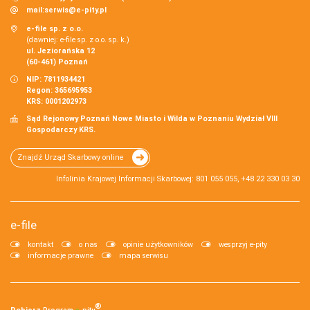
mail:
serwis@e-pity.pl
e-file sp. z o.o.
(dawniej: e-file sp. z o.o. sp. k.)
ul. Jeziorańska 12
(60-461) Poznań
NIP: 7811934421
Regon: 365695953
KRS: 0001202973
Sąd Rejonowy Poznań Nowe Miasto i Wilda w Poznaniu Wydział VIII
Gospodarczy KRS.
Znajdź Urząd Skarbowy online
Infolinia Krajowej Informacji Skarbowej: 801 055 055, +48 22 330 03 30
e-file
kontakt
o nas
opinie użytkowników
wesprzyj e-pity
informacje prawne
mapa serwisu
®