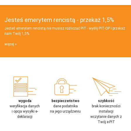
Jesteś emerytem rencistą - przekaż 1,5%
Jesteś emerytem rencistą nie musisz rozliczać PIT - wyślij PIT‑OP i przekaż
nam Twój 1,5%
więcej
wygoda
bezpieczeństwo
szybkość
weryfikacja danych
dane podatnika
brak konieczności
i opcja wysyłki e-
na jego urządzeniu
instalacji
deklaracji
wczytanie danych z
Twój e-PIT