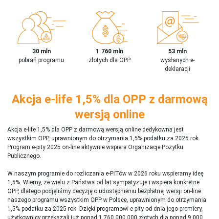
30 mln
1.760 mln
53 mln
pobrań programu
złotych dla OPP
wysłanych e-
deklaracji
Akcja e-life 1,5% dla OPP z darmową
wersją online
Akcja e-life 1,5% dla OPP z darmową wersją online dedykowna jest
wszystkim OPP, uprawnionym do otrzymania 1,5% podatku za 2025 rok.
Program e-pity 2025 on-line aktywnie wspiera Organizacje Pożytku
Publicznego.
W naszym programie do rozliczania e-PITów w 2026 roku wspieramy ideę
1,5%. Wiemy, że wielu z Państwa od lat sympatyzuje i wspiera konkretne
OPP, dlatego podjęliśmy decyzję o udostępnieniu bezpłatnej wersji on-line
naszego programu wszystkim OPP w Polsce, uprawnionym do otrzymania
1,5% podatku za 2025 rok. Dzięki programowi e-pity od dnia jego premiery,
użytkownicy przekazali już ponad 1 760 000 000 złotych dla ponad 9 000