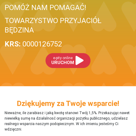
POMÓŻ NAM POMAGAĆ!
TOWARZYSTWO PRZYJACIÓŁ
BĘDZINA
KRS:
0000126752
e-pity online
URUCHOM
Dziękujemy za Twoje wsparcie!
Nieważne, ile zarabiasz i jaką kwotę stanowi Twój 1,5%. Przekazując nawet
niewielką sumę na działalnosć organizacji pożytku publicznego, udzielasz
realnego wsparcia naszym podopiecznym. W ich imieniu jesteśmy Ci
wdzięczni.