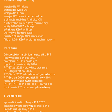
Pobierz
Program
e‑
pity
wersja dla Windows
wersja dla Mac OS
wersja dla Linux
wersja PIT przez internet online
aplikacje mobilne Android, iOS
archiwalna wersja Programu e-pity
e-pity 2026/2027 w fillup
e‑Faktury KSeF w fillup
Darmowa faktura KSeF
firmly aplikacja KSeF na telefon
fillup | k24 - KSeF w biurze rachunkowym
Poradniki
26 sposobów na obniżenie podatku PIT
jak wypełnić e-PIT'a 2027 ?
dostałem PIT-11 i co dalej?
ulgi i odliczenia - pity 2026
PIT-37 za 2026 - przykład, broszura
PIT-28 ryczałt za 2026
PIT-36 za 2026 - działalność gospodarcza
PIT-36L za 2026 - podatek liniowy 19%
kiedy otrzymasz zwrot podatku?
PIT-11, PIT-8C, PIT-4R i IFT - Płatnik PIT
rozliczenie PIT przez urząd skarbowy
e-Deklaracje
sprawdź i rozlicz Twój e PIT 2026
dlaczego warto sprawdzić Twój e-PIT
FAQ do usługi Twój e-PIT