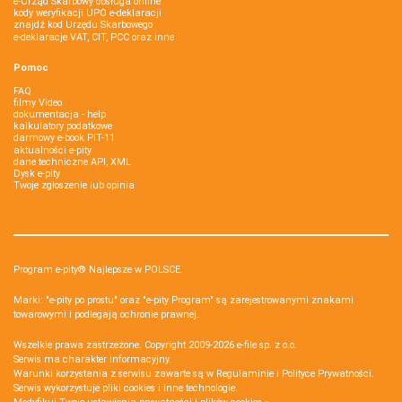
e-Urząd Skarbowy obsługa online
kody weryfikacji UPO e-deklaracji
znajdź kod Urzędu Skarbowego
e-deklaracje VAT, CIT, PCC oraz inne
Pomoc
FAQ
filmy Video
dokumentacja - help
kalkulatory podatkowe
darmowy e-book PIT-11
aktualności e-pity
dane techniczne API, XML
Dysk e-pity
Twoje zgłoszenie lub opinia
Program e-pity® Najlepsze w POLSCE.
Marki: "e-pity po prostu" oraz "e-pity Program" są zarejestrowanymi znakami
towarowymi i podlegają ochronie prawnej.
Wszelkie prawa zastrzeżone. Copyright 2009-2026
e-file sp. z o.o.
Serwis ma charakter informacyjny.
Warunki korzystania z serwisu zawarte są w
Regulaminie
i
Polityce Prywatności
.
Serwis wykorzystuje
pliki cookies i inne technologie
.