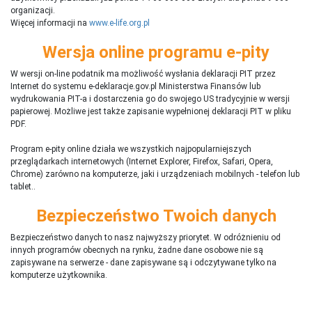
organizacji.
Więcej informacji na
www.e-life.org.pl
Wersja online programu e-pity
W wersji on-line podatnik ma możliwość wysłania deklaracji PIT przez
Internet do systemu e-deklaracje.gov.pl Ministerstwa Finansów lub
wydrukowania PIT-a i dostarczenia go do swojego US tradycyjnie w wersji
papierowej. Możliwe jest także zapisanie wypełnionej deklaracji PIT w pliku
PDF.
Program e-pity online działa we wszystkich najpopularniejszych
przeglądarkach internetowych (Internet Explorer, Firefox, Safari, Opera,
Chrome) zarówno na komputerze, jaki i urządzeniach mobilnych - telefon lub
tablet..
Bezpieczeństwo Twoich danych
Bezpieczeństwo danych to nasz najwyższy priorytet. W odróżnieniu od
innych programów obecnych na rynku,
ż
adne dane osobowe nie są
zapisywane na serwerze - dane zapisywane są i odczytywane tylko na
komputerze użytkownika.