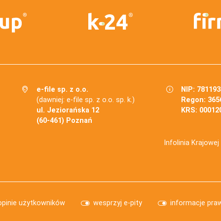
e-file sp. z o.o.
NIP: 78119
(dawniej: e-file sp. z o.o. sp. k.)
Regon: 365
ul. Jeziorańska 12
KRS: 00012
(60-461) Poznań
Infolinia Krajowe
opinie użytkowników
wesprzyj e-pity
informacje pra