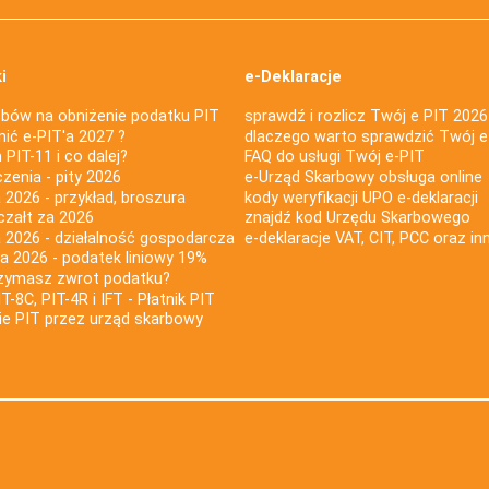
i
e-Deklaracje
bów na obniżenie podatku PIT
sprawdź i rozlicz Twój e PIT 2026
nić e-PIT'a 2027 ?
dlaczego warto sprawdzić Twój e
PIT-11 i co dalej?
FAQ do usługi Twój e-PIT
iczenia - pity 2026
e-Urząd Skarbowy obsługa online
 2026 - przykład, broszura
kody weryfikacji UPO e-deklaracji
czałt za 2026
znajdź kod Urzędu Skarbowego
a 2026 - działalność gospodarcza
e-deklaracje VAT, CIT, PCC oraz in
za 2026 - podatek liniowy 19%
rzymasz zwrot podatku?
IT-8C, PIT-4R i IFT - Płatnik PIT
nie PIT przez urząd skarbowy