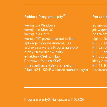
®
Pobierz
Program
e‑
pity
Poradnik
wersja dla Windows
26 sposo
wersja dla Mac OS
jak wypeł
wersja dla Linux
dostałem 
wersja PIT przez internet online
ulgi i odl
aplikacje mobilne Android, iOS
PIT-37 za
archiwalna wersja Programu e-pity
PIT-28 ry
e-pity 2026/2027 w fillup
PIT-36 z
e‑Faktury KSeF w fillup
PIT-36L 
Darmowa faktura KSeF
kiedy ot
firmly aplikacja KSeF na telefon
PIT-11, P
fillup | k24 - KSeF w biurze rachunkowym
rozlicze
Program e-pity® Najlepsze w POLSCE.