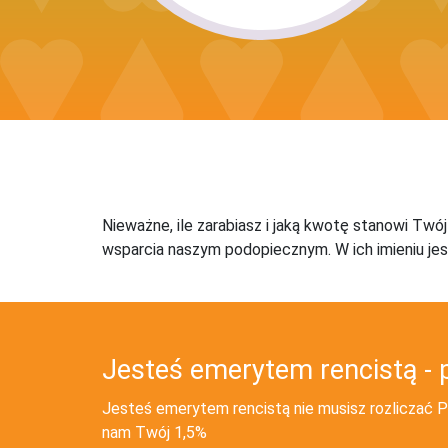
Nieważne, ile zarabiasz i jaką kwotę stanowi Twó
wsparcia naszym podopiecznym. W ich imieniu jes
Jesteś emerytem rencistą - 
Jesteś emerytem rencistą nie musisz rozliczać PI
nam Twój 1,5%