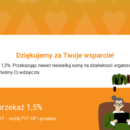
Dziękujemy za Twoje wsparcie!
j 1,5%. Przekazując nawet niewielką sumę na działalnosć organiz
teśmy Ci wdzięczni.
przekaż 1,5%
T - wyślij PIT‑OP i przekaż