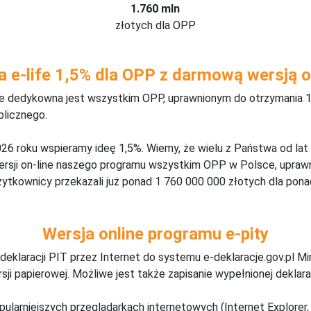
1.760 mln
złotych dla OPP
a e-life 1,5% dla OPP z darmową wersją o
ine dedykowna jest wszystkim OPP, uprawnionym do otrzymania 1
blicznego.
26 roku wspieramy ideę 1,5%. Wiemy, że wielu z Państwa od lat
wersji on-line naszego programu wszystkim OPP w Polsce, upraw
żytkownicy przekazali już ponad 1 760 000 000 złotych dla ponad
Wersja online programu e-pity
deklaracji PIT przez Internet do systemu e-deklaracje.gov.pl M
ji papierowej. Możliwe jest także zapisanie wypełnionej deklarac
pularniejszych przeglądarkach internetowych (Internet Explorer, 