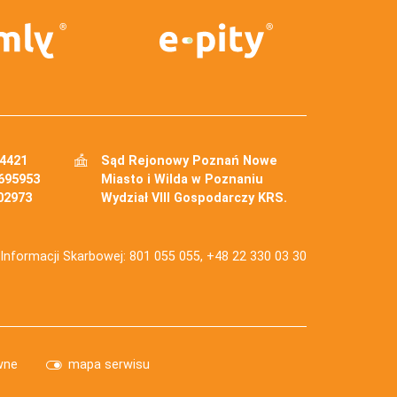
34421
Sąd Rejonowy Poznań Nowe
695953
Miasto i Wilda w Poznaniu
02973
Wydział VIII Gospodarczy KRS.
j Informacji Skarbowej: 801 055 055, +48 22 330 03 30
wne
mapa serwisu