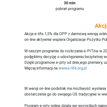
30 mln
pobrań programu
Akcj
Akcja e-life 1,5% dla OPP z darmową wersją onl
on-line aktywnie wspiera Organizacje Pożytku Pu
W naszym programie do rozliczania e-PITów w 20
podjęliśmy decyzję o udostępnieniu bezpłatnej 
Dzięki programowi e-pity od dnia jego premiery, u
Więcej informacji na
www.e-life.org.pl
W wersji on-line podatnik ma możliwość wysłania 
dostarczenia go do swojego US tradycyjnie w wers
Program e-pity online działa we wszystkich najpo