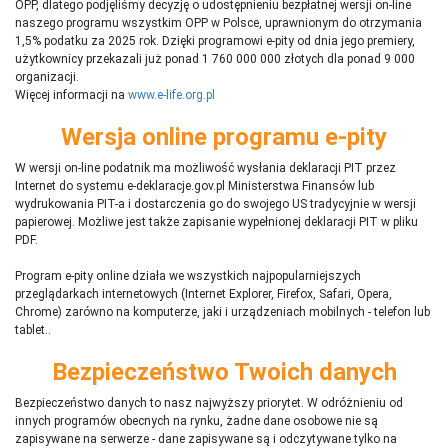
OPP, dlatego podjęliśmy decyzję o udostępnieniu bezpłatnej wersji on-line
naszego programu wszystkim OPP w Polsce, uprawnionym do otrzymania
1,5% podatku za 2025 rok. Dzięki programowi e-pity od dnia jego premiery,
użytkownicy przekazali już ponad 1 760 000 000 złotych dla ponad 9 000
organizacji.
Więcej informacji na
www.e-life.org.pl
Wersja online programu e-pity
W wersji on-line podatnik ma możliwość wysłania deklaracji PIT przez
Internet do systemu e-deklaracje.gov.pl Ministerstwa Finansów lub
wydrukowania PIT-a i dostarczenia go do swojego US tradycyjnie w wersji
papierowej. Możliwe jest także zapisanie wypełnionej deklaracji PIT w pliku
PDF.
Program e-pity online działa we wszystkich najpopularniejszych
przeglądarkach internetowych (Internet Explorer, Firefox, Safari, Opera,
Chrome) zarówno na komputerze, jaki i urządzeniach mobilnych - telefon lub
tablet..
Bezpieczeństwo Twoich danych
Bezpieczeństwo danych to nasz najwyższy priorytet. W odróżnieniu od
innych programów obecnych na rynku,
ż
adne dane osobowe nie są
zapisywane na serwerze - dane zapisywane są i odczytywane tylko na