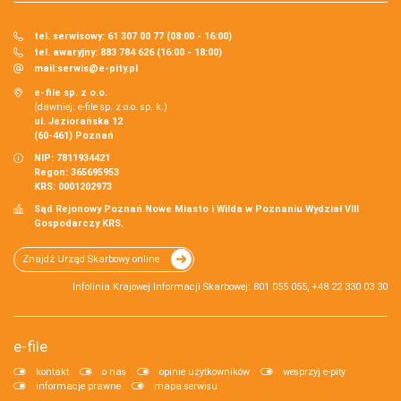
tel. serwisowy: 61 307 00 77 (08:00 - 16:00)
tel. awaryjny: 883 784 626 (16:00 - 18:00)
mail:
serwis@e-pity.pl
e-file sp. z o.o.
(dawniej: e-file sp. z o.o. sp. k.)
ul. Jeziorańska 12
(60-461) Poznań
NIP: 7811934421
Regon: 365695953
KRS: 0001202973
Sąd Rejonowy Poznań Nowe Miasto i Wilda w Poznaniu Wydział VIII
Gospodarczy KRS.
Znajdź Urząd Skarbowy online
Infolinia Krajowej Informacji Skarbowej: 801 055 055, +48 22 330 03 30
e-file
kontakt
o nas
opinie użytkowników
wesprzyj e-pity
informacje prawne
mapa serwisu