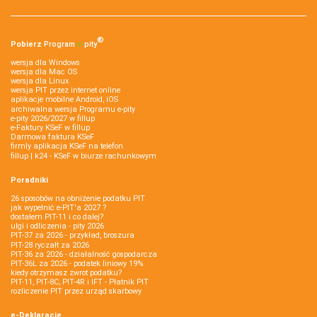
®
Pobierz
Program
e‑
pity
wersja dla Windows
wersja dla Mac OS
wersja dla Linux
wersja PIT przez internet online
aplikacje mobilne Android, iOS
archiwalna wersja Programu e-pity
e-pity 2026/2027 w fillup
e‑Faktury KSeF w fillup
Darmowa faktura KSeF
firmly aplikacja KSeF na telefon
fillup | k24 - KSeF w biurze rachunkowym
Poradniki
26 sposobów na obniżenie podatku PIT
jak wypełnić e-PIT'a 2027 ?
dostałem PIT-11 i co dalej?
ulgi i odliczenia - pity 2026
PIT-37 za 2026 - przykład, broszura
PIT-28 ryczałt za 2026
PIT-36 za 2026 - działalność gospodarcza
PIT-36L za 2026 - podatek liniowy 19%
kiedy otrzymasz zwrot podatku?
PIT-11, PIT-8C, PIT-4R i IFT - Płatnik PIT
rozliczenie PIT przez urząd skarbowy
e-Deklaracje