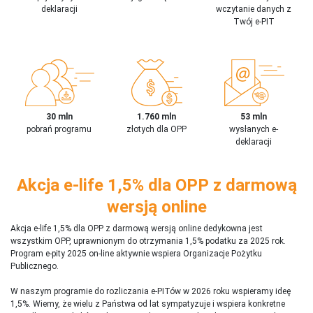
deklaracji
wczytanie danych z
Twój e-PIT
30 mln
1.760 mln
53 mln
pobrań programu
złotych dla OPP
wysłanych e-
deklaracji
Akcja e-life 1,5% dla OPP z darmową
wersją online
Akcja e-life 1,5% dla OPP z darmową wersją online dedykowna jest
wszystkim OPP, uprawnionym do otrzymania 1,5% podatku za 2025 rok.
Program e-pity 2025 on-line aktywnie wspiera Organizacje Pożytku
Publicznego.
W naszym programie do rozliczania e-PITów w 2026 roku wspieramy ideę
1,5%. Wiemy, że wielu z Państwa od lat sympatyzuje i wspiera konkretne