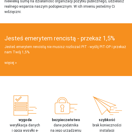
niewielką sumę na działalnosć organizacji pożytku publicznego, udzielasz
realnego wsparcia naszym podopiecznym. W ich imieniu jesteśmy Ci
wdzięczni.
Jesteś emerytem rencistą - przekaż 1,5%
Jesteś emerytem rencistą nie musisz rozliczać PIT - wyślij PIT‑OP i przekaż
nam Twój 1,5%
więcej
wygoda
bezpieczeństwo
szybkość
weryfikacja danych
dane podatnika
brak konieczności
i opcja wysyłki e-
na jego urządzeniu
instalacji