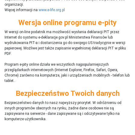
organizacji.
Więcej informacji na
www.e-life.org.pl
Wersja online programu e-pity
W wersji on-line podatnik ma możliwość wysłania deklaracji PIT przez
Internet do systemu e-deklaracje.gov.pl Ministerstwa Finansów lub
wydrukowania PIT-a i dostarczenia go do swojego US tradycyjnie w wersji
papierowej. Możliwe jest także zapisanie wypełnionej deklaracji PIT w pliku
PDF.
Program e-pity online działa we wszystkich najpopularniejszych
przeglądarkach internetowych (Internet Explorer, Firefox, Safari, Opera,
Chrome) zarówno na komputerze, jaki i urządzeniach mobilnych - telefon lub
tablet..
Bezpieczeństwo Twoich danych
Bezpieczeństwo danych to nasz najwyższy priorytet. W odróżnieniu od
innych programów obecnych na rynku,
ż
adne dane osobowe nie są
zapisywane na serwerze - dane zapisywane są i odczytywane tylko na
komputerze użytkownika.