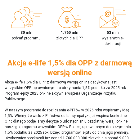
30 mln
1.760 mln
53 mln
pobrań programu
złotych dla OPP
wysłanych e-
deklaracji
Akcja e-life 1,5% dla OPP z darmową
wersją online
Akcja e-life 1,5% dla OPP z darmową wersją online dedykowna jest
wszystkim OPP, uprawnionym do otrzymania 1,5% podatku za 2025 rok.
Program e-pity 2025 on-line aktywnie wspiera Organizacje Pożytku
Publicznego.
W naszym programie do rozliczania e-PITów w 2026 roku wspieramy ideę
1,5%. Wiemy, że wielu z Państwa od lat sympatyzuje i wspiera konkretne
OPP, dlatego podjęliśmy decyzję o udostępnieniu bezpłatnej wersji on-line
naszego programu wszystkim OPP w Polsce, uprawnionym do otrzymania
1,5% podatku za 2025 rok. Dzięki programowi e-pity od dnia jego premiery,
użytkownicy przekazali już ponad 1 760 000 000 złotych dla ponad 9 000