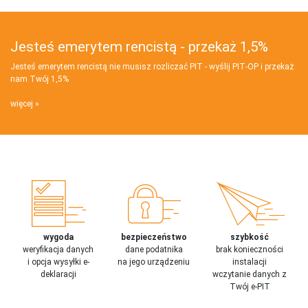
Jesteś emerytem rencistą - przekaż 1,5%
Jesteś emerytem rencistą nie musisz rozliczać PIT - wyślij PIT‑OP i przekaż
nam Twój 1,5%
więcej
wygoda
bezpieczeństwo
szybkość
weryfikacja danych
dane podatnika
brak konieczności
i opcja wysyłki e-
na jego urządzeniu
instalacji
deklaracji
wczytanie danych z
Twój e-PIT