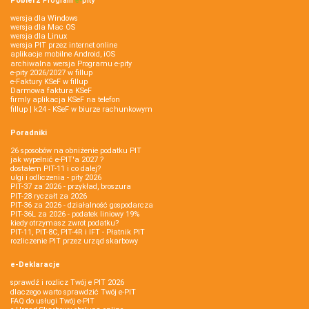
Pobierz
Program
e‑
pity
wersja dla Windows
wersja dla Mac OS
wersja dla Linux
wersja PIT przez internet online
aplikacje mobilne Android, iOS
archiwalna wersja Programu e-pity
e-pity 2026/2027 w fillup
e‑Faktury KSeF w fillup
Darmowa faktura KSeF
firmly aplikacja KSeF na telefon
fillup | k24 - KSeF w biurze rachunkowym
Poradniki
26 sposobów na obniżenie podatku PIT
jak wypełnić e-PIT'a 2027 ?
dostałem PIT-11 i co dalej?
ulgi i odliczenia - pity 2026
PIT-37 za 2026 - przykład, broszura
PIT-28 ryczałt za 2026
PIT-36 za 2026 - działalność gospodarcza
PIT-36L za 2026 - podatek liniowy 19%
kiedy otrzymasz zwrot podatku?
PIT-11, PIT-8C, PIT-4R i IFT - Płatnik PIT
rozliczenie PIT przez urząd skarbowy
e-Deklaracje
sprawdź i rozlicz Twój e PIT 2026
dlaczego warto sprawdzić Twój e-PIT
FAQ do usługi Twój e-PIT