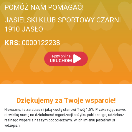
POMÓŻ NAM POMAGAĆ!
JASIELSKI KLUB SPORTOWY CZARNI
1910 JASŁO
KRS:
0000122238
e-pity online
URUCHOM
Dziękujemy za Twoje wsparcie!
Nieważne, ile zarabiasz i jaką kwotę stanowi Twój 1,5%. Przekazując nawet
niewielką sumę na działalnosć organizacji pożytku publicznego, udzielasz
realnego wsparcia naszym podopiecznym. W ich imieniu jesteśmy Ci
wdzięczni.