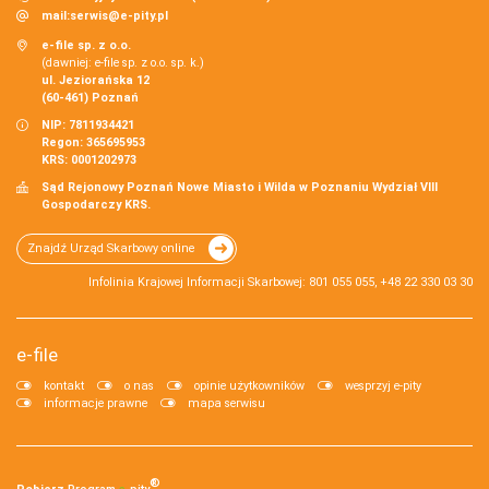
mail:
serwis@e-pity.pl
e-file sp. z o.o.
(dawniej: e-file sp. z o.o. sp. k.)
ul. Jeziorańska 12
(60-461) Poznań
NIP: 7811934421
Regon: 365695953
KRS: 0001202973
Sąd Rejonowy Poznań Nowe Miasto i Wilda w Poznaniu Wydział VIII
Gospodarczy KRS.
Znajdź Urząd Skarbowy online
Infolinia Krajowej Informacji Skarbowej: 801 055 055, +48 22 330 03 30
e-file
kontakt
o nas
opinie użytkowników
wesprzyj e-pity
informacje prawne
mapa serwisu
®