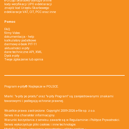
e-Urząd Skarbowy obsługa online
kody weryfikacji UPO e-deklaracji
znajdź kod Urzędu Skarbowego
e-deklaracje VAT, CIT, PCC oraz inne
Pomoc
FAQ
filmy Video
dokumentacja - help
kalkulatory podatkowe
darmowy e-book PIT-11
aktualności e-pity
dane techniczne API, XML
Dysk e-pity
Twoje zgłoszenie lub opinia
Program e-pity® Najlepsze w POLSCE.
Marki: "e-pity po prostu" oraz "e-pity Program" są zarejestrowanymi znakami
towarowymi i podlegają ochronie prawnej.
Wszelkie prawa zastrzeżone. Copyright 2009-2026
e-file sp. z o.o.
Serwis ma charakter informacyjny.
Warunki korzystania z serwisu zawarte są w
Regulaminie
i
Polityce Prywatności
.
Serwis wykorzystuje
pliki cookies i inne technologie
.