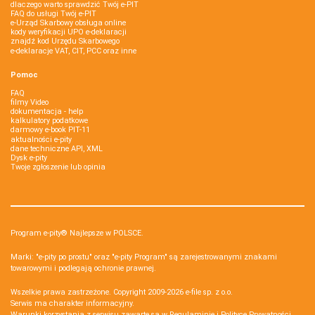
dlaczego warto sprawdzić Twój e-PIT
FAQ do usługi Twój e-PIT
e-Urząd Skarbowy obsługa online
kody weryfikacji UPO e-deklaracji
znajdź kod Urzędu Skarbowego
e-deklaracje VAT, CIT, PCC oraz inne
Pomoc
FAQ
filmy Video
dokumentacja - help
kalkulatory podatkowe
darmowy e-book PIT-11
aktualności e-pity
dane techniczne API, XML
Dysk e-pity
Twoje zgłoszenie lub opinia
Program e-pity® Najlepsze w POLSCE.
Marki: "e-pity po prostu" oraz "e-pity Program" są zarejestrowanymi znakami
towarowymi i podlegają ochronie prawnej.
Wszelkie prawa zastrzeżone. Copyright 2009-2026
e-file sp. z o.o.
Serwis ma charakter informacyjny.
Warunki korzystania z serwisu zawarte są w
Regulaminie
i
Polityce Prywatności
.