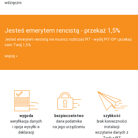
wdzięczni.
Jesteś emerytem rencistą - przekaż 1,5%
Jesteś emerytem rencistą nie musisz rozliczać PIT - wyślij PIT‑OP i przekaż
nam Twój 1,5%
więcej
wygoda
bezpieczeństwo
szybkość
weryfikacja danych
dane podatnika
brak konieczności
i opcja wysyłki e-
na jego urządzeniu
instalacji
deklaracji
wczytanie danych z
Twój e-PIT