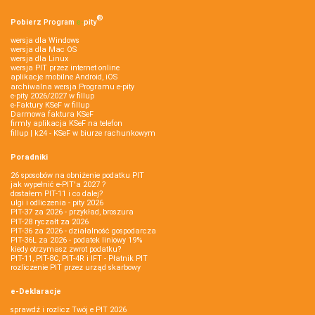
®
Pobierz
Program
e‑
pity
wersja dla Windows
wersja dla Mac OS
wersja dla Linux
wersja PIT przez internet online
aplikacje mobilne Android, iOS
archiwalna wersja Programu e-pity
e-pity 2026/2027 w fillup
e‑Faktury KSeF w fillup
Darmowa faktura KSeF
firmly aplikacja KSeF na telefon
fillup | k24 - KSeF w biurze rachunkowym
Poradniki
26 sposobów na obniżenie podatku PIT
jak wypełnić e-PIT'a 2027 ?
dostałem PIT-11 i co dalej?
ulgi i odliczenia - pity 2026
PIT-37 za 2026 - przykład, broszura
PIT-28 ryczałt za 2026
PIT-36 za 2026 - działalność gospodarcza
PIT-36L za 2026 - podatek liniowy 19%
kiedy otrzymasz zwrot podatku?
PIT-11, PIT-8C, PIT-4R i IFT - Płatnik PIT
rozliczenie PIT przez urząd skarbowy
e-Deklaracje
sprawdź i rozlicz Twój e PIT 2026