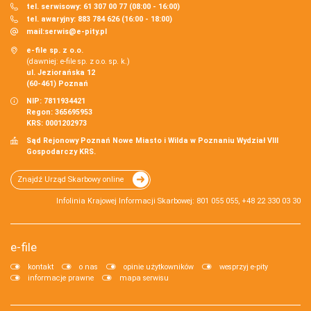
tel. serwisowy: 61 307 00 77 (08:00 - 16:00)
tel. awaryjny: 883 784 626 (16:00 - 18:00)
mail:
serwis@e-pity.pl
e-file sp. z o.o.
(dawniej: e-file sp. z o.o. sp. k.)
ul. Jeziorańska 12
(60-461) Poznań
NIP: 7811934421
Regon: 365695953
KRS: 0001202973
Sąd Rejonowy Poznań Nowe Miasto i Wilda w Poznaniu Wydział VIII
Gospodarczy KRS.
Znajdź Urząd Skarbowy online
Infolinia Krajowej Informacji Skarbowej: 801 055 055, +48 22 330 03 30
e-file
kontakt
o nas
opinie użytkowników
wesprzyj e-pity
informacje prawne
mapa serwisu