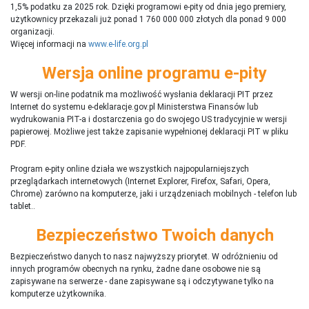
1,5% podatku za 2025 rok. Dzięki programowi e-pity od dnia jego premiery,
użytkownicy przekazali już ponad 1 760 000 000 złotych dla ponad 9 000
organizacji.
Więcej informacji na
www.e-life.org.pl
Wersja online programu e-pity
W wersji on-line podatnik ma możliwość wysłania deklaracji PIT przez
Internet do systemu e-deklaracje.gov.pl Ministerstwa Finansów lub
wydrukowania PIT-a i dostarczenia go do swojego US tradycyjnie w wersji
papierowej. Możliwe jest także zapisanie wypełnionej deklaracji PIT w pliku
PDF.
Program e-pity online działa we wszystkich najpopularniejszych
przeglądarkach internetowych (Internet Explorer, Firefox, Safari, Opera,
Chrome) zarówno na komputerze, jaki i urządzeniach mobilnych - telefon lub
tablet..
Bezpieczeństwo Twoich danych
Bezpieczeństwo danych to nasz najwyższy priorytet. W odróżnieniu od
innych programów obecnych na rynku,
ż
adne dane osobowe nie są
zapisywane na serwerze - dane zapisywane są i odczytywane tylko na
komputerze użytkownika.