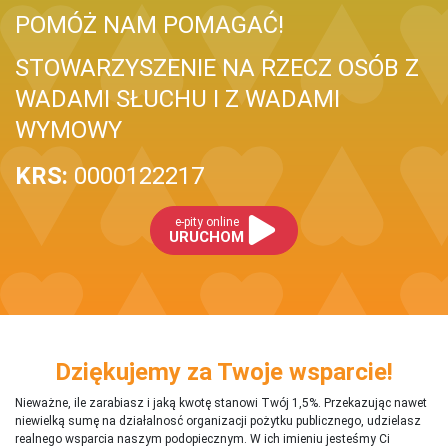
POMÓŻ NAM POMAGAĆ!
STOWARZYSZENIE NA RZECZ OSÓB Z
WADAMI SŁUCHU I Z WADAMI
WYMOWY
KRS:
0000122217
e-pity online
URUCHOM
Dziękujemy za Twoje wsparcie!
Nieważne, ile zarabiasz i jaką kwotę stanowi Twój 1,5%. Przekazując nawet
niewielką sumę na działalnosć organizacji pożytku publicznego, udzielasz
realnego wsparcia naszym podopiecznym. W ich imieniu jesteśmy Ci