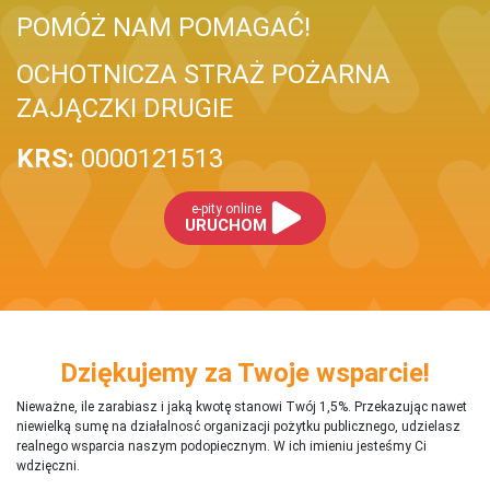
POMÓŻ NAM POMAGAĆ!
OCHOTNICZA STRAŻ POŻARNA
ZAJĄCZKI DRUGIE
KRS:
0000121513
e-pity online
URUCHOM
Dziękujemy za Twoje wsparcie!
Nieważne, ile zarabiasz i jaką kwotę stanowi Twój 1,5%. Przekazując nawet
niewielką sumę na działalnosć organizacji pożytku publicznego, udzielasz
realnego wsparcia naszym podopiecznym. W ich imieniu jesteśmy Ci
wdzięczni.