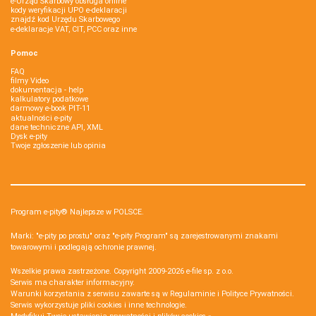
e-Urząd Skarbowy obsługa online
kody weryfikacji UPO e-deklaracji
znajdź kod Urzędu Skarbowego
e-deklaracje VAT, CIT, PCC oraz inne
Pomoc
FAQ
filmy Video
dokumentacja - help
kalkulatory podatkowe
darmowy e-book PIT-11
aktualności e-pity
dane techniczne API, XML
Dysk e-pity
Twoje zgłoszenie lub opinia
Program e-pity® Najlepsze w POLSCE.
Marki: "e-pity po prostu" oraz "e-pity Program" są zarejestrowanymi znakami
towarowymi i podlegają ochronie prawnej.
Wszelkie prawa zastrzeżone. Copyright 2009-2026
e-file sp. z o.o.
Serwis ma charakter informacyjny.
Warunki korzystania z serwisu zawarte są w
Regulaminie
i
Polityce Prywatności
.
Serwis wykorzystuje
pliki cookies i inne technologie
.