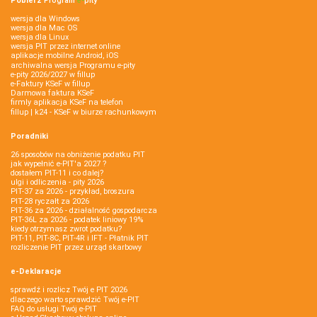
Pobierz
Program
e‑
pity
wersja dla Windows
wersja dla Mac OS
wersja dla Linux
wersja PIT przez internet online
aplikacje mobilne Android, iOS
archiwalna wersja Programu e-pity
e-pity 2026/2027 w fillup
e‑Faktury KSeF w fillup
Darmowa faktura KSeF
firmly aplikacja KSeF na telefon
fillup | k24 - KSeF w biurze rachunkowym
Poradniki
26 sposobów na obniżenie podatku PIT
jak wypełnić e-PIT'a 2027 ?
dostałem PIT-11 i co dalej?
ulgi i odliczenia - pity 2026
PIT-37 za 2026 - przykład, broszura
PIT-28 ryczałt za 2026
PIT-36 za 2026 - działalność gospodarcza
PIT-36L za 2026 - podatek liniowy 19%
kiedy otrzymasz zwrot podatku?
PIT-11, PIT-8C, PIT-4R i IFT - Płatnik PIT
rozliczenie PIT przez urząd skarbowy
e-Deklaracje
sprawdź i rozlicz Twój e PIT 2026
dlaczego warto sprawdzić Twój e-PIT
FAQ do usługi Twój e-PIT