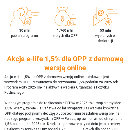
30 mln
1.760 mln
53 mln
pobrań programu
złotych dla OPP
wysłanych e-
deklaracji
Akcja e-life 1,5% dla OPP z darmową
wersją online
Akcja e-life 1,5% dla OPP z darmową wersją online dedykowna jest
wszystkim OPP, uprawnionym do otrzymania 1,5% podatku za 2025 rok.
Program e-pity 2025 on-line aktywnie wspiera Organizacje Pożytku
Publicznego.
W naszym programie do rozliczania e-PITów w 2026 roku wspieramy ideę
1,5%. Wiemy, że wielu z Państwa od lat sympatyzuje i wspiera konkretne
OPP, dlatego podjęliśmy decyzję o udostępnieniu bezpłatnej wersji on-line
naszego programu wszystkim OPP w Polsce, uprawnionym do otrzymania
1,5% podatku za 2025 rok. Dzięki programowi e-pity od dnia jego premiery,
użytkownicy przekazali już ponad 1 760 000 000 złotych dla ponad 9 000