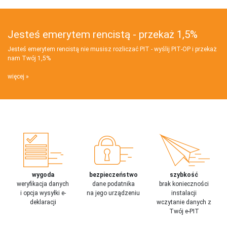
Jesteś emerytem rencistą - przekaż 1,5%
Jesteś emerytem rencistą nie musisz rozliczać PIT - wyślij PIT‑OP i przekaż
nam Twój 1,5%
więcej
wygoda
bezpieczeństwo
szybkość
weryfikacja danych
dane podatnika
brak konieczności
i opcja wysyłki e-
na jego urządzeniu
instalacji
deklaracji
wczytanie danych z
Twój e-PIT