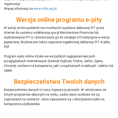
organizacji.
Więcej informacji na
www.e-life.org.pl
Wersja online programu e-pity
W wersji on-line podatnik ma możliwość wysłania deklaracji PIT przez
Internet do systemu e-deklaracje.gov.pl Ministerstwa Finansów lub
wydrukowania PIT-a i dostarczenia go do swojego US tradycyjnie w wersji
papierowej. Możliwe jest także zapisanie wypełnionej deklaracji PIT w pliku
PDF.
Program e-pity online działa we wszystkich najpopularniejszych
przeglądarkach internetowych (Internet Explorer, Firefox, Safari, Opera,
Chrome) zarówno na komputerze, jaki i urządzeniach mobilnych - telefon lub
tablet..
Bezpieczeństwo Twoich danych
Bezpieczeństwo danych to nasz najwyższy priorytet. W odróżnieniu od
innych programów obecnych na rynku,
ż
adne dane osobowe nie są
zapisywane na serwerze - dane zapisywane są i odczytywane tylko na
komputerze użytkownika.