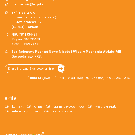
mail:
serwis@e-pity.pl
e-file sp. z o.o.
(dawniej: e-file sp. z o.o. sp. k.)
ul. Jeziorańska 12
(60-461) Poznań
NIP: 7811934421
Regon: 365695953
KRS: 0001202973
Sąd Rejonowy Poznań Nowe Miasto i Wilda w Poznaniu Wydział VIII
Gospodarczy KRS.
Znajdź Urząd Skarbowy online
Infolinia Krajowej Informacji Skarbowej: 801 055 055, +48 22 330 03 30
e-file
kontakt
o nas
opinie użytkowników
wesprzyj e-pity
informacje prawne
mapa serwisu
®