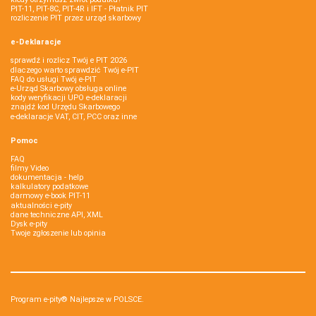
PIT-11, PIT-8C, PIT-4R i IFT - Płatnik PIT
rozliczenie PIT przez urząd skarbowy
e-Deklaracje
sprawdź i rozlicz Twój e PIT 2026
dlaczego warto sprawdzić Twój e-PIT
FAQ do usługi Twój e-PIT
e-Urząd Skarbowy obsługa online
kody weryfikacji UPO e-deklaracji
znajdź kod Urzędu Skarbowego
e-deklaracje VAT, CIT, PCC oraz inne
Pomoc
FAQ
filmy Video
dokumentacja - help
kalkulatory podatkowe
darmowy e-book PIT-11
aktualności e-pity
dane techniczne API, XML
Dysk e-pity
Twoje zgłoszenie lub opinia
Program e-pity® Najlepsze w POLSCE.