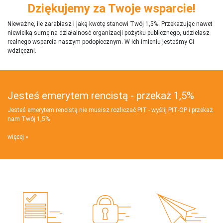
Dziękujemy za Twoje wsparcie!
Nieważne, ile zarabiasz i jaką kwotę stanowi Twój 1,5%. Przekazując nawet
niewielką sumę na działalnosć organizacji pożytku publicznego, udzielasz
realnego wsparcia naszym podopiecznym. W ich imieniu jesteśmy Ci
wdzięczni.
Jesteś emerytem rencistą - przekaż 1,5%
Jesteś emerytem rencistą nie musisz rozliczać PIT - wyślij PIT‑OP i przekaż
nam Twój 1,5%
więcej