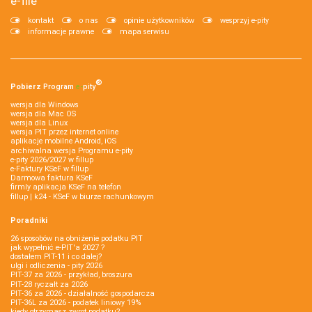
e-file
kontakt
o nas
opinie użytkowników
wesprzyj e-pity
informacje prawne
mapa serwisu
®
Pobierz
Program
e‑
pity
wersja dla Windows
wersja dla Mac OS
wersja dla Linux
wersja PIT przez internet online
aplikacje mobilne Android, iOS
archiwalna wersja Programu e-pity
e-pity 2026/2027 w fillup
e‑Faktury KSeF w fillup
Darmowa faktura KSeF
firmly aplikacja KSeF na telefon
fillup | k24 - KSeF w biurze rachunkowym
Poradniki
26 sposobów na obniżenie podatku PIT
jak wypełnić e-PIT'a 2027 ?
dostałem PIT-11 i co dalej?
ulgi i odliczenia - pity 2026
PIT-37 za 2026 - przykład, broszura
PIT-28 ryczałt za 2026
PIT-36 za 2026 - działalność gospodarcza
PIT-36L za 2026 - podatek liniowy 19%
kiedy otrzymasz zwrot podatku?