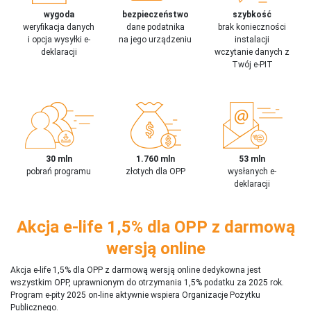
wygoda
bezpieczeństwo
szybkość
weryfikacja danych
dane podatnika
brak konieczności
i opcja wysyłki e-
na jego urządzeniu
instalacji
deklaracji
wczytanie danych z
Twój e-PIT
30 mln
1.760 mln
53 mln
pobrań programu
złotych dla OPP
wysłanych e-
deklaracji
Akcja e-life 1,5% dla OPP z darmową
wersją online
Akcja e-life 1,5% dla OPP z darmową wersją online dedykowna jest
wszystkim OPP, uprawnionym do otrzymania 1,5% podatku za 2025 rok.
Program e-pity 2025 on-line aktywnie wspiera Organizacje Pożytku
Publicznego.