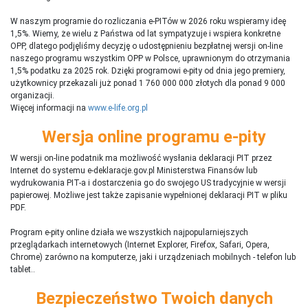
W naszym programie do rozliczania e-PITów w 2026 roku wspieramy ideę
1,5%. Wiemy, że wielu z Państwa od lat sympatyzuje i wspiera konkretne
OPP, dlatego podjęliśmy decyzję o udostępnieniu bezpłatnej wersji on-line
naszego programu wszystkim OPP w Polsce, uprawnionym do otrzymania
1,5% podatku za 2025 rok. Dzięki programowi e-pity od dnia jego premiery,
użytkownicy przekazali już ponad 1 760 000 000 złotych dla ponad 9 000
organizacji.
Więcej informacji na
www.e-life.org.pl
Wersja online programu e-pity
W wersji on-line podatnik ma możliwość wysłania deklaracji PIT przez
Internet do systemu e-deklaracje.gov.pl Ministerstwa Finansów lub
wydrukowania PIT-a i dostarczenia go do swojego US tradycyjnie w wersji
papierowej. Możliwe jest także zapisanie wypełnionej deklaracji PIT w pliku
PDF.
Program e-pity online działa we wszystkich najpopularniejszych
przeglądarkach internetowych (Internet Explorer, Firefox, Safari, Opera,
Chrome) zarówno na komputerze, jaki i urządzeniach mobilnych - telefon lub
tablet..
Bezpieczeństwo Twoich danych