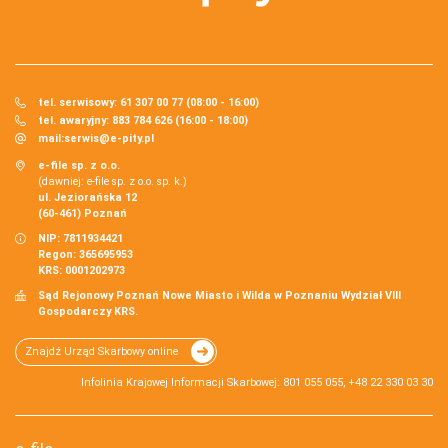
tel. serwisowy: 61 307 00 77 (08:00 - 16:00)
tel. awaryjny: 883 784 626 (16:00 - 18:00)
mail:
serwis@e-pity.pl
e-file sp. z o.o.
(dawniej: e-file sp. z o.o. sp. k.)
ul. Jeziorańska 12
(60-461) Poznań
NIP: 7811934421
Regon: 365695953
KRS: 0001202973
Sąd Rejonowy Poznań Nowe Miasto i Wilda w Poznaniu Wydział VIII
Gospodarczy KRS.
Znajdź Urząd Skarbowy online
Infolinia Krajowej Informacji Skarbowej: 801 055 055, +48 22 330 03 30