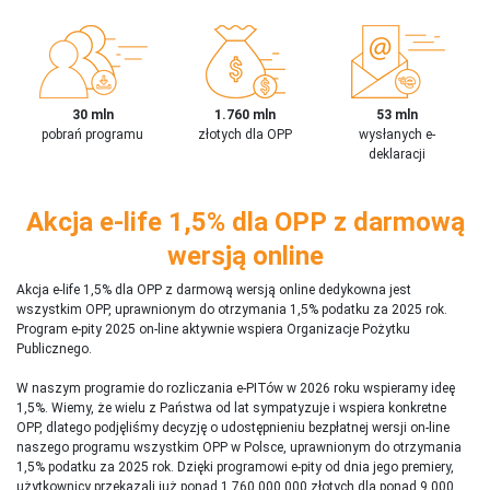
30 mln
1.760 mln
53 mln
pobrań programu
złotych dla OPP
wysłanych e-
deklaracji
Akcja e-life 1,5% dla OPP z darmową
wersją online
Akcja e-life 1,5% dla OPP z darmową wersją online dedykowna jest
wszystkim OPP, uprawnionym do otrzymania 1,5% podatku za 2025 rok.
Program e-pity 2025 on-line aktywnie wspiera Organizacje Pożytku
Publicznego.
W naszym programie do rozliczania e-PITów w 2026 roku wspieramy ideę
1,5%. Wiemy, że wielu z Państwa od lat sympatyzuje i wspiera konkretne
OPP, dlatego podjęliśmy decyzję o udostępnieniu bezpłatnej wersji on-line
naszego programu wszystkim OPP w Polsce, uprawnionym do otrzymania
1,5% podatku za 2025 rok. Dzięki programowi e-pity od dnia jego premiery,
użytkownicy przekazali już ponad 1 760 000 000 złotych dla ponad 9 000