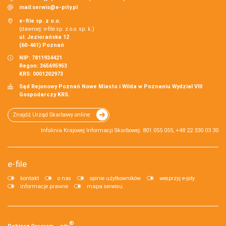
mail:
serwis@e-pity.pl
e-file sp. z o.o.
(dawniej: e-file sp. z o.o. sp. k.)
ul. Jeziorańska 12
(60-461) Poznań
NIP: 7811934421
Regon: 365695953
KRS: 0001202973
Sąd Rejonowy Poznań Nowe Miasto i Wilda w Poznaniu Wydział VIII
Gospodarczy KRS.
Znajdź Urząd Skarbowy online
Infolinia Krajowej Informacji Skarbowej: 801 055 055, +48 22 330 03 30
e-file
kontakt
o nas
opinie użytkowników
wesprzyj e-pity
informacje prawne
mapa serwisu
®