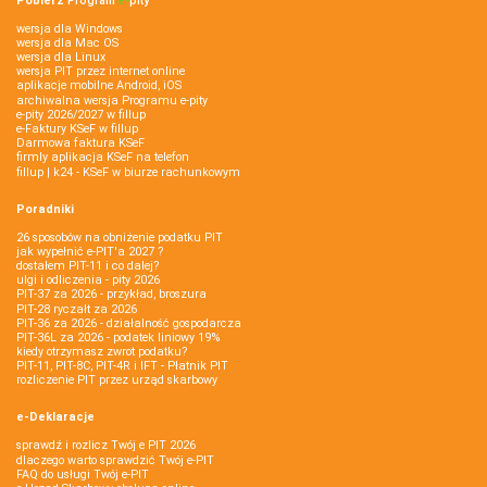
Pobierz
Program
e‑
pity
wersja dla Windows
wersja dla Mac OS
wersja dla Linux
wersja PIT przez internet online
aplikacje mobilne Android, iOS
archiwalna wersja Programu e-pity
e-pity 2026/2027 w fillup
e‑Faktury KSeF w fillup
Darmowa faktura KSeF
firmly aplikacja KSeF na telefon
fillup | k24 - KSeF w biurze rachunkowym
Poradniki
26 sposobów na obniżenie podatku PIT
jak wypełnić e-PIT'a 2027 ?
dostałem PIT-11 i co dalej?
ulgi i odliczenia - pity 2026
PIT-37 za 2026 - przykład, broszura
PIT-28 ryczałt za 2026
PIT-36 za 2026 - działalność gospodarcza
PIT-36L za 2026 - podatek liniowy 19%
kiedy otrzymasz zwrot podatku?
PIT-11, PIT-8C, PIT-4R i IFT - Płatnik PIT
rozliczenie PIT przez urząd skarbowy
e-Deklaracje
sprawdź i rozlicz Twój e PIT 2026
dlaczego warto sprawdzić Twój e-PIT
FAQ do usługi Twój e-PIT