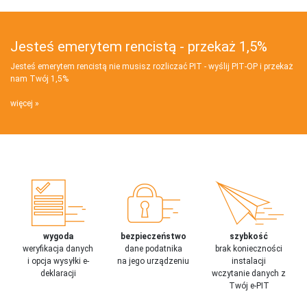
Jesteś emerytem rencistą - przekaż 1,5%
Jesteś emerytem rencistą nie musisz rozliczać PIT - wyślij PIT‑OP i przekaż
nam Twój 1,5%
więcej
wygoda
bezpieczeństwo
szybkość
weryfikacja danych
dane podatnika
brak konieczności
i opcja wysyłki e-
na jego urządzeniu
instalacji
deklaracji
wczytanie danych z
Twój e-PIT