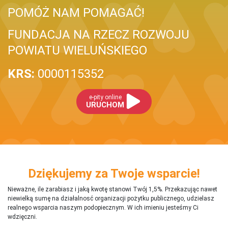
POMÓŻ NAM POMAGAĆ!
FUNDACJA NA RZECZ ROZWOJU
POWIATU WIELUŃSKIEGO
KRS:
0000115352
e-pity online
URUCHOM
Dziękujemy za Twoje wsparcie!
Nieważne, ile zarabiasz i jaką kwotę stanowi Twój 1,5%. Przekazując nawet
niewielką sumę na działalnosć organizacji pożytku publicznego, udzielasz
realnego wsparcia naszym podopiecznym. W ich imieniu jesteśmy Ci
wdzięczni.