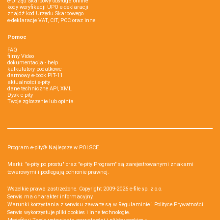
e-Urząd Skarbowy obsługa online
kody weryfikacji UPO e-deklaracji
znajdź kod Urzędu Skarbowego
e-deklaracje VAT, CIT, PCC oraz inne
Pomoc
FAQ
filmy Video
dokumentacja - help
kalkulatory podatkowe
darmowy e-book PIT-11
aktualności e-pity
dane techniczne API, XML
Dysk e-pity
Twoje zgłoszenie lub opinia
Program e-pity® Najlepsze w POLSCE.
Marki: "e-pity po prostu" oraz "e-pity Program" są zarejestrowanymi znakami
towarowymi i podlegają ochronie prawnej.
Wszelkie prawa zastrzeżone. Copyright 2009-2026
e-file sp. z o.o.
Serwis ma charakter informacyjny.
Warunki korzystania z serwisu zawarte są w
Regulaminie
i
Polityce Prywatności
.
Serwis wykorzystuje
pliki cookies i inne technologie
.