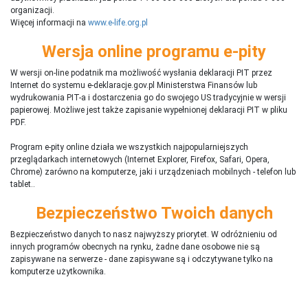
organizacji.
Więcej informacji na
www.e-life.org.pl
Wersja online programu e-pity
W wersji on-line podatnik ma możliwość wysłania deklaracji PIT przez
Internet do systemu e-deklaracje.gov.pl Ministerstwa Finansów lub
wydrukowania PIT-a i dostarczenia go do swojego US tradycyjnie w wersji
papierowej. Możliwe jest także zapisanie wypełnionej deklaracji PIT w pliku
PDF.
Program e-pity online działa we wszystkich najpopularniejszych
przeglądarkach internetowych (Internet Explorer, Firefox, Safari, Opera,
Chrome) zarówno na komputerze, jaki i urządzeniach mobilnych - telefon lub
tablet..
Bezpieczeństwo Twoich danych
Bezpieczeństwo danych to nasz najwyższy priorytet. W odróżnieniu od
innych programów obecnych na rynku,
ż
adne dane osobowe nie są
zapisywane na serwerze - dane zapisywane są i odczytywane tylko na
komputerze użytkownika.