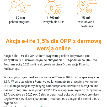
30 mln
1.760 mln
53 mln
pobrań programu
złotych dla OPP
wysłanych e-
deklaracji
Akcja e-life 1,5% dla OPP z darmową
wersją online
Akcja e-life 1,5% dla OPP z darmową wersją online dedykowna jest
wszystkim OPP, uprawnionym do otrzymania 1,5% podatku za 2025 rok.
Program e-pity 2025 on-line aktywnie wspiera Organizacje Pożytku
Publicznego.
W naszym programie do rozliczania e-PITów w 2026 roku wspieramy ideę
1,5%. Wiemy, że wielu z Państwa od lat sympatyzuje i wspiera konkretne
OPP, dlatego podjęliśmy decyzję o udostępnieniu bezpłatnej wersji on-line
naszego programu wszystkim OPP w Polsce, uprawnionym do otrzymania
1,5% podatku za 2025 rok. Dzięki programowi e-pity od dnia jego premiery,
użytkownicy przekazali już ponad 1 760 000 000 złotych dla ponad 9 000
organizacji.