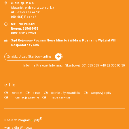
e-file sp. z o.o.
(dawniej: e-file sp. z o.o. sp. k.)
ul. Jeziorańska 12
(60-461) Poznań
NIP: 7811934421
Regon: 365695953
KRS: 0001202973
Sąd Rejonowy Poznań Nowe Miasto i Wilda w Poznaniu Wydział VIII
Gospodarczy KRS.
Znajdź Urząd Skarbowy online
Infolinia Krajowej Informacji Skarbowej: 801 055 055, +48 22 330 03 30
e-file
kontakt
o nas
opinie użytkowników
wesprzyj e-pity
informacje prawne
mapa serwisu
®
Pobierz
Program
e‑
pity
wersja dla Windows