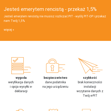
Jesteś emerytem rencistą - przekaż 1,5%
Jesteś emerytem rencistą nie musisz rozliczać PIT - wyślij PIT‑OP i przekaż
nam Twój 1,5%
więcej
wygoda
bezpieczeństwo
szybkość
weryfikacja danych
dane podatnika
brak konieczności
i opcja wysyłki e-
na jego urządzeniu
instalacji
deklaracji
wczytanie danych z
Twój e-PIT