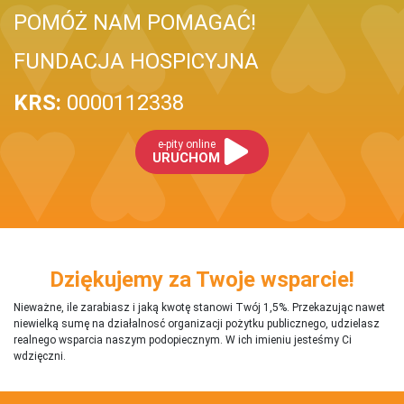
POMÓŻ NAM POMAGAĆ!
FUNDACJA HOSPICYJNA
KRS:
0000112338
e-pity online
URUCHOM
Dziękujemy za Twoje wsparcie!
Nieważne, ile zarabiasz i jaką kwotę stanowi Twój 1,5%. Przekazując nawet
niewielką sumę na działalnosć organizacji pożytku publicznego, udzielasz
realnego wsparcia naszym podopiecznym. W ich imieniu jesteśmy Ci
wdzięczni.