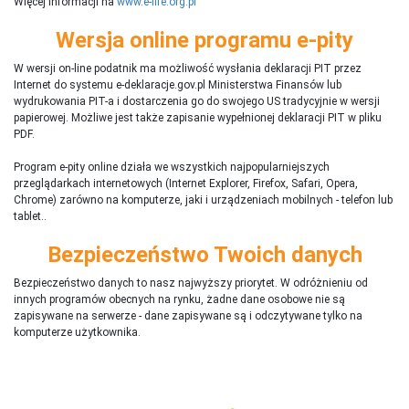
Więcej informacji na
www.e-life.org.pl
Wersja online programu e-pity
W wersji on-line podatnik ma możliwość wysłania deklaracji PIT przez
Internet do systemu e-deklaracje.gov.pl Ministerstwa Finansów lub
wydrukowania PIT-a i dostarczenia go do swojego US tradycyjnie w wersji
papierowej. Możliwe jest także zapisanie wypełnionej deklaracji PIT w pliku
PDF.
Program e-pity online działa we wszystkich najpopularniejszych
przeglądarkach internetowych (Internet Explorer, Firefox, Safari, Opera,
Chrome) zarówno na komputerze, jaki i urządzeniach mobilnych - telefon lub
tablet..
Bezpieczeństwo Twoich danych
Bezpieczeństwo danych to nasz najwyższy priorytet. W odróżnieniu od
innych programów obecnych na rynku,
ż
adne dane osobowe nie są
zapisywane na serwerze - dane zapisywane są i odczytywane tylko na
komputerze użytkownika.