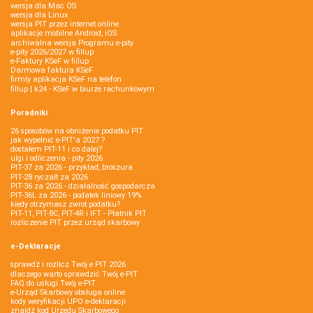
wersja dla Mac OS
wersja dla Linux
wersja PIT przez internet online
aplikacje mobilne Android, iOS
archiwalna wersja Programu e-pity
e-pity 2026/2027 w fillup
e‑Faktury KSeF w fillup
Darmowa faktura KSeF
firmly aplikacja KSeF na telefon
fillup | k24 - KSeF w biurze rachunkowym
Poradniki
26 sposobów na obniżenie podatku PIT
jak wypełnić e-PIT'a 2027 ?
dostałem PIT-11 i co dalej?
ulgi i odliczenia - pity 2026
PIT-37 za 2026 - przykład, broszura
PIT-28 ryczałt za 2026
PIT-36 za 2026 - działalność gospodarcza
PIT-36L za 2026 - podatek liniowy 19%
kiedy otrzymasz zwrot podatku?
PIT-11, PIT-8C, PIT-4R i IFT - Płatnik PIT
rozliczenie PIT przez urząd skarbowy
e-Deklaracje
sprawdź i rozlicz Twój e PIT 2026
dlaczego warto sprawdzić Twój e-PIT
FAQ do usługi Twój e-PIT
e-Urząd Skarbowy obsługa online
kody weryfikacji UPO e-deklaracji
znajdź kod Urzędu Skarbowego