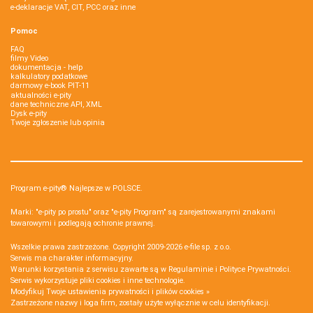
e-deklaracje VAT, CIT, PCC oraz inne
Pomoc
FAQ
filmy Video
dokumentacja - help
kalkulatory podatkowe
darmowy e-book PIT-11
aktualności e-pity
dane techniczne API, XML
Dysk e-pity
Twoje zgłoszenie lub opinia
Program e-pity® Najlepsze w POLSCE.
Marki: "e-pity po prostu" oraz "e-pity Program" są zarejestrowanymi znakami
towarowymi i podlegają ochronie prawnej.
Wszelkie prawa zastrzeżone. Copyright 2009-2026
e-file sp. z o.o.
Serwis ma charakter informacyjny.
Warunki korzystania z serwisu zawarte są w
Regulaminie
i
Polityce Prywatności
.
Serwis wykorzystuje
pliki cookies i inne technologie
.
Modyfikuj Twoje ustawienia prywatności i plików cookies »
Zastrzeżone nazwy i loga firm, zostały użyte wyłącznie w celu identyfikacji.