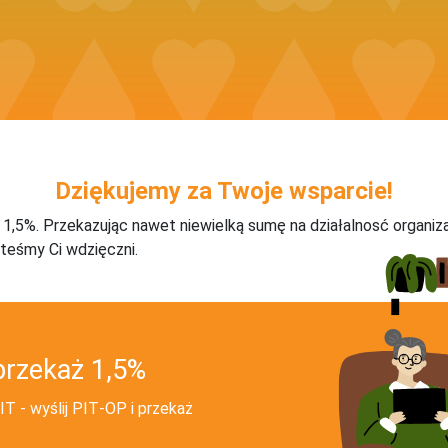
Dziękujemy za Twoje wsparcie!
j 1,5%. Przekazując nawet niewielką sumę na działalnosć organiz
teśmy Ci wdzięczni.
przekaż 1,5%
T - wyślij PIT‑OP i przekaż