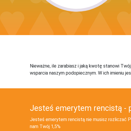
Nieważne, ile zarabiasz i jaką kwotę stanowi Twó
wsparcia naszym podopiecznym. W ich imieniu jes
Jesteś emerytem rencistą - 
Jesteś emerytem rencistą nie musisz rozliczać PI
nam Twój 1,5%