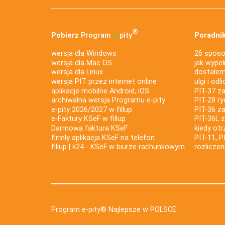
®
Pobierz
Program
e‑
pity
Poradnik
wersja dla Windows
26 sposo
wersja dla Mac OS
jak wypeł
wersja dla Linux
dostałem 
wersja PIT przez internet online
ulgi i odl
aplikacje mobilne Android, iOS
PIT-37 za
archiwalna wersja Programu e-pity
PIT-28 ry
e-pity 2026/2027 w fillup
PIT-36 z
e‑Faktury KSeF w fillup
PIT-36L 
Darmowa faktura KSeF
kiedy ot
firmly aplikacja KSeF na telefon
PIT-11, P
fillup | k24 - KSeF w biurze rachunkowym
rozlicze
Program e-pity® Najlepsze w POLSCE.