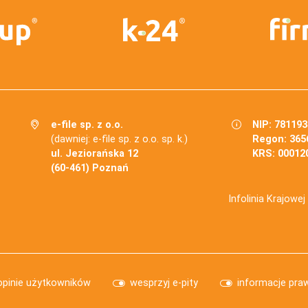
e-file sp. z o.o.
NIP: 78119
(dawniej: e-file sp. z o.o. sp. k.)
Regon: 365
ul. Jeziorańska 12
KRS: 00012
(60-461) Poznań
Infolinia Krajowe
opinie użytkowników
wesprzyj e-pity
informacje pra