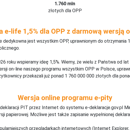
1.760 mln
złotych dla OPP
a e-life 1,5% dla OPP z darmową wersją o
ine dedykowna jest wszystkim OPP, uprawnionym do otrzymania 1
blicznego.
26 roku wspieramy ideę 1,5%. Wiemy, że wielu z Państwa od lat
wersji on-line naszego programu wszystkim OPP w Polsce, upraw
żytkownicy przekazali już ponad 1 760 000 000 złotych dla ponad
Wersja online programu e-pity
deklaracji PIT przez Internet do systemu e-deklaracje.gov.pl M
ji papierowej. Możliwe jest także zapisanie wypełnionej deklarac
pularniejszych przeglądarkach internetowych (Internet Explorer, 