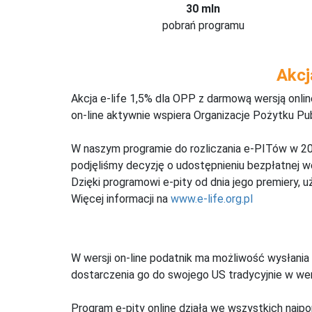
30 mln
pobrań programu
Akcj
Akcja e-life 1,5% dla OPP z darmową wersją onl
on-line aktywnie wspiera Organizacje Pożytku Pu
W naszym programie do rozliczania e-PITów w 20
podjęliśmy decyzję o udostępnieniu bezpłatnej 
Dzięki programowi e-pity od dnia jego premiery, u
Więcej informacji na
www.e-life.org.pl
W wersji on-line podatnik ma możliwość wysłania 
dostarczenia go do swojego US tradycyjnie w wers
Program e-pity online działa we wszystkich najpo