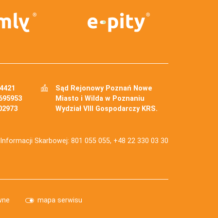
34421
Sąd Rejonowy Poznań Nowe
695953
Miasto i Wilda w Poznaniu
02973
Wydział VIII Gospodarczy KRS.
j Informacji Skarbowej: 801 055 055, +48 22 330 03 30
wne
mapa serwisu