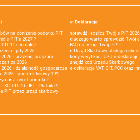
i
e-Deklaracje
bów na obniżenie podatku PIT
sprawdź i rozlicz Twój e PIT 2026
nić e-PIT'a 2027 ?
dlaczego warto sprawdzić Twój e
PIT-11 i co dalej?
FAQ do usługi Twój e-PIT
iczenia - pity 2026
e-Urząd Skarbowy obsługa online
 2026 - przykład, broszura
kody weryfikacji UPO e-deklaracji
czałt za 2026
znajdź kod Urzędu Skarbowego
a 2026 - działalność gospodarcza
e-deklaracje VAT, CIT, PCC oraz in
za 2026 - podatek liniowy 19%
rzymasz zwrot podatku?
IT-8C, PIT-4R i IFT - Płatnik PIT
nie PIT przez urząd skarbowy