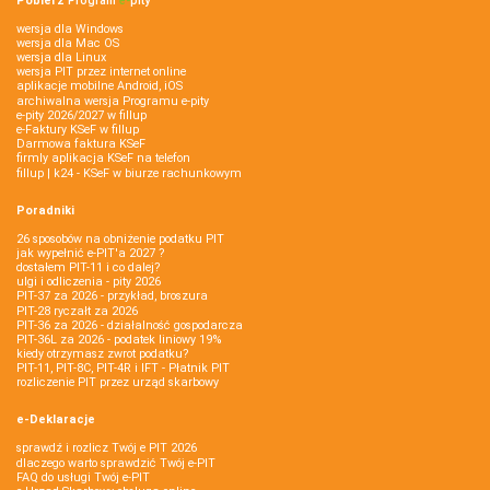
Pobierz
Program
e‑
pity
wersja dla Windows
wersja dla Mac OS
wersja dla Linux
wersja PIT przez internet online
aplikacje mobilne Android, iOS
archiwalna wersja Programu e-pity
e-pity 2026/2027 w fillup
e‑Faktury KSeF w fillup
Darmowa faktura KSeF
firmly aplikacja KSeF na telefon
fillup | k24 - KSeF w biurze rachunkowym
Poradniki
26 sposobów na obniżenie podatku PIT
jak wypełnić e-PIT'a 2027 ?
dostałem PIT-11 i co dalej?
ulgi i odliczenia - pity 2026
PIT-37 za 2026 - przykład, broszura
PIT-28 ryczałt za 2026
PIT-36 za 2026 - działalność gospodarcza
PIT-36L za 2026 - podatek liniowy 19%
kiedy otrzymasz zwrot podatku?
PIT-11, PIT-8C, PIT-4R i IFT - Płatnik PIT
rozliczenie PIT przez urząd skarbowy
e-Deklaracje
sprawdź i rozlicz Twój e PIT 2026
dlaczego warto sprawdzić Twój e-PIT
FAQ do usługi Twój e-PIT