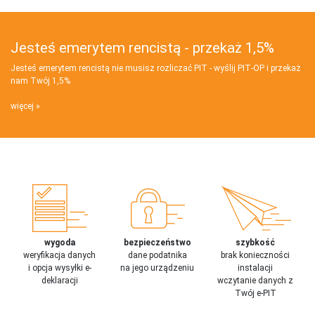
Jesteś emerytem rencistą - przekaż 1,5%
Jesteś emerytem rencistą nie musisz rozliczać PIT - wyślij PIT‑OP i przekaż
nam Twój 1,5%
więcej
wygoda
bezpieczeństwo
szybkość
weryfikacja danych
dane podatnika
brak konieczności
i opcja wysyłki e-
na jego urządzeniu
instalacji
deklaracji
wczytanie danych z
Twój e-PIT