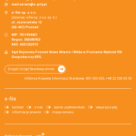
mail:
serwis@e-pity.pl
e-file sp. z o.o.
(dawniej: e-file sp. z o.o. sp. k.)
ul. Jeziorańska 12
(60-461) Poznań
NIP: 7811934421
Regon: 365695953
KRS: 0001202973
Sąd Rejonowy Poznań Nowe Miasto i Wilda w Poznaniu Wydział VIII
Gospodarczy KRS.
Znajdź Urząd Skarbowy online
Infolinia Krajowej Informacji Skarbowej: 801 055 055, +48 22 330 03 30
e-file
kontakt
o nas
opinie użytkowników
wesprzyj e-pity
informacje prawne
mapa serwisu
®