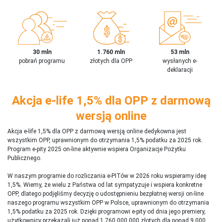
30 mln
1.760 mln
53 mln
pobrań programu
złotych dla OPP
wysłanych e-
deklaracji
Akcja e-life 1,5% dla OPP z darmową
wersją online
Akcja e-life 1,5% dla OPP z darmową wersją online dedykowna jest
wszystkim OPP, uprawnionym do otrzymania 1,5% podatku za 2025 rok.
Program e-pity 2025 on-line aktywnie wspiera Organizacje Pożytku
Publicznego.
W naszym programie do rozliczania e-PITów w 2026 roku wspieramy ideę
1,5%. Wiemy, że wielu z Państwa od lat sympatyzuje i wspiera konkretne
OPP, dlatego podjęliśmy decyzję o udostępnieniu bezpłatnej wersji on-line
naszego programu wszystkim OPP w Polsce, uprawnionym do otrzymania
1,5% podatku za 2025 rok. Dzięki programowi e-pity od dnia jego premiery,
użytkownicy przekazali już ponad 1 760 000 000 złotych dla ponad 9 000