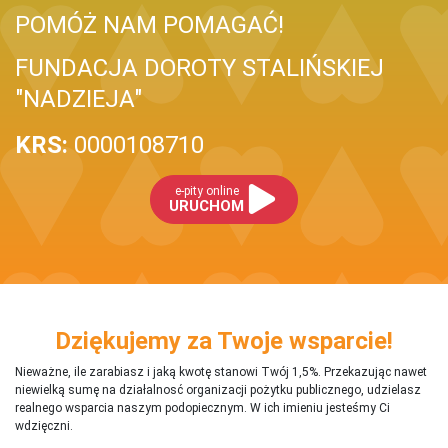
POMÓŻ NAM POMAGAĆ!
FUNDACJA DOROTY STALIŃSKIEJ
"NADZIEJA"
KRS:
0000108710
e-pity online
URUCHOM
Dziękujemy za Twoje wsparcie!
Nieważne, ile zarabiasz i jaką kwotę stanowi Twój 1,5%. Przekazując nawet
niewielką sumę na działalnosć organizacji pożytku publicznego, udzielasz
realnego wsparcia naszym podopiecznym. W ich imieniu jesteśmy Ci
wdzięczni.