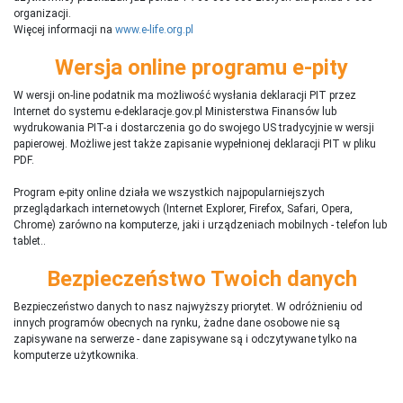
organizacji.
Więcej informacji na
www.e-life.org.pl
Wersja online programu e-pity
W wersji on-line podatnik ma możliwość wysłania deklaracji PIT przez
Internet do systemu e-deklaracje.gov.pl Ministerstwa Finansów lub
wydrukowania PIT-a i dostarczenia go do swojego US tradycyjnie w wersji
papierowej. Możliwe jest także zapisanie wypełnionej deklaracji PIT w pliku
PDF.
Program e-pity online działa we wszystkich najpopularniejszych
przeglądarkach internetowych (Internet Explorer, Firefox, Safari, Opera,
Chrome) zarówno na komputerze, jaki i urządzeniach mobilnych - telefon lub
tablet..
Bezpieczeństwo Twoich danych
Bezpieczeństwo danych to nasz najwyższy priorytet. W odróżnieniu od
innych programów obecnych na rynku,
ż
adne dane osobowe nie są
zapisywane na serwerze - dane zapisywane są i odczytywane tylko na
komputerze użytkownika.