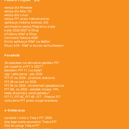
Pobierz
Program
e‑
pity
wersja dla Windows
wersja dla Mac OS
wersja dla Linux
wersja PIT przez internet online
aplikacje mobilne Android, iOS
archiwalna wersja Programu e-pity
e-pity 2026/2027 w fillup
e‑Faktury KSeF w fillup
Darmowa faktura KSeF
firmly aplikacja KSeF na telefon
fillup | k24 - KSeF w biurze rachunkowym
Poradniki
26 sposobów na obniżenie podatku PIT
jak wypełnić e-PIT'a 2027 ?
dostałem PIT-11 i co dalej?
ulgi i odliczenia - pity 2026
PIT-37 za 2026 - przykład, broszura
PIT-28 ryczałt za 2026
PIT-36 za 2026 - działalność gospodarcza
PIT-36L za 2026 - podatek liniowy 19%
kiedy otrzymasz zwrot podatku?
PIT-11, PIT-8C, PIT-4R i IFT - Płatnik PIT
rozliczenie PIT przez urząd skarbowy
e-Deklaracje
sprawdź i rozlicz Twój e PIT 2026
dlaczego warto sprawdzić Twój e-PIT
FAQ do usługi Twój e-PIT