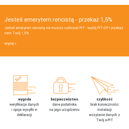
Jesteś emerytem rencistą - przekaż 1,5%
Jesteś emerytem rencistą nie musisz rozliczać PIT - wyślij PIT‑OP i przekaż
nam Twój 1,5%
więcej
wygoda
bezpieczeństwo
szybkość
weryfikacja danych
dane podatnika
brak konieczności
i opcja wysyłki e-
na jego urządzeniu
instalacji
deklaracji
wczytanie danych z
Twój e-PIT