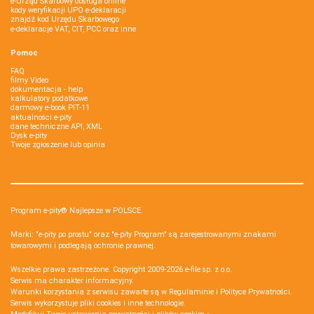
e-Urząd Skarbowy obsługa online
kody weryfikacji UPO e-deklaracji
znajdź kod Urzędu Skarbowego
e-deklaracje VAT, CIT, PCC oraz inne
Pomoc
FAQ
filmy Video
dokumentacja - help
kalkulatory podatkowe
darmowy e-book PIT-11
aktualności e-pity
dane techniczne API, XML
Dysk e-pity
Twoje zgłoszenie lub opinia
Program e-pity® Najlepsze w POLSCE.
Marki: "e-pity po prostu" oraz "e-pity Program" są zarejestrowanymi znakami
towarowymi i podlegają ochronie prawnej.
Wszelkie prawa zastrzeżone. Copyright 2009-2026
e-file sp. z o.o.
Serwis ma charakter informacyjny.
Warunki korzystania z serwisu zawarte są w
Regulaminie
i
Polityce Prywatności
.
Serwis wykorzystuje
pliki cookies i inne technologie
.