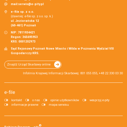
mail:
serwis@e-pity.pl
e-file sp. z o.o.
(dawniej: e-file sp. z o.o. sp. k.)
ul. Jeziorańska 12
(60-461) Poznań
NIP: 7811934421
Regon: 365695953
KRS: 0001202973
Sąd Rejonowy Poznań Nowe Miasto i Wilda w Poznaniu Wydział VIII
Gospodarczy KRS.
Znajdź Urząd Skarbowy online
Infolinia Krajowej Informacji Skarbowej: 801 055 055, +48 22 330 03 30
e-file
kontakt
o nas
opinie użytkowników
wesprzyj e-pity
informacje prawne
mapa serwisu
®