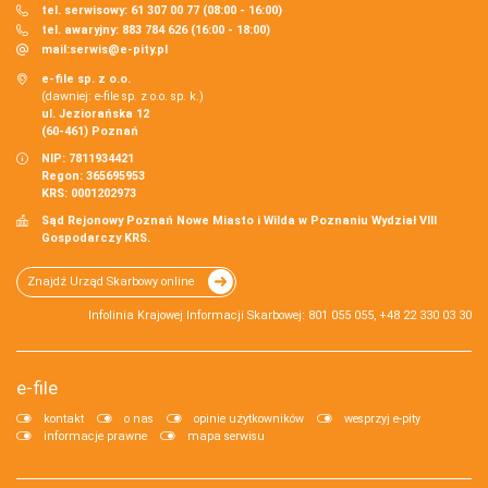
tel. serwisowy: 61 307 00 77 (08:00 - 16:00)
tel. awaryjny: 883 784 626 (16:00 - 18:00)
mail:
serwis@e-pity.pl
e-file sp. z o.o.
(dawniej: e-file sp. z o.o. sp. k.)
ul. Jeziorańska 12
(60-461) Poznań
NIP: 7811934421
Regon: 365695953
KRS: 0001202973
Sąd Rejonowy Poznań Nowe Miasto i Wilda w Poznaniu Wydział VIII
Gospodarczy KRS.
Znajdź Urząd Skarbowy online
Infolinia Krajowej Informacji Skarbowej: 801 055 055, +48 22 330 03 30
e-file
kontakt
o nas
opinie użytkowników
wesprzyj e-pity
informacje prawne
mapa serwisu