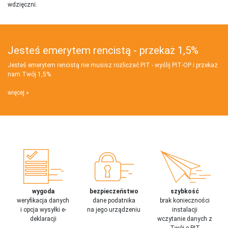
wdzięczni.
Jesteś emerytem rencistą - przekaż 1,5%
Jesteś emerytem rencistą nie musisz rozliczać PIT - wyślij PIT‑OP i przekaż
nam Twój 1,5%
więcej
wygoda
bezpieczeństwo
szybkość
weryfikacja danych
dane podatnika
brak konieczności
i opcja wysyłki e-
na jego urządzeniu
instalacji
deklaracji
wczytanie danych z
Twój e-PIT