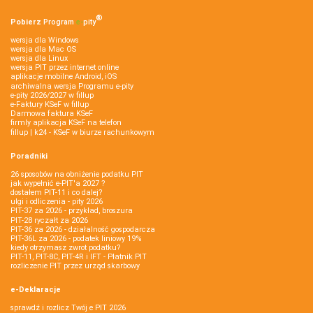
®
Pobierz
Program
e‑
pity
wersja dla Windows
wersja dla Mac OS
wersja dla Linux
wersja PIT przez internet online
aplikacje mobilne Android, iOS
archiwalna wersja Programu e-pity
e-pity 2026/2027 w fillup
e‑Faktury KSeF w fillup
Darmowa faktura KSeF
firmly aplikacja KSeF na telefon
fillup | k24 - KSeF w biurze rachunkowym
Poradniki
26 sposobów na obniżenie podatku PIT
jak wypełnić e-PIT'a 2027 ?
dostałem PIT-11 i co dalej?
ulgi i odliczenia - pity 2026
PIT-37 za 2026 - przykład, broszura
PIT-28 ryczałt za 2026
PIT-36 za 2026 - działalność gospodarcza
PIT-36L za 2026 - podatek liniowy 19%
kiedy otrzymasz zwrot podatku?
PIT-11, PIT-8C, PIT-4R i IFT - Płatnik PIT
rozliczenie PIT przez urząd skarbowy
e-Deklaracje
sprawdź i rozlicz Twój e PIT 2026