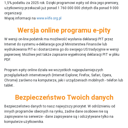
1,5% podatku za 2025 rok. Dzięki programowi e-pity od dnia jego premiery,
użytkownicy przekazali już ponad 1 760 000 000 złotych dla ponad 9 000
organizacji.
Więcej informacji na
www.e-life.org.pl
Wersja online programu e-pity
W wersji on-line podatnik ma możliwość wysłania deklaracji PIT przez
Internet do systemu e-deklaracje.gov.pl Ministerstwa Finansów lub
wydrukowania PIT-a i dostarczenia go do swojego US tradycyjnie w wersji
papierowej. Możliwe jest także zapisanie wypełnionej deklaracji PIT w pliku
PDF.
Program e-pity online działa we wszystkich najpopularniejszych
przeglądarkach internetowych (Internet Explorer, Firefox, Safari, Opera,
Chrome) zarówno na komputerze, jaki i urządzeniach mobilnych - telefon lub
tablet..
Bezpieczeństwo Twoich danych
Bezpieczeństwo danych to nasz najwyższy priorytet. W odróżnieniu od
innych programów obecnych na rynku,
ż
adne dane osobowe nie są
zapisywane na serwerze - dane zapisywane są i odczytywane tylko na
komputerze użytkownika.