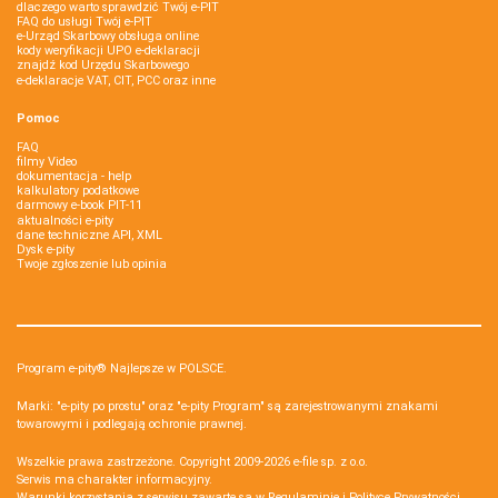
dlaczego warto sprawdzić Twój e-PIT
FAQ do usługi Twój e-PIT
e-Urząd Skarbowy obsługa online
kody weryfikacji UPO e-deklaracji
znajdź kod Urzędu Skarbowego
e-deklaracje VAT, CIT, PCC oraz inne
Pomoc
FAQ
filmy Video
dokumentacja - help
kalkulatory podatkowe
darmowy e-book PIT-11
aktualności e-pity
dane techniczne API, XML
Dysk e-pity
Twoje zgłoszenie lub opinia
Program e-pity® Najlepsze w POLSCE.
Marki: "e-pity po prostu" oraz "e-pity Program" są zarejestrowanymi znakami
towarowymi i podlegają ochronie prawnej.
Wszelkie prawa zastrzeżone. Copyright 2009-2026
e-file sp. z o.o.
Serwis ma charakter informacyjny.
Warunki korzystania z serwisu zawarte są w
Regulaminie
i
Polityce Prywatności
.