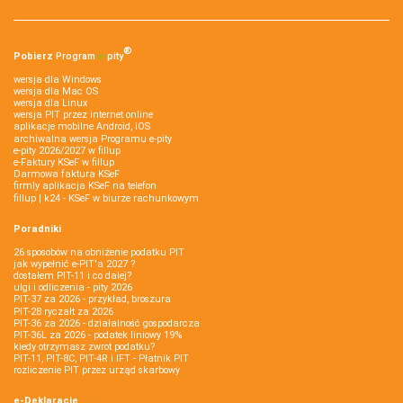
®
Pobierz
Program
e‑
pity
wersja dla Windows
wersja dla Mac OS
wersja dla Linux
wersja PIT przez internet online
aplikacje mobilne Android, iOS
archiwalna wersja Programu e-pity
e-pity 2026/2027 w fillup
e‑Faktury KSeF w fillup
Darmowa faktura KSeF
firmly aplikacja KSeF na telefon
fillup | k24 - KSeF w biurze rachunkowym
Poradniki
26 sposobów na obniżenie podatku PIT
jak wypełnić e-PIT'a 2027 ?
dostałem PIT-11 i co dalej?
ulgi i odliczenia - pity 2026
PIT-37 za 2026 - przykład, broszura
PIT-28 ryczałt za 2026
PIT-36 za 2026 - działalność gospodarcza
PIT-36L za 2026 - podatek liniowy 19%
kiedy otrzymasz zwrot podatku?
PIT-11, PIT-8C, PIT-4R i IFT - Płatnik PIT
rozliczenie PIT przez urząd skarbowy
e-Deklaracje