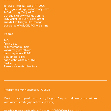
sprawdź i rozlicz Twój e PIT 2026
dlaczego warto sprawdzić Twój e-PIT
FAQ do usługi Twój e-PIT
e-Urząd Skarbowy obsługa online
kody weryfikacji UPO e-deklaracji
znajdź kod Urzędu Skarbowego
e-deklaracje VAT, CIT, PCC oraz inne
Pomoc
FAQ
filmy Video
dokumentacja - help
kalkulatory podatkowe
darmowy e-book PIT-11
aktualności e-pity
dane techniczne API, XML
Dysk e-pity
Twoje zgłoszenie lub opinia
Program e-pity® Najlepsze w POLSCE.
Marki: "e-pity po prostu" oraz "e-pity Program" są zarejestrowanymi znakami
towarowymi i podlegają ochronie prawnej.
Wszelkie prawa zastrzeżone. Copyright 2009-2026
e-file sp. z o.o.