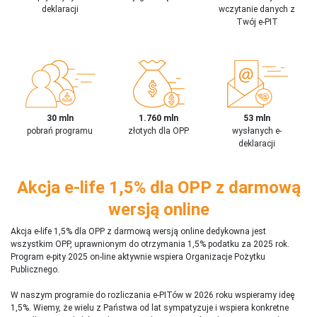
deklaracji
wczytanie danych z
Twój e-PIT
30 mln
1.760 mln
53 mln
pobrań programu
złotych dla OPP
wysłanych e-
deklaracji
Akcja e-life 1,5% dla OPP z darmową
wersją online
Akcja e-life 1,5% dla OPP z darmową wersją online dedykowna jest
wszystkim OPP, uprawnionym do otrzymania 1,5% podatku za 2025 rok.
Program e-pity 2025 on-line aktywnie wspiera Organizacje Pożytku
Publicznego.
W naszym programie do rozliczania e-PITów w 2026 roku wspieramy ideę
1,5%. Wiemy, że wielu z Państwa od lat sympatyzuje i wspiera konkretne