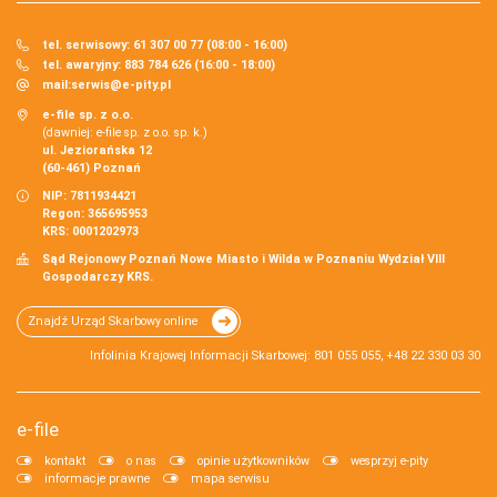
tel. serwisowy: 61 307 00 77 (08:00 - 16:00)
tel. awaryjny: 883 784 626 (16:00 - 18:00)
mail:
serwis@e-pity.pl
e-file sp. z o.o.
(dawniej: e-file sp. z o.o. sp. k.)
ul. Jeziorańska 12
(60-461) Poznań
NIP: 7811934421
Regon: 365695953
KRS: 0001202973
Sąd Rejonowy Poznań Nowe Miasto i Wilda w Poznaniu Wydział VIII
Gospodarczy KRS.
Znajdź Urząd Skarbowy online
Infolinia Krajowej Informacji Skarbowej: 801 055 055, +48 22 330 03 30
e-file
kontakt
o nas
opinie użytkowników
wesprzyj e-pity
informacje prawne
mapa serwisu