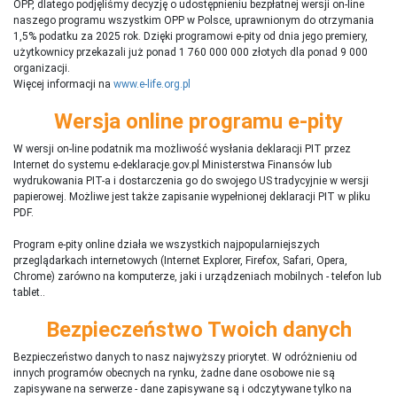
OPP, dlatego podjęliśmy decyzję o udostępnieniu bezpłatnej wersji on-line
naszego programu wszystkim OPP w Polsce, uprawnionym do otrzymania
1,5% podatku za 2025 rok. Dzięki programowi e-pity od dnia jego premiery,
użytkownicy przekazali już ponad 1 760 000 000 złotych dla ponad 9 000
organizacji.
Więcej informacji na
www.e-life.org.pl
Wersja online programu e-pity
W wersji on-line podatnik ma możliwość wysłania deklaracji PIT przez
Internet do systemu e-deklaracje.gov.pl Ministerstwa Finansów lub
wydrukowania PIT-a i dostarczenia go do swojego US tradycyjnie w wersji
papierowej. Możliwe jest także zapisanie wypełnionej deklaracji PIT w pliku
PDF.
Program e-pity online działa we wszystkich najpopularniejszych
przeglądarkach internetowych (Internet Explorer, Firefox, Safari, Opera,
Chrome) zarówno na komputerze, jaki i urządzeniach mobilnych - telefon lub
tablet..
Bezpieczeństwo Twoich danych
Bezpieczeństwo danych to nasz najwyższy priorytet. W odróżnieniu od
innych programów obecnych na rynku,
ż
adne dane osobowe nie są
zapisywane na serwerze - dane zapisywane są i odczytywane tylko na