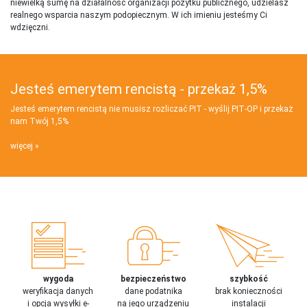
niewielką sumę na działalnosć organizacji pożytku publicznego, udzielasz
realnego wsparcia naszym podopiecznym. W ich imieniu jesteśmy Ci
wdzięczni.
Jesteś emerytem rencistą - przekaż 1,5%
Jesteś emerytem rencistą nie musisz rozliczać PIT - wyślij PIT‑OP i przekaż
nam Twój 1,5%
więcej
wygoda
bezpieczeństwo
szybkość
weryfikacja danych
dane podatnika
brak konieczności
i opcja wysyłki e-
na jego urządzeniu
instalacji