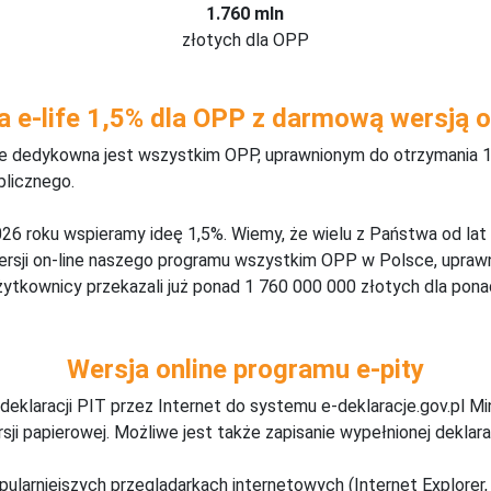
1.760 mln
złotych dla OPP
a e-life 1,5% dla OPP z darmową wersją o
ine dedykowna jest wszystkim OPP, uprawnionym do otrzymania 1
blicznego.
26 roku wspieramy ideę 1,5%. Wiemy, że wielu z Państwa od lat
wersji on-line naszego programu wszystkim OPP w Polsce, upraw
żytkownicy przekazali już ponad 1 760 000 000 złotych dla ponad
Wersja online programu e-pity
deklaracji PIT przez Internet do systemu e-deklaracje.gov.pl M
ji papierowej. Możliwe jest także zapisanie wypełnionej deklarac
pularniejszych przeglądarkach internetowych (Internet Explorer, 