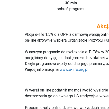
30 mln
pobrań programu
Akcj
Akcja e-life 1,5% dla OPP z darmową wersją onl
on-line aktywnie wspiera Organizacje Pożytku Pu
W naszym programie do rozliczania e-PITów w 20
podjęliśmy decyzję o udostępnieniu bezpłatnej 
Dzięki programowi e-pity od dnia jego premiery, u
Więcej informacji na
www.e-life.org.pl
W wersji on-line podatnik ma możliwość wysłania 
dostarczenia go do swojego US tradycyjnie w wers
Program e-pity online działa we wszystkich najpo