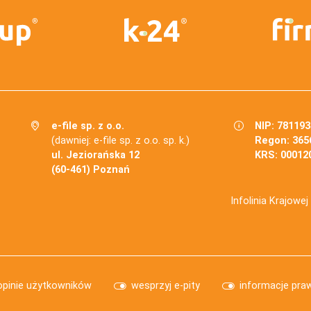
e-file sp. z o.o.
NIP: 78119
(dawniej: e-file sp. z o.o. sp. k.)
Regon: 365
ul. Jeziorańska 12
KRS: 00012
(60-461) Poznań
Infolinia Krajowe
opinie użytkowników
wesprzyj e-pity
informacje pra