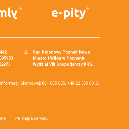
34421
Sąd Rejonowy Poznań Nowe
695953
Miasto i Wilda w Poznaniu
02973
Wydział VIII Gospodarczy KRS.
j Informacji Skarbowej: 801 055 055, +48 22 330 03 30
wne
mapa serwisu