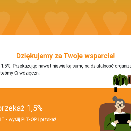
Dziękujemy za Twoje wsparcie!
j 1,5%. Przekazując nawet niewielką sumę na działalnosć organiz
teśmy Ci wdzięczni.
przekaż 1,5%
T - wyślij PIT‑OP i przekaż