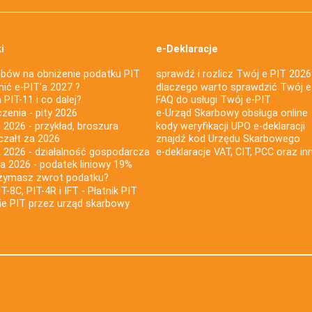
i
e-Deklaracje
bów na obniżenie podatku PIT
sprawdź i rozlicz Twój e PIT 2026
nić e-PIT'a 2027 ?
dlaczego warto sprawdzić Twój e
PIT-11 i co dalej?
FAQ do usługi Twój e-PIT
iczenia - pity 2026
e-Urząd Skarbowy obsługa online
 2026 - przykład, broszura
kody weryfikacji UPO e-deklaracji
czałt za 2026
znajdź kod Urzędu Skarbowego
a 2026 - działalność gospodarcza
e-deklaracje VAT, CIT, PCC oraz in
za 2026 - podatek liniowy 19%
rzymasz zwrot podatku?
IT-8C, PIT-4R i IFT - Płatnik PIT
nie PIT przez urząd skarbowy