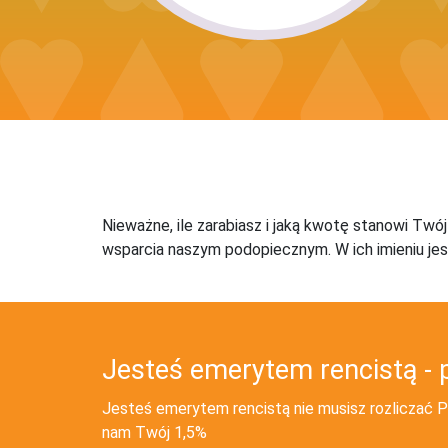
Nieważne, ile zarabiasz i jaką kwotę stanowi Twó
wsparcia naszym podopiecznym. W ich imieniu jes
Jesteś emerytem rencistą - 
Jesteś emerytem rencistą nie musisz rozliczać PI
nam Twój 1,5%