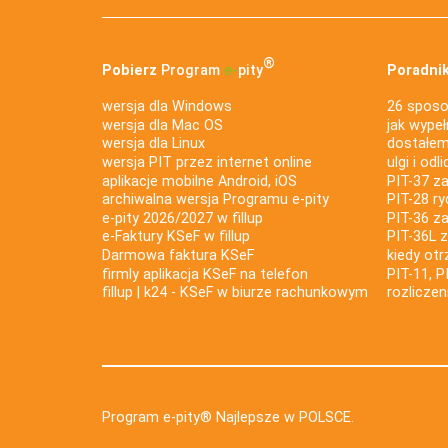
®
Pobierz
Program
e‑
pity
Poradnik
wersja dla Windows
26 sposo
wersja dla Mac OS
jak wypeł
wersja dla Linux
dostałem 
wersja PIT przez internet online
ulgi i odl
aplikacje mobilne Android, iOS
PIT-37 za
archiwalna wersja Programu e-pity
PIT-28 ry
e-pity 2026/2027 w fillup
PIT-36 z
e‑Faktury KSeF w fillup
PIT-36L 
Darmowa faktura KSeF
kiedy ot
firmly aplikacja KSeF na telefon
PIT-11, P
fillup | k24 - KSeF w biurze rachunkowym
rozlicze
Program e-pity® Najlepsze w POLSCE.