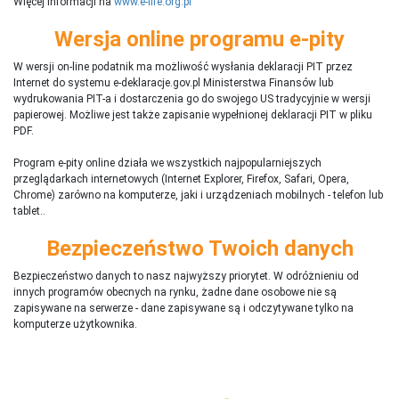
Więcej informacji na
www.e-life.org.pl
Wersja online programu e-pity
W wersji on-line podatnik ma możliwość wysłania deklaracji PIT przez
Internet do systemu e-deklaracje.gov.pl Ministerstwa Finansów lub
wydrukowania PIT-a i dostarczenia go do swojego US tradycyjnie w wersji
papierowej. Możliwe jest także zapisanie wypełnionej deklaracji PIT w pliku
PDF.
Program e-pity online działa we wszystkich najpopularniejszych
przeglądarkach internetowych (Internet Explorer, Firefox, Safari, Opera,
Chrome) zarówno na komputerze, jaki i urządzeniach mobilnych - telefon lub
tablet..
Bezpieczeństwo Twoich danych
Bezpieczeństwo danych to nasz najwyższy priorytet. W odróżnieniu od
innych programów obecnych na rynku,
ż
adne dane osobowe nie są
zapisywane na serwerze - dane zapisywane są i odczytywane tylko na
komputerze użytkownika.