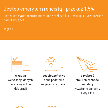
Jesteś emerytem rencistą - przekaż 1,5%
Jesteś emerytem rencistą nie musisz rozliczać PIT - wyślij PIT‑OP i przekaż
nam Twój 1,5%
więcej
wygoda
bezpieczeństwo
szybkość
weryfikacja danych
dane podatnika
brak konieczności
i opcja wysyłki e-
na jego urządzeniu
instalacji
deklaracji
wczytanie danych z
Twój e-PIT