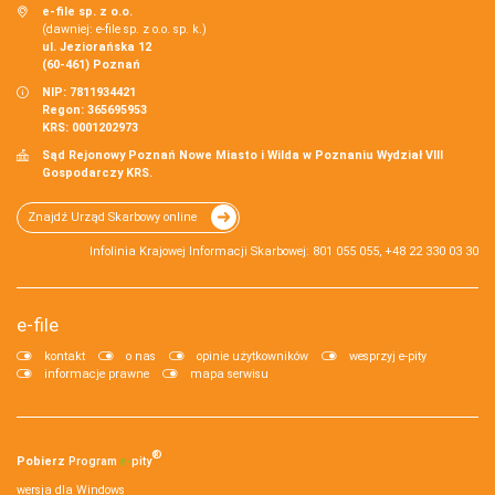
e-file sp. z o.o.
(dawniej: e-file sp. z o.o. sp. k.)
ul. Jeziorańska 12
(60-461) Poznań
NIP: 7811934421
Regon: 365695953
KRS: 0001202973
Sąd Rejonowy Poznań Nowe Miasto i Wilda w Poznaniu Wydział VIII
Gospodarczy KRS.
Znajdź Urząd Skarbowy online
Infolinia Krajowej Informacji Skarbowej: 801 055 055, +48 22 330 03 30
e-file
kontakt
o nas
opinie użytkowników
wesprzyj e-pity
informacje prawne
mapa serwisu
®
Pobierz
Program
e‑
pity
wersja dla Windows