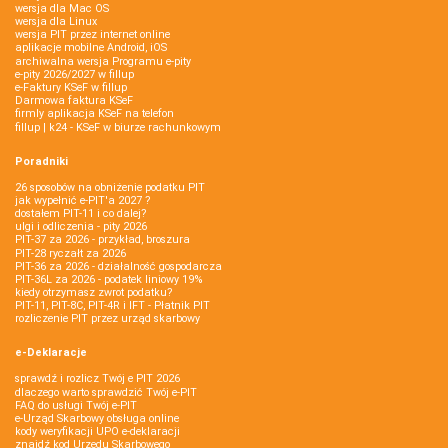
wersja dla Mac OS
wersja dla Linux
wersja PIT przez internet online
aplikacje mobilne Android, iOS
archiwalna wersja Programu e-pity
e-pity 2026/2027 w fillup
e‑Faktury KSeF w fillup
Darmowa faktura KSeF
firmly aplikacja KSeF na telefon
fillup | k24 - KSeF w biurze rachunkowym
Poradniki
26 sposobów na obniżenie podatku PIT
jak wypełnić e-PIT'a 2027 ?
dostałem PIT-11 i co dalej?
ulgi i odliczenia - pity 2026
PIT-37 za 2026 - przykład, broszura
PIT-28 ryczałt za 2026
PIT-36 za 2026 - działalność gospodarcza
PIT-36L za 2026 - podatek liniowy 19%
kiedy otrzymasz zwrot podatku?
PIT-11, PIT-8C, PIT-4R i IFT - Płatnik PIT
rozliczenie PIT przez urząd skarbowy
e-Deklaracje
sprawdź i rozlicz Twój e PIT 2026
dlaczego warto sprawdzić Twój e-PIT
FAQ do usługi Twój e-PIT
e-Urząd Skarbowy obsługa online
kody weryfikacji UPO e-deklaracji
znajdź kod Urzędu Skarbowego