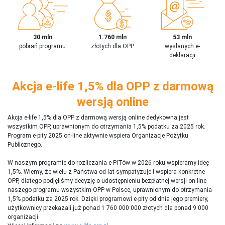
30 mln
1.760 mln
53 mln
pobrań programu
złotych dla OPP
wysłanych e-
deklaracji
Akcja e-life 1,5% dla OPP z darmową
wersją online
Akcja e-life 1,5% dla OPP z darmową wersją online dedykowna jest
wszystkim OPP, uprawnionym do otrzymania 1,5% podatku za 2025 rok.
Program e-pity 2025 on-line aktywnie wspiera Organizacje Pożytku
Publicznego.
W naszym programie do rozliczania e-PITów w 2026 roku wspieramy ideę
1,5%. Wiemy, że wielu z Państwa od lat sympatyzuje i wspiera konkretne
OPP, dlatego podjęliśmy decyzję o udostępnieniu bezpłatnej wersji on-line
naszego programu wszystkim OPP w Polsce, uprawnionym do otrzymania
1,5% podatku za 2025 rok. Dzięki programowi e-pity od dnia jego premiery,
użytkownicy przekazali już ponad 1 760 000 000 złotych dla ponad 9 000
organizacji.