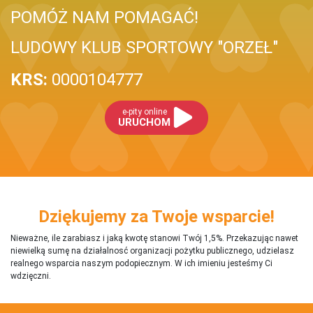
POMÓŻ NAM POMAGAĆ!
LUDOWY KLUB SPORTOWY "ORZEŁ"
KRS:
0000104777
e-pity online
URUCHOM
Dziękujemy za Twoje wsparcie!
Nieważne, ile zarabiasz i jaką kwotę stanowi Twój 1,5%. Przekazując nawet
niewielką sumę na działalnosć organizacji pożytku publicznego, udzielasz
realnego wsparcia naszym podopiecznym. W ich imieniu jesteśmy Ci
wdzięczni.