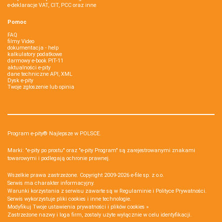
e-deklaracje VAT, CIT, PCC oraz inne
Pomoc
FAQ
filmy Video
dokumentacja - help
kalkulatory podatkowe
darmowy e-book PIT-11
aktualności e-pity
dane techniczne API, XML
Dysk e-pity
Twoje zgłoszenie lub opinia
Program e-pity® Najlepsze w POLSCE.
Marki: "e-pity po prostu" oraz "e-pity Program" są zarejestrowanymi znakami
towarowymi i podlegają ochronie prawnej.
Wszelkie prawa zastrzeżone. Copyright 2009-2026
e-file sp. z o.o.
Serwis ma charakter informacyjny.
Warunki korzystania z serwisu zawarte są w
Regulaminie
i
Polityce Prywatności
.
Serwis wykorzystuje
pliki cookies i inne technologie
.
Modyfikuj Twoje ustawienia prywatności i plików cookies »
Zastrzeżone nazwy i loga firm, zostały użyte wyłącznie w celu identyfikacji.