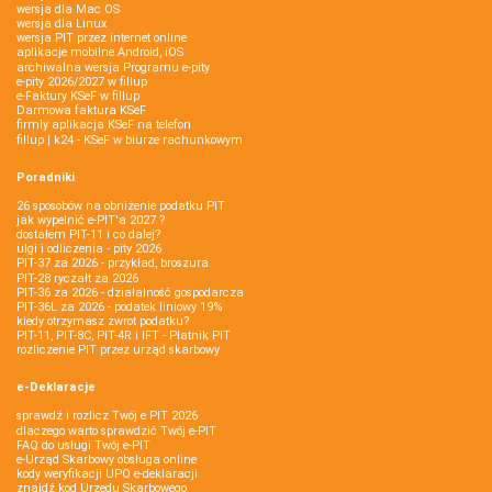
wersja dla Mac OS
wersja dla Linux
wersja PIT przez internet online
aplikacje mobilne Android, iOS
archiwalna wersja Programu e-pity
e-pity 2026/2027 w fillup
e‑Faktury KSeF w fillup
Darmowa faktura KSeF
firmly aplikacja KSeF na telefon
fillup | k24 - KSeF w biurze rachunkowym
Poradniki
26 sposobów na obniżenie podatku PIT
jak wypełnić e-PIT'a 2027 ?
dostałem PIT-11 i co dalej?
ulgi i odliczenia - pity 2026
PIT-37 za 2026 - przykład, broszura
PIT-28 ryczałt za 2026
PIT-36 za 2026 - działalność gospodarcza
PIT-36L za 2026 - podatek liniowy 19%
kiedy otrzymasz zwrot podatku?
PIT-11, PIT-8C, PIT-4R i IFT - Płatnik PIT
rozliczenie PIT przez urząd skarbowy
e-Deklaracje
sprawdź i rozlicz Twój e PIT 2026
dlaczego warto sprawdzić Twój e-PIT
FAQ do usługi Twój e-PIT
e-Urząd Skarbowy obsługa online
kody weryfikacji UPO e-deklaracji
znajdź kod Urzędu Skarbowego