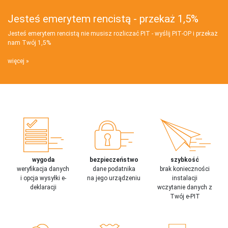
Jesteś emerytem rencistą - przekaż 1,5%
Jesteś emerytem rencistą nie musisz rozliczać PIT - wyślij PIT‑OP i przekaż
nam Twój 1,5%
więcej
wygoda
bezpieczeństwo
szybkość
weryfikacja danych
dane podatnika
brak konieczności
i opcja wysyłki e-
na jego urządzeniu
instalacji
deklaracji
wczytanie danych z
Twój e-PIT