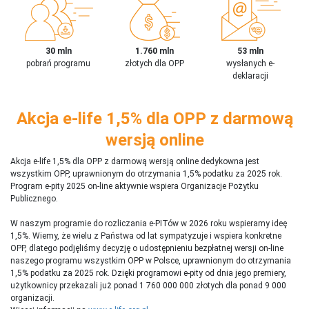
30 mln
1.760 mln
53 mln
pobrań programu
złotych dla OPP
wysłanych e-
deklaracji
Akcja e-life 1,5% dla OPP z darmową
wersją online
Akcja e-life 1,5% dla OPP z darmową wersją online dedykowna jest
wszystkim OPP, uprawnionym do otrzymania 1,5% podatku za 2025 rok.
Program e-pity 2025 on-line aktywnie wspiera Organizacje Pożytku
Publicznego.
W naszym programie do rozliczania e-PITów w 2026 roku wspieramy ideę
1,5%. Wiemy, że wielu z Państwa od lat sympatyzuje i wspiera konkretne
OPP, dlatego podjęliśmy decyzję o udostępnieniu bezpłatnej wersji on-line
naszego programu wszystkim OPP w Polsce, uprawnionym do otrzymania
1,5% podatku za 2025 rok. Dzięki programowi e-pity od dnia jego premiery,
użytkownicy przekazali już ponad 1 760 000 000 złotych dla ponad 9 000
organizacji.