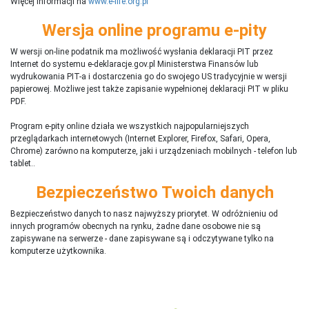
Więcej informacji na
www.e-life.org.pl
Wersja online programu e-pity
W wersji on-line podatnik ma możliwość wysłania deklaracji PIT przez
Internet do systemu e-deklaracje.gov.pl Ministerstwa Finansów lub
wydrukowania PIT-a i dostarczenia go do swojego US tradycyjnie w wersji
papierowej. Możliwe jest także zapisanie wypełnionej deklaracji PIT w pliku
PDF.
Program e-pity online działa we wszystkich najpopularniejszych
przeglądarkach internetowych (Internet Explorer, Firefox, Safari, Opera,
Chrome) zarówno na komputerze, jaki i urządzeniach mobilnych - telefon lub
tablet..
Bezpieczeństwo Twoich danych
Bezpieczeństwo danych to nasz najwyższy priorytet. W odróżnieniu od
innych programów obecnych na rynku,
ż
adne dane osobowe nie są
zapisywane na serwerze - dane zapisywane są i odczytywane tylko na
komputerze użytkownika.