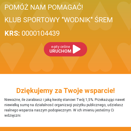
POMÓŻ NAM POMAGAĆ!
KLUB SPORTOWY "WODNIK" ŚREM
KRS:
0000104439
e-pity online
URUCHOM
Dziękujemy za Twoje wsparcie!
Nieważne, ile zarabiasz i jaką kwotę stanowi Twój 1,5%. Przekazując nawet
niewielką sumę na działalnosć organizacji pożytku publicznego, udzielasz
realnego wsparcia naszym podopiecznym. W ich imieniu jesteśmy Ci
wdzięczni.