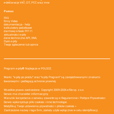
e-deklaracje VAT, CIT, PCC oraz inne
Pomoc
FAQ
filmy Video
dokumentacja - help
kalkulatory podatkowe
darmowy e-book PIT-11
aktualności e-pity
dane techniczne API, XML
Dysk e-pity
Twoje zgłoszenie lub opinia
Program e-pity® Najlepsze w POLSCE.
Marki: "e-pity po prostu" oraz "e-pity Program" są zarejestrowanymi znakami
towarowymi i podlegają ochronie prawnej.
Wszelkie prawa zastrzeżone. Copyright 2009-2026
e-file sp. z o.o.
Serwis ma charakter informacyjny.
Warunki korzystania z serwisu zawarte są w
Regulaminie
i
Polityce Prywatności
.
Serwis wykorzystuje
pliki cookies i inne technologie
.
Modyfikuj Twoje ustawienia prywatności i plików cookies »
Zastrzeżone nazwy i loga firm, zostały użyte wyłącznie w celu identyfikacji.