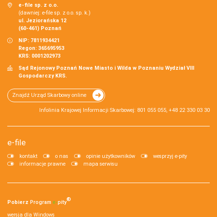
e-file sp. z o.o.
(dawniej: e-file sp. z o.o. sp. k.)
ul. Jeziorańska 12
(60-461) Poznań
NIP: 7811934421
Regon: 365695953
KRS: 0001202973
Sąd Rejonowy Poznań Nowe Miasto i Wilda w Poznaniu Wydział VIII
Gospodarczy KRS.
Znajdź Urząd Skarbowy online
Infolinia Krajowej Informacji Skarbowej: 801 055 055, +48 22 330 03 30
e-file
kontakt
o nas
opinie użytkowników
wesprzyj e-pity
informacje prawne
mapa serwisu
®
Pobierz
Program
e‑
pity
wersja dla Windows